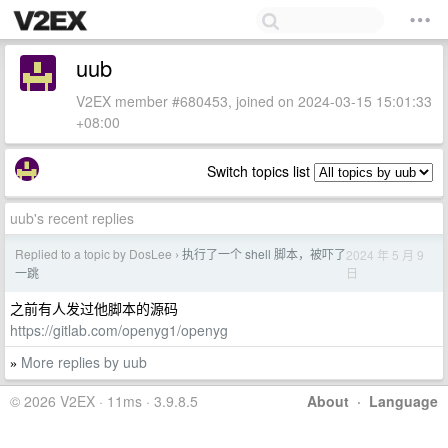
uub
V2EX member #680453, joined on 2024-03-15 15:01:33
+08:00
Switch topics list
uub's recent replies
Replied to a topic by DosLee
执行了一个 shell 脚本，被吓了
2024 年 5 月 9
›
日
一跳
之前有人发过他脚本的源码
https://gitlab.com/openyg1/openyg
More replies by uub
»
© 2026 V2EX · 11ms · 3.9.8.5
About
·
Language