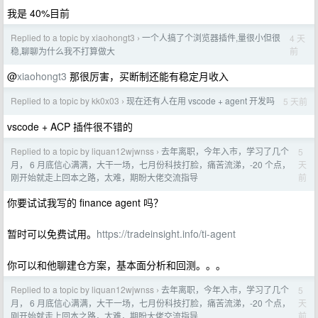
我是 40%目前
Replied to a topic by xiaohongt3
一个人搞了个浏览器插件,量很小但很
4 天
›
前
稳,聊聊为什么我不打算做大
@
xiaohongt3
那很厉害，买断制还能有稳定月收入
Replied to a topic by kk0x03
现在还有人在用 vscode + agent 开发吗
5 天前
›
vscode + ACP 插件很不错的
Replied to a topic by liquan12wjwnss
去年离职，今年入市，学习了几个
5
›
天
月， 6 月底信心满满，大干一场，七月份科技打脸，痛苦流涕，-20 个点，
前
刚开始就走上回本之路，太难，期盼大佬交流指导
你要试试我写的 finance agent 吗？
暂时可以免费试用。
https://tradeinsight.info/ti-agent
你可以和他聊建仓方案，基本面分析和回测。。。
Replied to a topic by liquan12wjwnss
去年离职，今年入市，学习了几个
5
›
天
月， 6 月底信心满满，大干一场，七月份科技打脸，痛苦流涕，-20 个点，
前
刚开始就走上回本之路，太难，期盼大佬交流指导