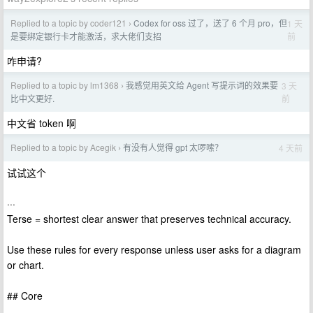
Replied to a topic by coder121
Codex for oss 过了，送了 6 个月 pro，但
1 天
›
前
是要绑定银行卡才能激活，求大佬们支招
咋申请?
Replied to a topic by lm1368
我感觉用英文给 Agent 写提示词的效果要
3 天
›
前
比中文更好.
中文省 token 啊
Replied to a topic by Acegik
有没有人觉得 gpt 太啰嗦？
4 天前
›
试试这个
···
Terse = shortest clear answer that preserves technical accuracy.
Use these rules for every response unless user asks for a diagram
or chart.
## Core