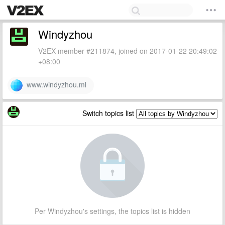
Windyzhou
V2EX member #211874, joined on 2017-01-22 20:49:02
+08:00
www.windyzhou.ml
Switch topics list
Per Windyzhou's settings, the topics list is hidden