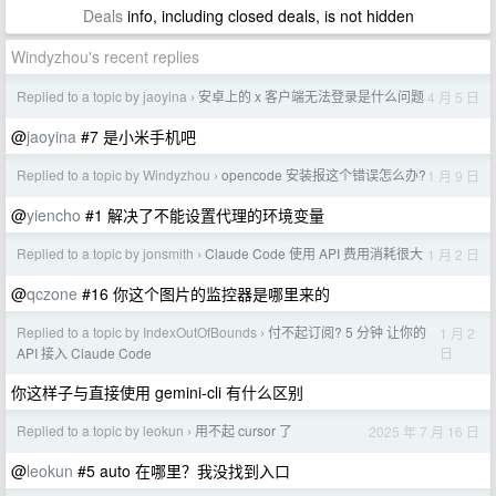
Deals
info, including closed deals, is not hidden
Windyzhou's recent replies
Replied to a topic by jaoyina
安卓上的 x 客户端无法登录是什么问题
4 月 5 日
›
@
jaoyina
#7 是小米手机吧
Replied to a topic by Windyzhou
opencode 安装报这个错误怎么办?
1 月 9 日
›
@
yiencho
#1 解决了不能设置代理的环境变量
Replied to a topic by jonsmith
Claude Code 使用 API 费用消耗很大
1 月 2 日
›
@
qczone
#16 你这个图片的监控器是哪里来的
Replied to a topic by IndexOutOfBounds
付不起订阅? 5 分钟 让你的
1 月 2
›
日
API 接入 Claude Code
你这样子与直接使用 gemini-cli 有什么区别
Replied to a topic by leokun
用不起 cursor 了
2025 年 7 月 16 日
›
@
leokun
#5 auto 在哪里？我没找到入口