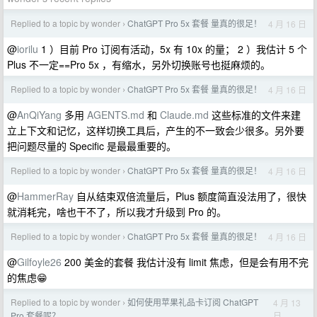
Replied to a topic by wonder
ChatGPT Pro 5x 套餐 量真的很足！
4 月 16 日
›
@
iorilu
1 ）目前 Pro 订阅有活动，5x 有 10x 的量； 2 ）我估计 5 个
Plus 不一定==Pro 5x ，有缩水，另外切换账号也挺麻烦的。
Replied to a topic by wonder
ChatGPT Pro 5x 套餐 量真的很足！
4 月 16 日
›
@
AnQiYang
多用
AGENTS.md
和
Claude.md
这些标准的文件来建
立上下文和记忆，这样切换工具后，产生的不一致会少很多。另外要
把问题尽量的 Specific 是最最重要的。
Replied to a topic by wonder
ChatGPT Pro 5x 套餐 量真的很足！
4 月 16 日
›
@
HammerRay
自从结束双倍流量后，Plus 额度简直没法用了，很快
就消耗完，啥也干不了，所以我才升级到 Pro 的。
Replied to a topic by wonder
ChatGPT Pro 5x 套餐 量真的很足！
4 月 16 日
›
@
Gilfoyle26
200 美金的套餐 我估计没有 limit 焦虑，但是会有用不完
的焦虑😁
Replied to a topic by wonder
如何使用苹果礼品卡订阅 ChatGPT
4 月 13
›
日
Pro 套餐呢？