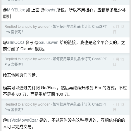
@
MrYELiex
如 上面 @
lloyds
所说，所以不用担心，应该是多退少补
原则
Replied to a topic by wonder
如何使用苹果礼品卡订阅 ChatGPT
4 月 13
›
日
Pro 套餐呢？
@
allinQQQ
参考 @
pauluswen
给的链接，我也是这个平台买的，之
前订阅了 Claude 很稳。
Replied to a topic by wonder
如何使用苹果礼品卡订阅 ChatGPT
4 月 13
›
日
Pro 套餐呢？
给其他网页们同步：
确实可以通过先订阅 Go/Plus ，然后再继续升级到 Pro 的方式，不过
不是补 80 刀，而是重新订阅 100 刀。
Replied to a topic by wonder
如何使用苹果礼品卡订阅 ChatGPT
4 月 13
›
日
Pro 套餐呢？
@
usVexMownCzar
是的，不过暂时没有这种靠谱的，互相信任的的
人可以完成交易。