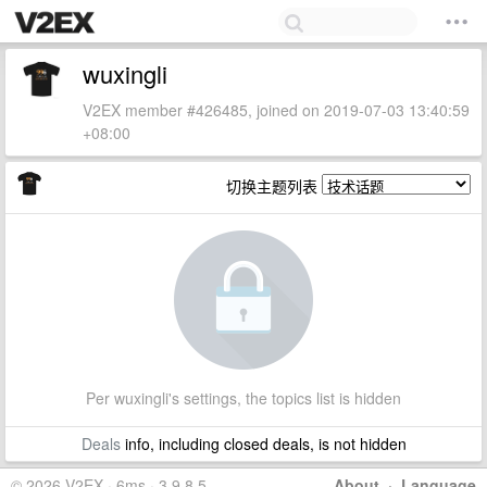
wuxingli
V2EX member #426485, joined on 2019-07-03 13:40:59
+08:00
切换主题列表
Per wuxingli's settings, the topics list is hidden
Deals
info, including closed deals, is not hidden
© 2026 V2EX · 6ms · 3.9.8.5
About
·
Language