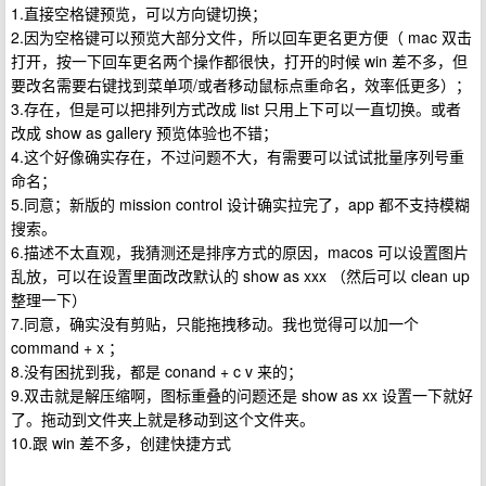
1.直接空格键预览，可以方向键切换；
2.因为空格键可以预览大部分文件，所以回车更名更方便（ mac 双击
打开，按一下回车更名两个操作都很快，打开的时候 win 差不多，但
要改名需要右键找到菜单项/或者移动鼠标点重命名，效率低更多）；
3.存在，但是可以把排列方式改成 list 只用上下可以一直切换。或者
改成 show as gallery 预览体验也不错；
4.这个好像确实存在，不过问题不大，有需要可以试试批量序列号重
命名；
5.同意；新版的 mission control 设计确实拉完了，app 都不支持模糊
搜索。
6.描述不太直观，我猜测还是排序方式的原因，macos 可以设置图片
乱放，可以在设置里面改改默认的 show as xxx （然后可以 clean up
整理一下）
7.同意，确实没有剪贴，只能拖拽移动。我也觉得可以加一个
command + x ；
8.没有困扰到我，都是 conand + c v 来的；
9.双击就是解压缩啊，图标重叠的问题还是 show as xx 设置一下就好
了。拖动到文件夹上就是移动到这个文件夹。
10.跟 win 差不多，创建快捷方式