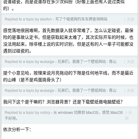
说谁碰瓷，而是说谁存在多少次纠纷（好像上面也有人说过类似
的）。
Replied to a topic by skelton
写了个碰瓷网约车车牌查询网站
1 天前
›
感觉落地很困难啊，首先数据录入就非常难了，怎么认定碰瓷，最保
险的是事故认定书，但是获取起来太难了，其次实际开车的时候，也
没法用起来，除非楼上说的实时识别，但是这有的人一辈子可能都没
遇到过碰瓷的。
Replied to a topic by wukaige
兄弟们，我做了一个壁纸网站 - 青山
1 天前
›
提个小意见哈，按理来说月亮拖动的下限是任何地平线，而不是最近
的山峰（是不是鸡蛋挑骨头了）
Replied to a topic by wukaige
兄弟们，我做了一个壁纸网站 - 青山
1 天前
›
我问下这个是干嘛的？浏览器背景？还是下载壁纸做电脑壁纸？
Replied to a topic by notcry
从 windows 切换到 MacOS，感觉 MacOS
1 天
›
前
不好用。
依次分析一下：