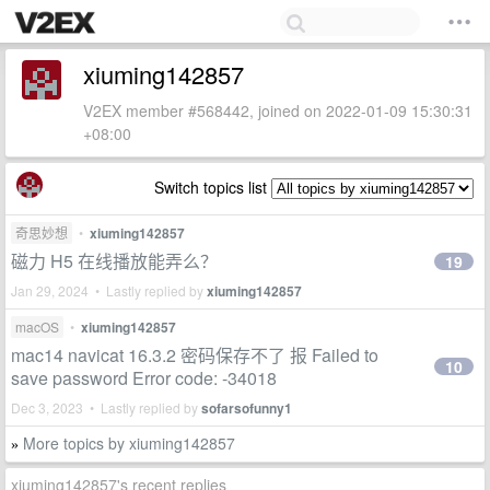
xiuming142857
V2EX member #568442, joined on 2022-01-09 15:30:31
+08:00
Switch topics list
奇思妙想
•
xiuming142857
磁力 H5 在线播放能弄么？
19
Jan 29, 2024 • Lastly replied by
xiuming142857
macOS
•
xiuming142857
mac14 navicat 16.3.2 密码保存不了 报 Failed to
10
save password Error code: -34018
Dec 3, 2023 • Lastly replied by
sofarsofunny1
More topics by xiuming142857
»
xiuming142857's recent replies