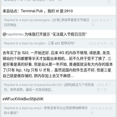
日
来自站点：Terminal.Pub ，我的 id 是:2910
Replied to a topic by darkengine
[分享] 添加苹果官方节假日
2023 年 8 月 7
›
日
日历地址
@
napsterwu
为啥我打开提示 “无法载入节假日日历”
Replied to a topic by congfan
三星 s23 值得买吗？
2023 年 8 月 1 日
›
去年买了台 S22, 一开始还好, 后来 8G 的内存不够用, 续航差, 发烫,
驿站扫个码都要等半天才加载出来相机... 前不久终于受不了换了. 三
星好看是真的好看, 但是自从那一年开始, 普通版就没有大内存的版本
了(只有 8g), 12g 只有 U 才有... 虽然说国内软件生态不好, 但是三星
自己就是做存储的, 把内存加上去又不麻烦...
Replied to a topic by huiyanpohundh123
[送码]经过几个月的迭
2023 年 7
›
月 7 日
代，软件成熟，最后一次发创造区。
eWFucXVlckBxcS5jb20K
Replied to a topic by wmui
你有没有可以让你获得纯粹快乐
2023 年 6 月 28
›
日
的小爱好？