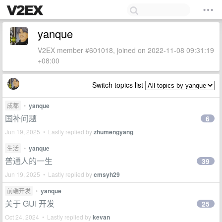
yanque
V2EX member #601018, joined on 2022-11-08 09:31:19
+08:00
Switch topics list
成都
•
yanque
国补问题
6
Jun 19, 2025 • Lastly replied by
zhumengyang
生活
•
yanque
普通人的一生
39
Jun 19, 2025 • Lastly replied by
cmsyh29
前端开发
•
yanque
关于 GUI 开发
25
Oct 24, 2024 • Lastly replied by
kevan