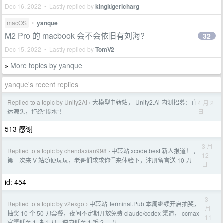
Dec 16, 2022 • Lastly replied by
kingltigerlcharg
macOS
•
yanque
M2 Pro 的 macbook 会不会依旧有刘海?
32
Dec 15, 2022 • Lastly replied by
TomV2
More topics by yanque
»
yanque's recent replies
Replied to a topic by Unity2Ai
大模型中转站， Unity2.Ai 内测招募：直
4 月 2
›
日
达源头，拒绝“掺水”！
513 感谢
3 月
Replied to a topic by chendaxian998
中转站 xcode.best 新人报道！ ，
›
12
第一次来 V 站随便玩玩，老哥们求求你们来体验下，注册留言送 10 刀
日
id: 454
3
Replied to a topic by v2exgo
中转站 Terminal.Pub 本周继续开启抽奖，
›
月
抽奖 10 个 50 刀套餐，夜间不定期开放免费 claude/codex 渠道， ccmax
11
官渠低至 1 块 1 刀，逆向低至 1 毛 2 一刀