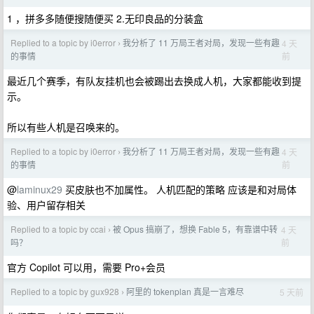
1 ，拼多多随便搜随便买 2.无印良品的分装盒
Replied to a topic by i0error
我分析了 11 万局王者对局，发现一些有趣
4 天
›
前
的事情
最近几个赛季，有队友挂机也会被踢出去换成人机，大家都能收到提
示。
所以有些人机是召唤来的。
Replied to a topic by i0error
我分析了 11 万局王者对局，发现一些有趣
4 天
›
前
的事情
@
laminux29
买皮肤也不加属性。 人机匹配的策略 应该是和对局体
验、用户留存相关
Replied to a topic by ccai
被 Opus 搞崩了，想换 Fable 5，有靠谱中转
4 天
›
前
吗？
官方 Copilot 可以用，需要 Pro+会员
Replied to a topic by gux928
阿里的 tokenplan 真是一言难尽
5 天前
›