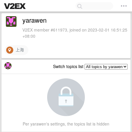
yarawen
V2EX member #611973, joined on 2023-02-01 16:51:25
+08:00
上海
Switch topics list
Per yarawen's settings, the topics list is hidden