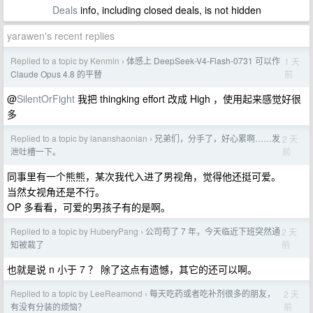
Deals
info, including closed deals, is not hidden
yarawen's recent replies
Replied to a topic by Kenmin
体感上 DeepSeek-V4-Flash-0731 可以作
1 天
›
前
Claude Opus 4.8 的平替
@
SilentOrFight
我把 thingking effort 改成 High ，使用起来感觉好很
多
Replied to a topic by lananshaonian
兄弟们，分手了，好心累啊……发
2 天
›
前
泄吐槽一下。
同事里有一个熊熊，某次我代入进了男视角，觉得他还挺可爱。
当然女视角还是不行。
OP 多看看，可爱的男孩子有的是啊。
Replied to a topic by HuberyPang
公司苟了 7 年，今天临近下班突然通
2 天
›
前
知被裁了
也就是说 n 小于 7 ？ 除了这点有遗憾，其它的还可以啊。
Replied to a topic by LeeReamond
每天吃药或者吃补剂很多的朋友，
2 天
›
前
有没有分装的烦恼？