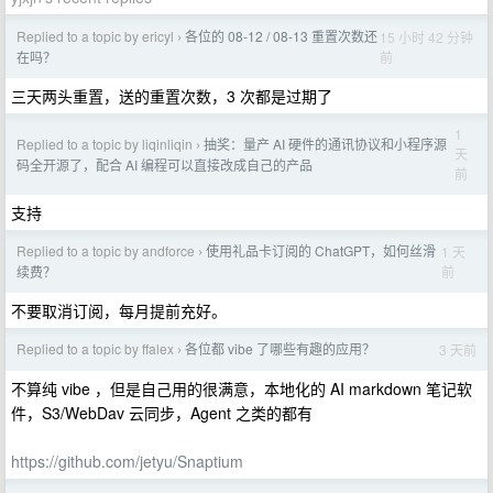
Replied to a topic by ericyl
各位的 08-12 / 08-13 重置次数还
15 小时 42 分钟
›
前
在吗？
三天两头重置，送的重置次数，3 次都是过期了
1
Replied to a topic by liqinliqin
抽奖：量产 AI 硬件的通讯协议和小程序源
›
天
码全开源了，配合 AI 编程可以直接改成自己的产品
前
支持
Replied to a topic by andforce
使用礼品卡订阅的 ChatGPT，如何丝滑
1 天
›
前
续费？
不要取消订阅，每月提前充好。
Replied to a topic by ffalex
各位都 vibe 了哪些有趣的应用？
3 天前
›
不算纯 vibe ，但是自己用的很满意，本地化的 AI markdown 笔记软
件，S3/WebDav 云同步，Agent 之类的都有
https://github.com/jetyu/Snaptium