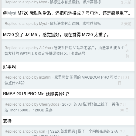
Replied to a topic by Myst
鼠标进水有点误触，求推荐鼠标
3 天前
›
@
Myst
M720 我贴防滑贴，还把电池换成 7 号电池，还是感觉重了。
Replied to a topic by Myst
鼠标进水有点误触，求推荐鼠标
3 天前
›
M720 换了 JZ M5 ，感觉挺好，现在觉得 M720 太重了。
4
Replied to a topic by Ai2You
智友社回馈 V 站新老客户，抽送第 5 波 8 个
›
天
智友社的 GPTPLUS 稳定特殊渠道日区月卡成品号
前
好事啊
Replied to a topic by inza9hi
家里两台 闲置的 MACBOOK PRO 可以
7 月 31
›
日
做点什么吗？
RMBP 2015 PRO Mid 还能卖掉吗？
Replied to a topic by CherryGods
2070T 的 AI 推理怪兽上线了，英伟
7 月
›
30 日
达 Thor T5000， 128GB 显存
支持
Replied to a topic by uxn
[ V2EX 首发优惠 ] 做了一个网格布局的 2FA
7 月
›