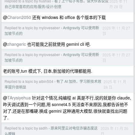
Replied to a topic by hushao
看了上个帖子有感，请大伙各说说
2025 年 11
›
月 28 日
自己非常喜欢的应用/服务/设计/创意
@
Charon2050
还有 windows 和 office 各个版本的下载
Replied to a topic by mylovesaber
Antigravity 可以使用新
2025 年 11 月 27
›
日
加坡节点的
@
zhangeric
也可能我之前就使用 gemini cli 吧.
Replied to a topic by mylovesaber
Antigravity 可以使用新
2025 年 11 月 27
›
日
加坡节点的
老的账号,tun 模式下, 日本,新加坡的代理都能用.
Replied to a topic by albin504
有了 AI 加持，学习新技术效
2025 年 11 月
›
26 日
率提升很明显
@
TArysiyehua
针对这个情况,纯编程 ai 真是不行,说的就是你 claude,
昨天调试遇到一个问题,用 sonnet4.5 死活查不来原因,我都告诉他不
对了,还是在那嘴硬.换成 gemini 这种通用大模型,很快就查找出问题
了.
Replied to a topic by ssdlh
原来阿里云对电信诈骗态度这
2025 年 11 月 26
›
日
么暧昧