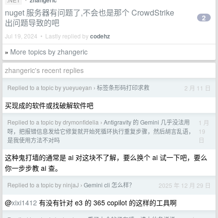
zhangeric
nuget 服务器有问题了,不会也是那个 CrowdStrike
2
出问题导致的吧
Jul 19, 2024 • Lastly replied by
codehz
More topics by zhangeric
»
zhangeric's recent replies
Replied to a topic by yueyueyan
标签条形码打印求救
2 月 11 日
›
买现成的软件或找破解软件吧
Replied to a topic by drymonfidelia
Antigravity 的 Gemini 几乎没法用
1 月
›
19
呀，把报错信息发给它修复就开始死循环执行重复步骤，然后胡言乱语，
日
是我使用方法不对吗
这种鬼打墙的通常是 ai 对这块不了解，要么换个 ai 试一下吧，要么
你一步步教 ai 查。
Replied to a topic by ninjaJ
Gemini cli 怎么样？
2025 年 12 月 29 日
›
@
xixi1412
有没有针对 e3 的 365 copilot 的这样的工具啊