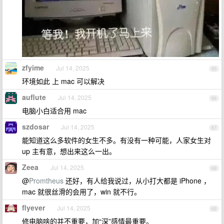
zfyime
Jul 14, 2025
65
环境如此 上 mac 可以解决
auflute
Jul 14, 2025
66
电脑小白适合用 mac
szdosar
Jul 14, 2025
67
能知道这么多软件的女生不多。有没有一种可能，人家女生对
up 主有意，想出来这么一出。
Zeea
Jul 14, 2025
68
@
Promtheus
还好，有人给我说过，从小打大都是 iPhone ，
mac 就很丝滑的会用了，win 就不行。
flyever
Jul 14, 2025
69
修电脑啥的并不重要，加“深”感情最重要。