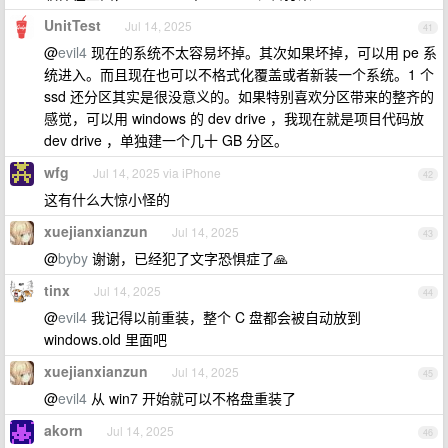
UnitTest
Jul 14, 2025
41
@
evil4
现在的系统不太容易坏掉。其次如果坏掉，可以用 pe 系
统进入。而且现在也可以不格式化覆盖或者新装一个系统。1 个
ssd 还分区其实是很没意义的。如果特别喜欢分区带来的整齐的
感觉，可以用 windows 的 dev drive ，我现在就是项目代码放
dev drive ，单独建一个几十 GB 分区。
wfg
Jul 14, 2025 via iPhone
42
这有什么大惊小怪的
xuejianxianzun
Jul 14, 2025
43
@
byby
谢谢，已经犯了文字恐惧症了🙏
tinx
Jul 14, 2025
44
@
evil4
我记得以前重装，整个 C 盘都会被自动放到
windows.old 里面吧
xuejianxianzun
Jul 14, 2025
45
@
evil4
从 win7 开始就可以不格盘重装了
akorn
Jul 14, 2025
46