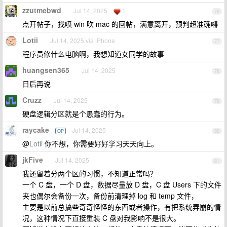
zzutmebwd
Jul 14, 2025
1
76
点开帖子，找喷 win 吹 mac 的回帖，满意离开，预判超准确嘚
Lotii
Jul 14, 2025 via iPhone
77
程序员修什么电脑啊，我想知道女同学的故事
huangsen365
Jul 14, 2025
78
日后再说
Cruzz
Jul 14, 2025
79
硬盘逻辑分区就是个愚蠢的行为。
raycake
Jul 14, 2025
OP
80
@
Lotii
你不想，你需要好好学习天天向上。
jkFive
Jul 14, 2025
81
我还留着分两个区的习惯，不知道正常吗？
一个 C 盘，一个 D 盘，数据尽量放 D 盘，C 盘 Users 下的文件
夹也偶尔会备份一次，备份前清理掉 log 和 temp 文件，
主要是以前总搞些奇奇怪怪的东西或者操作，有把系统弄崩的情
况，这种情况下直接重装 C 盘对我影响不是很大。