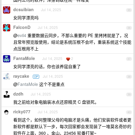
dcsuibian
Jul 14, 2025
35
女同学漂亮吗
FalconD
Jul 14, 2025
36
@
evil4
重要数据云同步，不那么重要的 PE 里拷拷就是了，况
且常年预览版使用，结论是系统压根不会坏，重装系统这个技能
点压根用不上
FantaMole
Jul 14, 2025
2
37
女同学漂亮的话，你也该养寇自重了
raycake
Jul 14, 2025
OP
38
@
FantaMole
这个不是重点
dzdh
Jul 14, 2025
39
我之前给对象电脑装冰点还原精灵 C 盘锁死。
ricky077
Jul 14, 2025
40
看到这个，如何整理父母的电脑才是头痛，他们安装软件或者更
新软件都是默认下一步，每次回家都会发现装了一堆莫名奇妙的
软件在上面，360 、金山、23456 轮番打架~