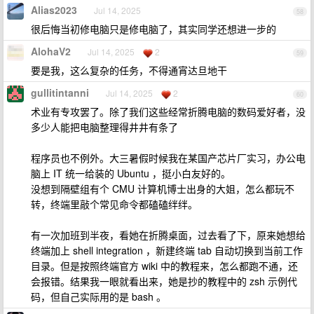
Alias2023
Jul 14, 2025
58
很后悔当初修电脑只是修电脑了，其实同学还想进一步的
AlohaV2
Jul 14, 2025
2
59
要是我，这么复杂的任务，不得通宵达旦地干
gullitintanni
Jul 14, 2025
2
60
术业有专攻罢了。除了我们这些经常折腾电脑的数码爱好者，没
多少人能把电脑整理得井井有条了
程序员也不例外。大三暑假时候我在某国产芯片厂实习，办公电
脑上 IT 统一给装的 Ubuntu ，挺小白友好的。
没想到隔壁组有个 CMU 计算机博士出身的大姐，怎么都玩不
转，终端里敲个常见命令都磕磕绊绊。
有一次加班到半夜，看她在折腾桌面，过去看了下，原来她想给
终端加上 shell integration ，新建终端 tab 自动切换到当前工作
目录。但是按照终端官方 wiki 中的教程来，怎么都跑不通，还
会报错。结果我一眼就看出来，她是抄的教程中的 zsh 示例代
码，但自己实际用的是 bash 。