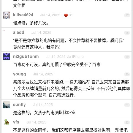
文件柜
killva4624
Jul 14, 2025
31
17
慢点修，多修几次。
aladd
Jul 14, 2025
18
“是不是你推荐的电脑有问题，不会推荐就不要推荐，质问我”
竟然还有这种人，我滴妈！
ni2gub1onm
Jul 14, 2025 via iPhone
19
百毒功不可没，真的用惯了谷歌完全受不了百毒
yougg
Jul 14, 2025
20
亲戚朋友找过来推荐电脑的, 一律无脑推荐 自己去京东自营选那
几个大品牌销量前几名的, 然后记得买上延保, 不告诉他们具体哪
个品牌和哪个型号, 自己筛选就行.
sunfly
Jul 14, 2025
21
是这样的，女孩子的电脑堪比卧室
vfs
Jul 14, 2025
22
不是这样的女同学， 我们这帮程序猿去哪里找对象啊， 珍惜吧