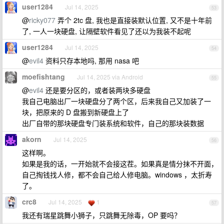
user1284
Jul 14, 2025
53
@
ricky077
弄个 2tc 盘, 我也是直接装默认位置, 又不是十年前
了, 一人一块硬盘, 让隔壁软件看见了还以为我装不起呢
user1284
Jul 14, 2025
54
@
evil4
资料只存本地吗, 那用 nasa 吧
moefishtang
Jul 14, 2025 via Android
55
@
evil4
还是要分区的，或者装两块多硬盘
我自己电脑出厂一块硬盘分了两个区，后来我自己又加装了一
块，把原来的 D 盘搬到新硬盘上了
出厂自带的那块硬盘专门装系统和软件，自己的那块装数据
akorn
Jul 14, 2025
56
这样啊。
如果是我的话，一开始就不会接这茬。如果真是情分抹不开面，
自己掏钱找人修，都不会自己给人修电脑。windows ，太折寿
了。
crc8
Jul 14, 2025
1
57
我还有瑞星跳舞小狮子，只跳舞无除毒，OP 要吗？