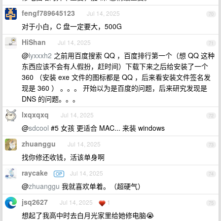
fengf789645123
Jul 14, 2025
70
对于小白，C 盘一定要大，500G
HiShan
Jul 14, 2025
71
@
lyxxxh2
之前用百度搜索 QQ ，百度排行第一个（想 QQ 这种
东西应该不会有人假扮，赶时间）下载下来之后给安装了一个
360 （安装 exe 文件的图标都是 QQ ，后来看安装文件签名发
现是 360 ） 。。。 开始以为是百度的问题，后来研究发现是
DNS 的问题。。。
lxqxqxq
Jul 14, 2025
72
@
sdcool
#5 女孩 更适合 MAC... 来装 windows
zhuanggu
Jul 14, 2025
73
找你修还收钱，活该单身啊
raycake
Jul 14, 2025
OP
74
@
zhuanggu
我就喜欢单着。（超硬气）
jsq2627
Jul 14, 2025
1
75
想起了我高中时去白月光家里给她修电脑😭