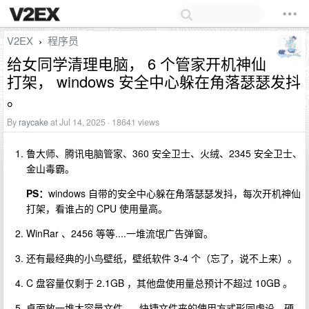
V2EX
程序员
›
给女同学清理电脑， 6 个管家开机神仙
打架， windows 安全中心躲在角落瑟瑟发抖
。
By
raycake
at Jul 14, 2025 · 18641 views
鲁大师、腾讯电脑管家、360 安全卫士、火绒、2345 安全卫士、
金山毒霸。
PS：
windows 自带的安全中心躲在角落瑟瑟发抖，每次开机神仙
打架，看谁占的 CPU 使用量高。
WinRar 、2456 等等....一堆流氓广告弹窗。
还有最经典的小鸟壁纸，壁纸软件 3-4 个（忘了，说不上来）。
C 盘容量仅剩于 2.1GB ，其他盘使用量总预计不超过 10GB 。
桌面放一堆大容量文件......快捷文件夹的使用方式形同虚设，硬