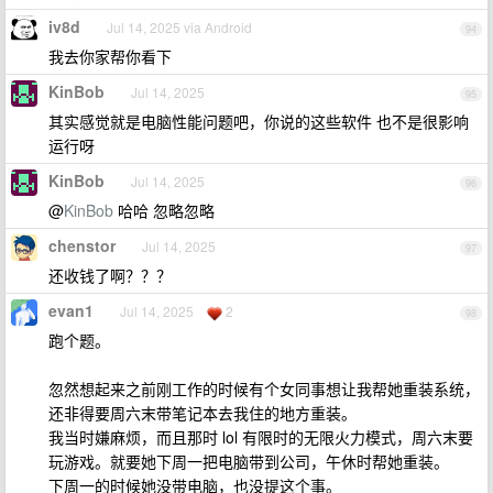
iv8d
Jul 14, 2025 via Android
94
我去你家帮你看下
KinBob
Jul 14, 2025
95
其实感觉就是电脑性能问题吧，你说的这些软件 也不是很影响
运行呀
KinBob
Jul 14, 2025
96
@
KinBob
哈哈 忽略忽略
chenstor
Jul 14, 2025
97
还收钱了啊？？？
evan1
Jul 14, 2025
2
98
跑个题。
忽然想起来之前刚工作的时候有个女同事想让我帮她重装系统，
还非得要周六末带笔记本去我住的地方重装。
我当时嫌麻烦，而且那时 lol 有限时的无限火力模式，周六末要
玩游戏。就要她下周一把电脑带到公司，午休时帮她重装。
下周一的时候她没带电脑，也没提这个事。