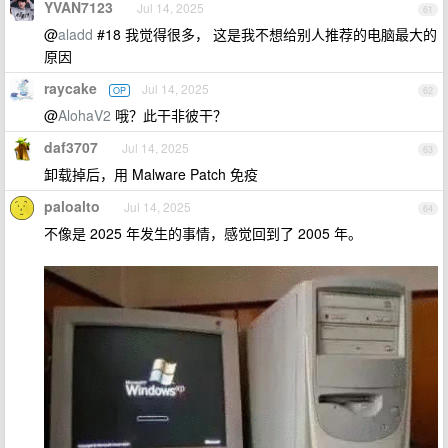
YVAN7123
Jul 14, 2025
61
@
aladd
#18 我觉得很多， 这是我不想给别人推荐的电脑最大的
原因
raycake
Jul 14, 2025
OP
62
@
AlohaV2
哦？此干非彼干？
daf3707
Jul 14, 2025
63
卸载掉后，用 Malware Patch 免疫
paloalto
Jul 14, 2025
64
不像是 2025 年发生的事情，感觉回到了 2005 年。