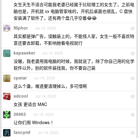
女生天生不适合可能我老婆已经属于比较理工的女生了，之前电
脑也是，开机就 xx 电脑管家啥的，开机后桌面也很乱，C 盘快
安装满了软件了，还有两个盘几乎空着😂😂
Niphor
Jul 14, 2025
2
其实都是弹广告，误触装上的，不能怪人家，女生一般不喜欢特
意还要去卸载，不影响她看电视就行
kapaseker
Jul 14, 2025
3
没辙，我老婆用我电脑的时候，我就说了，除了你自己用的化学
软件以外，别的软件装找我，你不要自己装
cpstar
Jul 14, 2025
4
这么个蛊，难道要清理掉么，多可惜啊
sdcool
Jul 14, 2025
5
女孩 更适合 MAC
36963
Jul 14, 2025
6
让你们用 Windows ！
fancymf
Jul 14, 2025
7