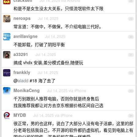
crackself
Jul 14, 2025 via Android
28
和是不是女生没太大关系，只怪流氓软件太下限
neroxps
Jul 14, 2025
29
常言道：不做中，不做保，不介绍电脑三代好。
avrillavigne
Jul 14, 2025
30
不能卸载，打破了阴阳平衡
a33291
Jul 14, 2025
31
搞成 vhdx 安装,差分模式备份,随便玩
frankkly
Jul 14, 2025
32
@
aladd
#18 海了去了
MonikaCeng
Jul 14, 2025 via iPhone
33
千万别跟别人推荐电脑，否则你就是终身售后
找我推荐我都让对方去京东根据价格区间自己选
MYDB
Jul 14, 2025 via iPhone
34
很正常，男的也这样，说白了大部分人没有电子洁癖，这里的部
分老哥包括我自己，不开源的软件都扔虚拟机，看见到电脑上有
国内公司的软件，浑身蚂蚁在爬一样难受