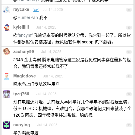
raycake
Jul 14, 2025
OP
88
@
HunterPan
我不
kyleliiiii
Jul 14, 2025
89
@
fancymf
我笔记本买的时候默认分盘，我合到一起了。所以软
件都是默认安装路径，绿色版软件用 scoop 包下载器。
zachary99
Jul 14, 2025
90
2345 金山毒霸 腾讯电脑管家这三家是我见过同事存在最多的组
合，腾讯管家还经常卸载不了
Magicdove
Jul 14, 2025
91
啄木鸟上门专坑这种用户
tyzrj766
Jul 14, 2025
92
现在电脑还好啦，之前我大学同学好几个半年不到就找我重装，
低压 U+HDD 机械盘，灾难组合，我那个破笔记买回来就装了个
120G 固态，四年都没重装过系统，稳的很。
naoying
Jul 14, 2025
93
华为鸿蒙电脑