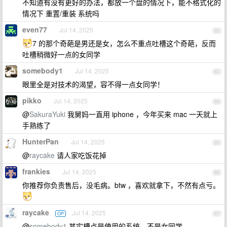
不知道有没有更好的办法，都放一个盘的情况下，能不格式化的
情况下 重置/重装 系统吗
even77
Jul 14, 2025
82
7 的那个奇葩是男还是女，怎么不重点吐槽这个奇葩，反而
吐槽稍微好一点的女同学
somebody1
Jul 14, 2025
83
眼里全是对技术的渴望，容不得一点女同学！
pikko
Jul 14, 2025
84
@
SakuraYuki
我舅妈一直用 iphone ，今年买来 mac 一天就上
手熟练了
HunterPan
Jul 14, 2025
85
@
raycake
请人家吃饭花掉
frankies
Jul 14, 2025
86
你推荐你负责售后，没毛病。btw ，喜欢就拿下，不然有点亏。
raycake
Jul 14, 2025
OP
87
@
somebody1
其实槽点是使用的系统，不是女同学