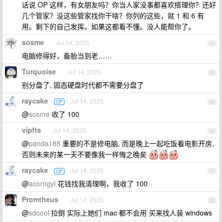
话说 OP 这样，有女朋友吗？你当人家没事都喜欢搭理你？还好
几个管家？没这些管家找你干啥？你列的这些，就 1 和 6 有
用。剩下的自己发挥。如果这都看不懂。没人能帮你了。
sosme
Jul 14, 2025
47
电脑修得好，备胎当到老……
Turquoise
Jul 14, 2025
48
别分盘了, 固态硬盘时代都不需要分盘了
raycake
Jul 14, 2025
OP
49
@
sosme
收了 100
vipfts
Jul 14, 2025
50
@
panda188
重要的不是修电脑, 而是晚上一起吃饭看电影开房,
否则未来的某一天不要像我一样悔之晚矣
raycake
Jul 14, 2025
OP
51
@
acorngyl
花钱找我清理啊，我收了 100
Promtheus
Jul 14, 2025
52
@
sdcool
拉倒 实际上她们 mac 都不会用 买来找人装 windows