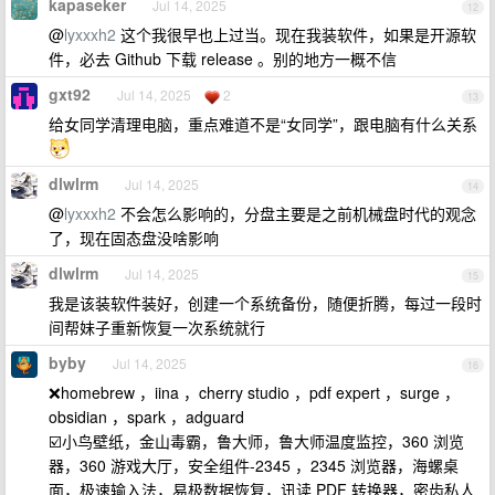
kapaseker
Jul 14, 2025
12
@
lyxxxh2
这个我很早也上过当。现在我装软件，如果是开源软
件，必去 Github 下载 release 。别的地方一概不信
gxt92
Jul 14, 2025
2
13
给女同学清理电脑，重点难道不是“女同学”，跟电脑有什么关系
dlwlrm
Jul 14, 2025
14
@
lyxxxh2
不会怎么影响的，分盘主要是之前机械盘时代的观念
了，现在固态盘没啥影响
dlwlrm
Jul 14, 2025
15
我是该装软件装好，创建一个系统备份，随便折腾，每过一段时
间帮妹子重新恢复一次系统就行
byby
Jul 14, 2025
16
❌homebrew ，iina ，cherry studio ，pdf expert ，surge ，
obsidian ，spark ，adguard
☑️小鸟壁纸，金山毒霸，鲁大师，鲁大师温度监控，360 浏览
器，360 游戏大厅，安全组件-2345 ，2345 浏览器，海螺桌
面，极速输入法，易极数据恢复，讯读 PDF 转换器，密齿私人