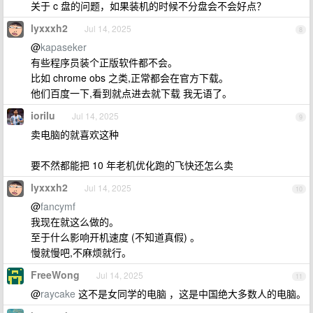
关于 c 盘的问题，如果装机的时候不分盘会不会好点？
lyxxxh2
Jul 14, 2025
8
@
kapaseker
有些程序员装个正版软件都不会。
比如 chrome obs 之类,正常都会在官方下载。
他们百度一下,看到就点进去就下载 我无语了。
iorilu
Jul 14, 2025
9
卖电脑的就喜欢这种
要不然都能把 10 年老机优化跑的飞快还怎么卖
lyxxxh2
Jul 14, 2025
10
@
fancymf
我现在就这么做的。
至于什么影响开机速度 (不知道真假) 。
慢就慢吧,不麻烦就行。
FreeWong
Jul 14, 2025
11
@
raycake
这不是女同学的电脑 ，这是中国绝大多数人的电脑。