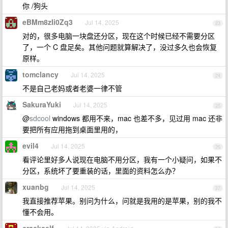
你 /狗头
eBMm8zIi0Zq3
Jul 14, 2025
23
对的，很多电脑一块盘还分区，现在这个时候已经不需要分区
了，一个 C 盘足矣。其他问题就算解决了，没过多久也会恢复
原样。
tomclancy
Jul 14, 2025
24
不是自己老妈或者老婆一律不管
SakuraYuki
Jul 14, 2025
25
@
sdcool
windows 都用不来，mac 也差不多，见过用 mac 还非
要把所有应用拖到桌面里用的，
evil4
Jul 14, 2025
26
看评论里好多人说现在电脑不用分区，我有一个小疑问，如果不
分区，系统坏了要重装的话，里面的资料怎么办？
xuanbg
Jul 14, 2025
27
我直接推荐苹果。别问为什么，问就是我用的是苹果，别的我不
懂不会用。