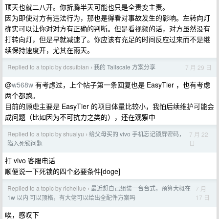
顶天也就二八开。你折腾半天可能也只是全责变主责。
因为即使对方有违法行为，那也是得看对事故发生的影响。左转向灯
确实可以让你对对方有正确的判断。但是看视频的话，对方虽然没有
打转向灯，但是早就减速了。你应该有充足的时间反应过来而不是继
续保持速度开，尤其在雨天。
Replied to a topic by dcsuibian
我的 Tailscale 方案分享
7 月 29 日
›
@
w568w
有考虑过，上个帖子第一条回复也是 EasyTier ，也有考虑
两个都跑。
目前的顾虑主要是 EasyTier 的项目体量比较小，我怕后续维护可能会
成问题（比如因为不可抗力之类的），还在观察中
Replied to a topic by shuaiyu
给父母买的 vivo 手机忘记锁屏密码，
7 月 22
›
日
陷入死锁问题
打 vivo 客服电话
顺便说一下死锁的四个必要条件[doge]
Replied to a topic by richeliue
最近想自己组装一台台式，预算大概在
7 月
›
17 日
1w 以内 可以顶格，有大佬可以给出全配件方案吗
唉，感叹下