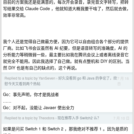
目前的方案我还是挺满意的，每次开会录音，录完音文字转写，把转
写结果交给 Claude Code ，他就知道大概我要干啥了，然后就去做，
效率非常高。
我个人还是觉得自己做最方便，因为它可以自由组合各个部分的提供
厂商。比如飞书会议虽然有 AI 纪要，但是语音转写的准确度，AI 的
分析能力等稍微弱一些，最主要比如我在腾讯会议上或者离线录音它
就完全不能用。因此我选择了自己做。就有点整机和 DIY 的区别。当
然 DIY 也是有自己的缺点的，这个再说。
Replied to a topic by YanSeven
好久没看到 go 和 Java 的争论了，欣
7 月 16
›
日
慰今天又看到两个热帖
Go：事先声明，你才是挑战者
……
Go：对不起，没能让 Javaer 使出全力
Replied to a topic by Theodora
现在推荐入手 Switch2 么？
7 月 10 日
›
如果是问买 Switch 1 和 Switch 2 ，那我绝对不推荐 1 。因为是质的