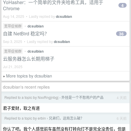
YoHasher：一个简单的文件夹哈希工具，适用于
4
Chrome
Aug 14, 2025 • Lastly replied by
dcsuibian
宽带症候群
•
dcsuibian
自建 NetBird 稳定吗？
36
Sep 3, 2025 • Lastly replied by
dcsuibian
宽带症候群
•
dcsuibian
云服务器怎么长期用梯子
Jul 21, 2025
More topics by dcsuibian
»
dcsuibian's recent replies
Replied to a topic by NxxRngjnbgj
外挂是一个不愁用户的产品
4 天前
›
君子爱财，取之有道
Replied to a topic by erbin
兄弟们，这局怎么破？
6 天前
›
你认了吧。我个人感觉前车虽然没有打转向灯不是完全没责任，但是