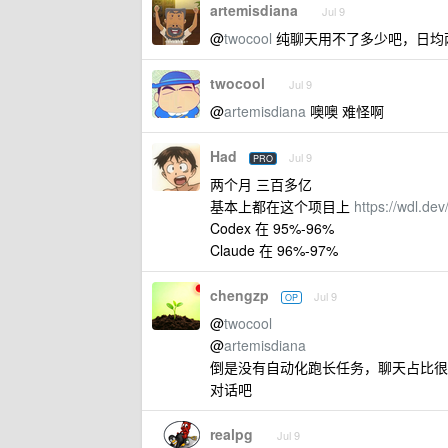
artemisdiana
Jul 9
@
twocool
纯聊天用不了多少吧，日均
twocool
Jul 9
@
artemisdiana
噢噢 难怪啊
Had
Jul 9
PRO
两个月 三百多亿
基本上都在这个项目上
https://wdl.dev
Codex 在 95%-96%
Claude 在 96%-97%
chengzp
Jul 9
OP
@
twocool
@
artemisdiana
倒是没有自动化跑长任务，聊天占比很少，基
对话吧
realpg
Jul 9