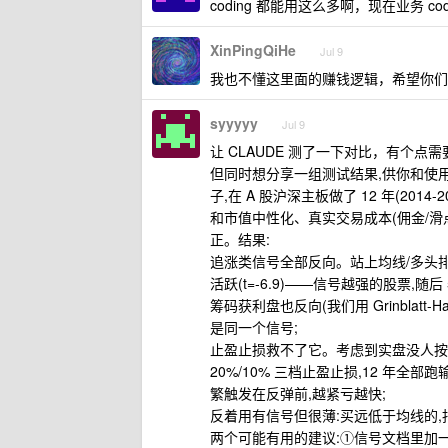
coding 都能用这么多啊，现在业务 codi
XinPingQiHe
Jul 9
我也不懂这里面的赚钱逻辑，希望你们花这
syyyyy
Jul 9
让 CLAUDE 测了一下对比，有个
但同时想分享一组测试结果,供你和使用
子,在 A 股沪深主板做了 12 年(20
和市值中性化、真实交易成本(佣金/滑点
正。结果:
追涨类信号全部反向。站上均线/多头排列(t=-
活跃(t=-6.9)——信号越强的股票,随后
筹码获利盘也反向(我们用 Grinblatt-Ha
是同一个信号;
止盈止损救不了它。考虑到实盘没人按月傻
20%/10% 三档止盈止损,12 年全部
繁触发在反弹前,越紧亏越快;
反着用有信号但很薄:买远低于均线的,扣
两个可能有用的建议:①信号文档里加