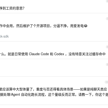
能挣到工资的意思？
作中会用，然后维护了个开源项目，分逼不挣，用爱发电😂
ck-sdk
是日常使用 Claude Code 和 Codex ，没有特意关注过缓存命中
1
 应用的团队里应该算中大型体量了，重度与否还得看具体场景——如果是纯聊天类应
处理/Agent 自动化跑长流程，这个量级反而正常。请教一下，你这个