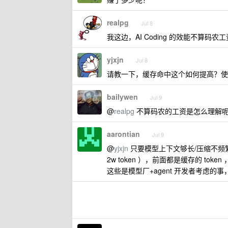
realpg
Jul 8
我这边，AI Coding 的效能不算码农
yjxjn
Jul 8
请教一下，缓存命中这个如何提高？使用 
bailywen
Jul 9
@
realpg
不算码农的工资是怎么理解呢
aarontian
Jul 9
@
yjxjn
只要模型上下文够长/压缩不频繁，相当
2w token ），前面都是缓存的 toke
这些是模型厂+agent 开发者考虑的