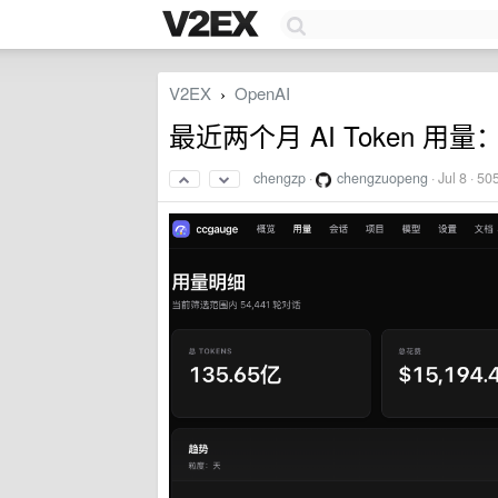
V2EX
OpenAI
›
最近两个月 AI Token 用
chengzp
·
chengzuopeng
·
Jul 8
· 50