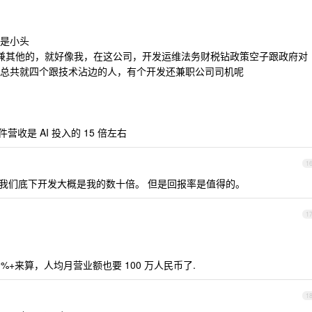
是小头
也兼其他的，就好像我，在这公司，开发运维法务财税钻政策空子跟政府对
总共就四个跟技术沾边的人，有个开发还兼职公司司机呢
营收是 AI 投入的 15 倍左右
1
。我们底下开发大概是我的数十倍。 但是回报率是值得的。
1
0%+来算，人均月营业额也要 100 万人民币了.
1