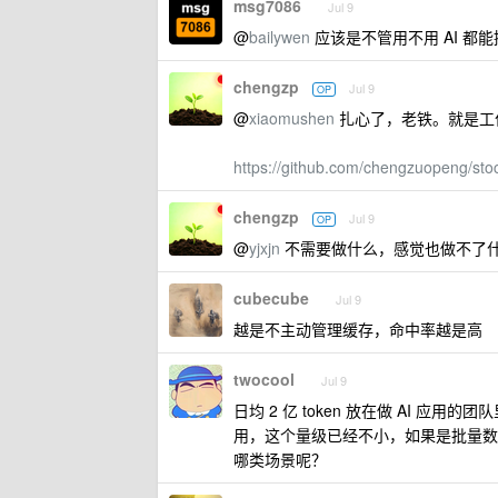
msg7086
Jul 9
@
bailywen
应该是不管用不用 AI 都
chengzp
Jul 9
OP
@
xiaomushen
扎心了，老铁。就是工
https://github.com/chengzuopeng/sto
chengzp
Jul 9
OP
@
yjxjn
不需要做什么，感觉也做不了什么。就
cubecube
Jul 9
越是不主动管理缓存，命中率越是高
twocool
Jul 9
日均 2 亿 token 放在做 AI
用，这个量级已经不小，如果是批量数据
哪类场景呢？