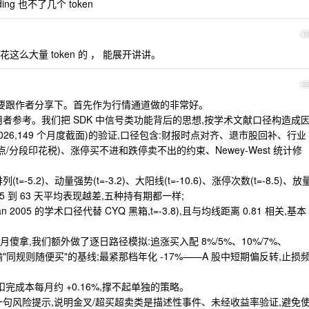
ng 也不了几个 token
1
么大量 token 的 ， 能展开讲讲。
2
点需要跟作者分享下。首先作为行情通道做的非常好。
者参考。我们把 SDK 中信号类功能背后的思想,按学术文献口径构造成
14-2026,149 个月度截面)的验证,口径包含:财报时点对齐、退市股回补、行业
/分段印花税)、涨停买不进和跌停卖不出的约束、Newey-West 统计修
5.2)、动量强势(t=-3.2)、大阳线(t=-10.6)、涨停次数(t=-8.5)、放
 5 到 63 天平均表现越差,五种持有期都一样;
n 2005 的学术口径代替 CYQ 黑箱,t=-3.8),且与均线距离 0.81 相关,基本
拿,我们额外做了逐日路径模拟:追涨买入配 8%/5%、10%/7%、
跑输"同规则随便买"的基线;最紧那档年化 -17%——A 股中短期偏反转,止损
完成本每月约 +0.16%,撑不起单独的策略。
一句风险提示,说明金叉/超买超卖类是描述性事件、未经收益率验证,避免