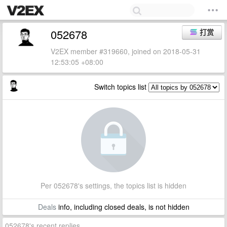
052678
打赏
V2EX member #319660, joined on 2018-05-31
12:53:05 +08:00
Switch topics list
Per 052678's settings, the topics list is hidden
Deals
info, including closed deals, is not hidden
052678's recent replies