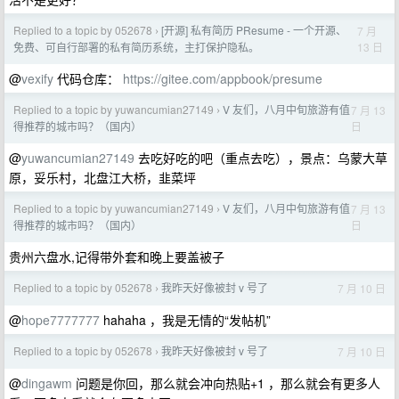
Replied to a topic by 052678
[开源] 私有简历 PResume - 一个开源、
7 月
›
13 日
免费、可自行部署的私有简历系统，主打保护隐私。
@
vexify
代码仓库：
https://gitee.com/appbook/presume
Replied to a topic by yuwancumian27149
V 友们，八月中旬旅游有值
7 月 13
›
日
得推荐的城市吗？（国内）
@
yuwancumian27149
去吃好吃的吧（重点去吃），景点：乌蒙大草
原，妥乐村，北盘江大桥，韭菜坪
Replied to a topic by yuwancumian27149
V 友们，八月中旬旅游有值
7 月 13
›
日
得推荐的城市吗？（国内）
贵州六盘水,记得带外套和晚上要盖被子
Replied to a topic by 052678
我昨天好像被封 v 号了
7 月 10 日
›
@
hope7777777
hahaha ，我是无情的“发帖机”
Replied to a topic by 052678
我昨天好像被封 v 号了
7 月 10 日
›
@
dingawm
问题是你回，那么就会冲向热贴+1 ，那么就会有更多人