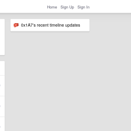
Home
Sign Up
Sign In
0x1A7's recent timeline updates