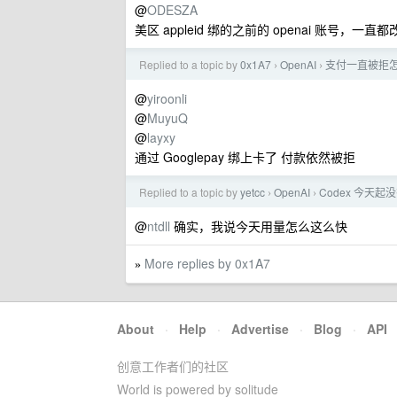
@
ODESZA
美区 appleid 绑的之前的 openai 账号
Replied to a topic by
0x1A7
OpenAI
支付一直被拒
›
›
@
yiroonli
@
MuyuQ
@
layxy
通过 Googlepay 绑上卡了 付款依然被拒
Replied to a topic by
yetcc
OpenAI
Codex 今天
›
›
@
ntdll
确实，我说今天用量怎么这么快
More replies by 0x1A7
»
About
·
Help
·
Advertise
·
Blog
·
API
创意工作者们的社区
World is powered by solitude