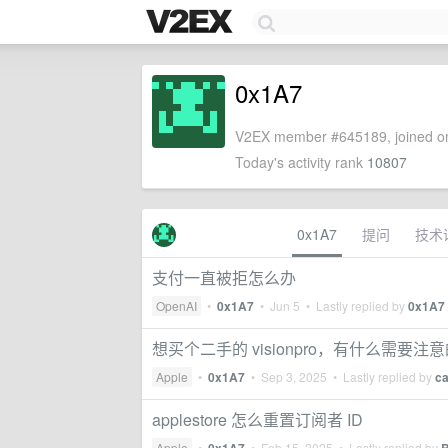
0x1A7
V2EX member #645189, joined on
Today's activity rank
10807
0x1A7
提问
技术
支付一直被拒怎么办
OpenAI
•
0x1A7
•
Jun 5
• Lastly replied by
0x1A7
想买个二手的 visionpro，有什么需要注
Apple
•
0x1A7
•
Sep 3, 2025
• Lastly replied by
c
applestore 怎么重置订阅者 ID
Apple
•
•
Feb 15, 2025
• Lastly replied by