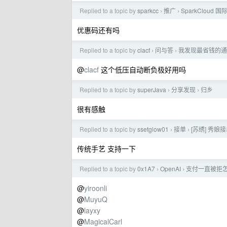
Replied to a topic by
sparkcc
推广
SparkClou
›
›
优惠码还有吗
Replied to a topic by
clacf
问与答
我发现最省钱的通
›
›
@
clacf
这个低压自动断负极好用吗
Replied to a topic by
superJava
分享发现
归乡
›
›
很有感触
Replied to a topic by
ssetglow01
接单
[苏绣] 秀
›
›
传统手艺 支持一下
Replied to a topic by
0x1A7
OpenAI
支付一直被拒
›
›
@
yiroonli
@
MuyuQ
@
layxy
@
MagicalCarl