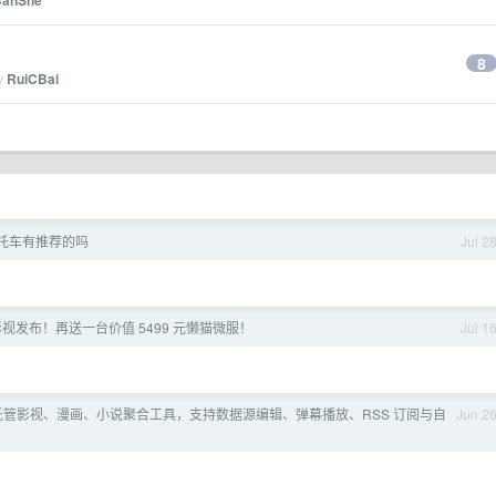
BanShe
8
by
RuiCBai
摩托车有推荐的吗
Jul 2
猫影视发布！再送一台价值 5499 元懒猫微服！
Jul 1
 自托管影视、漫画、小说聚合工具，支持数据源编辑、弹幕播放、RSS 订阅与自
Jun 2