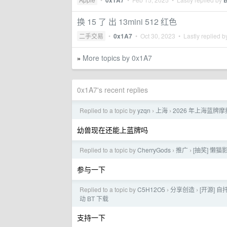
0x1A7
换 15 了 出 13mini 512 红色
二手交易
•
0x1A7
•
Oct 30, 2023
• Lastly replied 
More topics by 0x1A7
»
0x1A7's recent replies
Replied to a topic by
yzqn
上海
2026 年上海蓝牌
›
›
幼兽现在还能上蓝牌吗
Replied to a topic by
CherryGods
推广
[抽奖] 懒
›
›
参与一下
Replied to a topic by
C5H12O5
分享创造
[开源]
›
›
动 BT 下载
支持一下