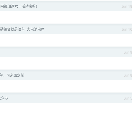
d 国际网络加速六一活动来啦！
Jun 1
勤组合就是油车+大电池电摩
Jun 1
Jun 
娘接单，可来图定制
Jun 
怎么办
Jun 