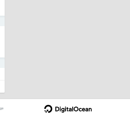
5
3
ge