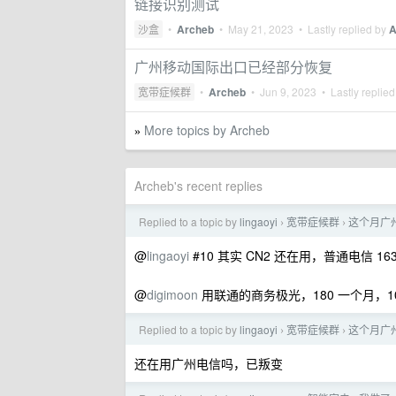
链接识别测试
沙盒
•
Archeb
•
May 21, 2023
• Lastly replied by
A
广州移动国际出口已经部分恢复
宽带症候群
•
Archeb
•
Jun 9, 2023
• Lastly replie
More topics by Archeb
»
Archeb's recent replies
Replied to a topic by
lingaoyi
宽带症候群
这个月广州
›
›
@
lingaoyi
#10 其实 CN2 还在用，普通电信 16
@
digimoon
用联通的商务极光，180 一个月，10
Replied to a topic by
lingaoyi
宽带症候群
这个月广州
›
›
还在用广州电信吗，已叛变