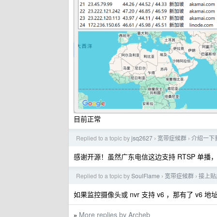
目前正常
Replied to a topic by
jsq2627
宽带症候群
介绍一下我写
›
›
感谢开源！虽然广东电信这边支持 RTSP 单播
Replied to a topic by
SoulFlame
宽带症候群
接上贴
›
›
如果监控摄像头或 nvr 支持 v6 ，那有了 v6 地
More replies by Archeb
»