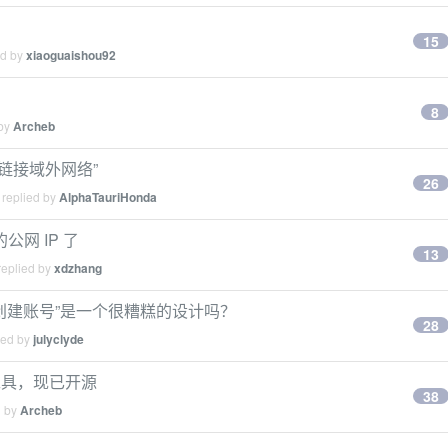
15
ed by
xiaoguaishou92
8
 by
Archeb
链接域外网络”
26
 replied by
AlphaTauriHonda
网 IP 了
13
replied by
xdzhang
动创建账号”是一个很糟糕的设计吗？
28
ied by
julyclyde
te 工具，现已开源
38
d by
Archeb