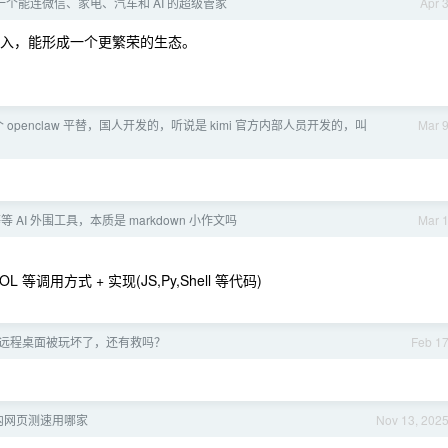
一个能连微信、家电、汽车和 AI 的超级管家
Apr 
接入，能形成一个更繁荣的生态。
 openclaw 平替，国人开发的，听说是 kimi 官方内部人员开发的，叫
Mar 
 等等 AI 外围工具，本质是 markdown 小作文吗
Mar 
TOOL 等调用方式 + 实现(JS,Py,Shell 等代码)
远程桌面被玩坏了，还有救吗？
Feb 1
内网页测速用哪家
Nov 13, 202