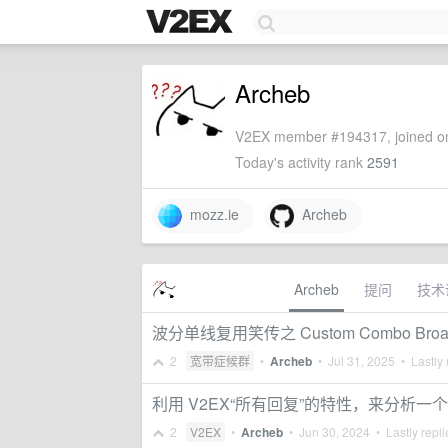
Archeb
V2EX member #194317, joined on
Today's activity rank
2591
mozz.ie
Archeb
Archeb
提问
技术
波分单线复用笑传之 Custom Combo Broa
2
宽带症候群
•
Archeb
•
Jul 31, 2025
• Lastly 
利用 V2EX“所有回复”的特性，来分析一
2
V2EX
•
Archeb
•
Jun 30, 2024
• Lastly repl