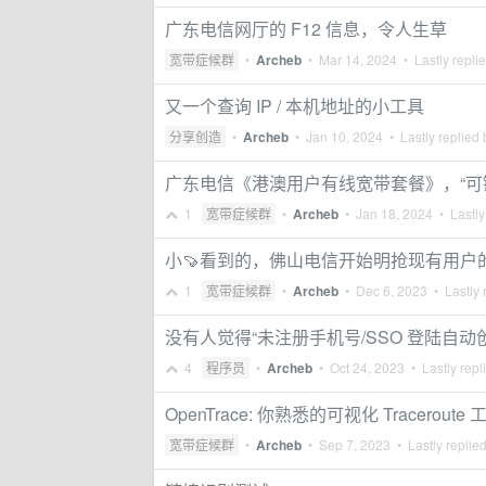
广东电信网厅的 F12 信息，令人生草
宽带症候群
•
Archeb
•
Mar 14, 2024
• Lastly repli
又一个查询 IP / 本机地址的小工具
分享创造
•
Archeb
•
Jan 10, 2024
• Lastly replied
广东电信《港澳用户有线宽带套餐》，“可
1
宽带症候群
•
Archeb
•
Jan 18, 2024
• Lastly
小🍠看到的，佛山电信开始明抢现有用户的公
1
宽带症候群
•
Archeb
•
Dec 6, 2023
• Lastly 
没有人觉得“未注册手机号/SSO 登陆自
4
程序员
•
Archeb
•
Oct 24, 2023
• Lastly repl
OpenTrace: 你熟悉的可视化 Tracerou
宽带症候群
•
Archeb
•
Sep 7, 2023
• Lastly replie