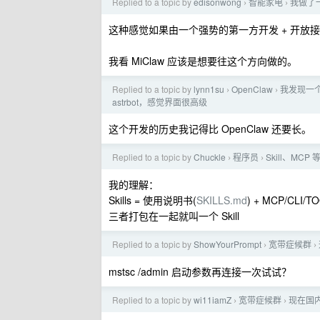
Replied to a topic by
edisonwong
智能家电
我做了
›
›
这种感觉如果由一个强势的第一方开发 + 开放
我看 MiClaw 应该是想要往这个方向做的。
Replied to a topic by
lynn1su
OpenClaw
我发现一个
›
›
astrbot，感觉界面很高级
这个开发的历史我记得比 OpenClaw 还要长。
Replied to a topic by
Chuckle
程序员
Skill、MCP
›
›
我的理解：
Skills = 使用说明书(
SKILLS.md
) + MCP/CLI/
三者打包在一起就叫一个 Skill
Replied to a topic by
ShowYourPrompt
宽带症候群
›
›
mstsc /admin 启动参数再连接一次试试？
Replied to a topic by
wi11iamZ
宽带症候群
现在国
›
›