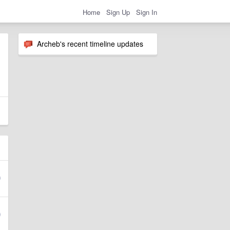
Home
Sign Up
Sign In
Archeb's recent timeline updates