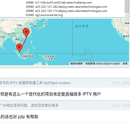
的 IPTV 组播转单播工具 rtp2httpd-modern
Oct 5, 202
，但是有这么一个现代化的项目肯定能造福很多 IPTV 用户
广州电信宽带问题，调优完效果好很多
Sep 2, 202
址的话也对 p2p 有帮助