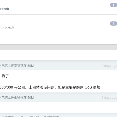
1
rcheb
8
d by
onezhi
电信上传都锁死在 50M
2 days ag
3 拆了
00/300 带公网。上网体验没问题，但是主要是跨网 QoS 很烦
电信上传都锁死在 50M
2 days ag