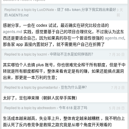
Replied to a topic by LuoDiNate
烧了 6B+ token,分享下我实践出来最好
3 天
›
前
的 AGENTS.md
感谢分享，一会在 codex 试试，最近确实在研究比较合适的
agents.md
实践，感觉要基于自己的项目合理优化，不过我认为这东
西还是要适合自己，因为如果真的存在一个普适性很强的
agents.md
,
那各家 app 直接内置就好了，就不需要用户自己在折腾了
Replied to a topic by lxxzml
中转站不注水是如何挣钱的？
7 月 30 日
›
其实哪怕个人去搞 plus 账号，你也很难完全榨干所有额度，但是干中
转就是所有额度都榨干，整体来看肯定是有的赚，如果还能搞点漏洞
出来，那更是一本万利的生意；
Replied to a topic by goumadantui
豆包为什么是神？
7 月 2 日
›
太好了，豆包神来辣（朝鲜人民举手挥舞）
Replied to a topic by abcfreedom
今年 618 是凉了吗
5 月 28 日
›
生活成本越来越高，失业率上升，整体肯定越来越糟糕 ，我不明白上
面认死了反内卷竞争是救赎之路究竟是从哪个角度开天眼看的