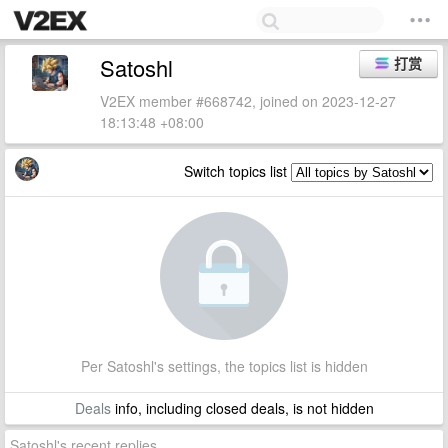
Satoshl
打赏
V2EX member #668742, joined on 2023-12-27
18:13:48 +08:00
Switch topics list
Per Satoshl's settings, the topics list is hidden
Deals
info, including closed deals, is not hidden
Satoshl's recent replies