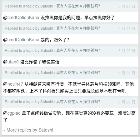
Replied to a topic by Satoshl
真有人能在大 A 挣到钱吗？
5 月 27 日
›
@
cmdOptionKana
没拉黑你是我的问题，早点拉黑你好了
Replied to a topic by Satoshl
真有人能在大 A 挣到钱吗？
5 月 27 日
›
@
cmdOptionKana
是的，怎么了？
Replied to a topic by Satoshl
真有人能在大 A 挣到钱吗？
5 月 27 日
›
@
ufan0
堪比诈骗了我说实话
Replied to a topic by Satoshl
真有人能在大 A 挣到钱吗？
5 月 26 日
›
@
nevin47
从特朗普来哪有行情，不就半导体芯片科技领涨吗，其他
不都吃阴跌，上不了科创板只能买上证只要玩长线基本都在亏吧
Replied to a topic by Satoshl
真有人能在大 A 挣到钱吗？
5 月 26 日
›
@
cgpiao
拿了点闲钱做做实验，现在感觉真的没有必要玩，难度过高
了
More replies by Satoshl
»