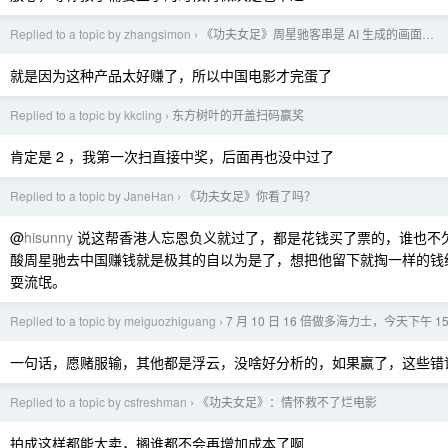
Replied to a topic by zhangsimon
《功夫女足》周星驰客串是 AI 生成的画面…
›
就是因为这种产品太好赚了，所以中国电影才完蛋了
Replied to a topic by kkcling
东方树叶的开盖扫码赢奖
›
肯定是 2 ，我第一次扫直接中奖，后面再也没中过了
Replied to a topic by JaneHan
《功夫女足》你看了吗？
›
@
hisunny
说这帮香港人忘恩负义就过了，都是花钱买了票的，谁也不
酸周星驰去中国赚钱就是极其的自以为是了，想把他留下就掏一样的钱
耍流氓。
Replied to a topic by meiguozhiguang
7 月 10 日 16 倍做多海力士，今天下午 1
›
一句话，愿赌服输，其他都是浮云，没啥好分析的，如果赢了，这些错
Replied to a topic by csfreshman
《功夫女足》：情怀救不了烂电影
›
拍成这样都能大卖，搁谁都不会再增加成本了啊