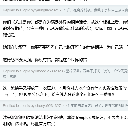
Replied to a topic by yeungtien2021
31 岁，在离婚前夜，我终于承认自己从未
›
你们（尤其是你）都是在为满足外界的期待活着，从这个标准上看，你
的外界期待，会有一种自己从没做错过什么的错觉，实际上你自己从来
她也是
她现在觉醒了，你要不要看看自己也抛开所有的世俗期待，为自己活一
道德感不要太强，你没有错，都是这个世界的错
Replied to a topic by likooo125802023
坐标深圳，万年不打扰一次的中介今天竟
›
卖不卖房
这一波换手又释放了一次压力，7 月份对房地产没有什么实质性政策的
下行了，但 K 型分化之下，给有钱人住的豪宅可能是另一番景象
Replied to a topic by chenyu923132714
6 年前的洗面奶用完了，现在男的都用
›
洗完涩涩说明过度清洁非常伤还肤，建议 freeplus 或珂润，不要去 P
明的百亿补贴，尽量官方店买