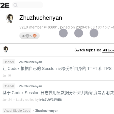
Zhuzhuchenyan
V2EX member #463901, joined on 2020-01-08 18:41:47 +
89
77
Switch topics list
OpenAI
•
Zhuzhuchenyan
让 Codex 根据自己的 Session 记录分析自身的 TTFT 和 TPS
Jul 16
OpenAI
•
Zhuzhuchenyan
基于 Codex Session 日志做用量数据分析来判断额度是否削减
Jun 24 • Lastly replied by
k4x7UW92WE8
Visual Studio Code
•
Zhuzhuchenyan