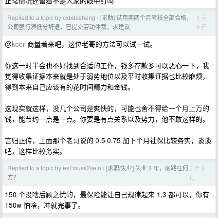
正常情况还留着不是人家的眼中钉吗
Replied to a topic by cxbdasheng
[求助] 试用期两个月考核全部合格，
5 月
›
8 日
公司强行凑低分辞退，已提交劳动仲裁，求建议
@
koor
商量着来吧，这位老哥的方法可以试一试。
你这一时半会也不好找到合适的工作，钱多存款多可以恶心一下，我
觉得收集证据本来就是处于弱势地位以及平时收集证据也比较麻烦，
得到本来自己应该有的花时间精力和金钱。
这现实就这样，没几个公司是爽快的，可能也舍不得给一个月上万的
钱，能节约一点是一点。你要是有点关系以及势力，他不敢这样的。
言归正传，上面那个老哥说的 0.5 0.75 加下个月社保比较务实，谈谈
吧，这样比较务实。
Replied to a topic by es1muss2sein
[求职/失业] 失业 3 年，前路在何
5 月 8
›
日
方？
150 个没啥后顾之忧的，最保险能让自己规律起来 1,3 都可以，你有
150w 怕啥，冲就完事了。