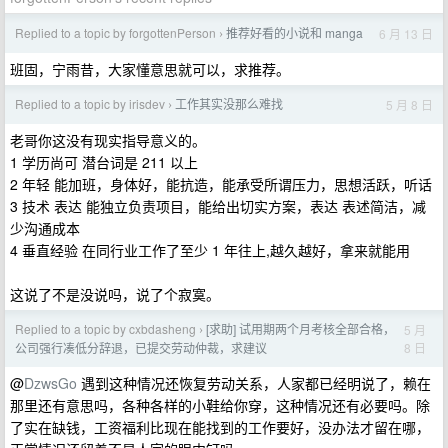
Replied to a topic by forgottenPerson
推荐好看的小说和 manga
6 月 13 日
›
班固，宁雨昔，大家懂意思就可以，求推荐。
Replied to a topic by irisdev
工作其实没那么难找
5 月 8 日
›
老哥你这没有现实指导意义的。
1 学历尚可 潜台词是 211 以上
2 年轻 能加班，身体好，能抗造，能承受所谓压力，思想活跃，听话
3 技术 表达 能独立负责项目，能给出切实方案，表达 表述简洁，减
少沟通成本
4 垂直经验 在同行业工作了至少 1 年往上,越久越好，拿来就能用
这说了不是没说吗，说了个寂寞。
Replied to a topic by cxbdasheng
[求助] 试用期两个月考核全部合格，
5 月
›
8 日
公司强行凑低分辞退，已提交劳动仲裁，求建议
@
DzwsGo
遇到这种情况还恢复劳动关系，人家都已经明说了，赖在
那里还有意思吗，各种各样的小鞋给你穿，这种情况还有必要吗。除
了实在缺钱，工资福利比现在能找到的工作要好，没办法才留在哪，