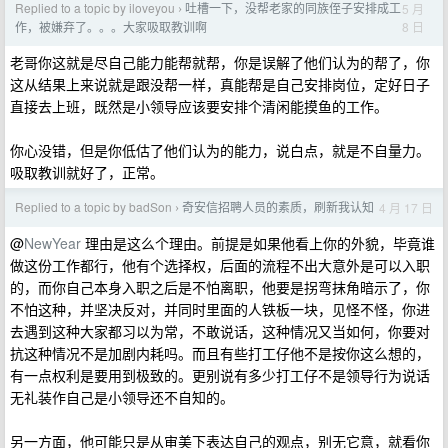
Replied to a topic by iloveyou
吐槽一下，没帮老家的同族侄子安排成工
5 月
›
8 日
作，被嫌弃了。。。大家吸取教训啊
老哥你这就是尽自己能力能帮就帮，你是误解了他们认为的帮了，你
这从结果上来说就是跟没帮一样，真能帮是自己安排岗位，定好日子
直接去上班，既然是小领导应该要安排个清闲能摸鱼的工作。
你心没错，但是你低估了他们认为的能力，说白点，就是不自量力。
吸取教训就好了，正常。
Replied to a topic by badSon
奇安信招聘人员的素质，刷新我认知
4 月 17 日
›
@
NewYear
理由是这么个理由。前提是如果他看上你的外貌，毕竟谁
做这份工作都行，他有个选择权，后面的流程不出大意外是可以入职
的，而你自己本身入职之后是不怕离职，他要是拐弯抹角暗示了，你
不怕这种，并坚决反对，并同时里面的人铁板一块，见怪不怪，你进
去遇到这种大家都习以为常，不敢说话，这种情况又当如何，你要对
抗这种情况不是加剧内耗吗。而且有些打工仔他不是按你这么想的，
有一点权利是要用到极致的。更别说有多少打工仔不是领导行为说话
无礼装作自己是小领导还不自知的。
另一方面，他可能只是从审美下表达自己的观点，别无它意，就看你