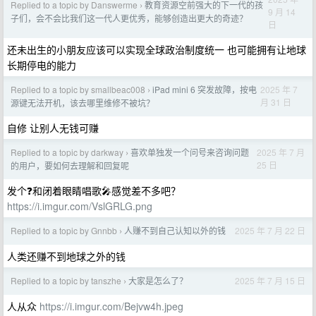
Replied to a topic by Danswerme
教育资源空前强大的下一代的孩
›
9 月 14
子们，会不会比我们这一代人更优秀，能够创造出更大的奇迹？
日
还未出生的小朋友应该可以实现全球政治制度统一 也可能拥有让地球
长期停电的能力
Replied to a topic by smallbeac008
iPad mini 6 突发故障，按电
2025 年 7
›
月 31 日
源键无法开机，该去哪里维修不被坑？
自修 让别人无钱可赚
Replied to a topic by darkway
喜欢单独发一个问号来咨询问题
2025 年 7 月
›
25 日
的用户，要如何去理解和回复呢
发个❓和闭着眼睛唱歌🎤感觉差不多吧？
https://i.imgur.com/VslGRLG.png
Replied to a topic by Gnnbb
人赚不到自己认知以外的钱
2025 年 7 月 22 日
›
人类还赚不到地球之外的钱
Replied to a topic by tanszhe
大家是怎么了？
2025 年 7 月 15 日
›
人从众
https://i.imgur.com/Bejvw4h.jpeg