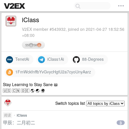
iClass
V2EX member #543932, joined on 2021-04-27 18:52:56
+08:00
55
58
TenetAi
iClass1Ai
88-Degrees
1FmWckfnffbYvGvycHgtU2a7cyoUnyAarz
Stay Learning to Stay Sane 📖
🇺🇸 🇨🇳 🇩🇪 🌎 🌏​​ 🌍​
Switch topics list
阅读
•
iClass
甲辰：二月初二
3