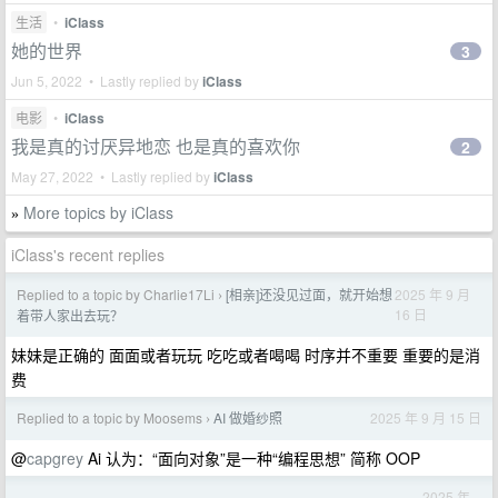
生活
•
iClass
她的世界
3
Jun 5, 2022 • Lastly replied by
iClass
电影
•
iClass
我是真的讨厌异地恋 也是真的喜欢你
2
May 27, 2022 • Lastly replied by
iClass
More topics by iClass
»
iClass's recent replies
Replied to a topic by Charlie17Li
[相亲]还没见过面，就开始想
2025 年 9 月
›
16 日
着带人家出去玩？
妹妹是正确的 面面或者玩玩 吃吃或者喝喝 时序并不重要 重要的是消
费
Replied to a topic by Moosems
AI 做婚纱照
2025 年 9 月 15 日
›
@
capgrey
Ai 认为：“面向对象”是一种“编程思想” 简称 OOP
2025 年