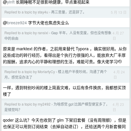
@
yinft
长期睡眠不足很影响健康，早点重视起来
Replied to a topic by stay4u
再三思量，还是辞了。
5 月 13 日
›
@
breeze924
字节大佬也焦虑失业么
Replied to a topic by ransixi
Gap 半年，人没有变废，但也没有想象
4 月 27
›
日
中的自由
原来是 marktext 的作者，之前用来替代 Typora ，确实很好用。从你
这些成功的转行经历，看得出是个执行力很强的人，能放弃大厂丰厚
的报酬，追求内心的平静和理想的生活，难能可贵。像大佬学习🫡
Replied to a topic by MoriartyCy
楼上租户半夜吵闹，沟通了两个
4 月 24
›
日
月，感觉没办法了
一样，遇到特别吵闹的楼上简直灾难，以后有条件换房，我都想买顶
楼了
Replied to a topic by my2492
为啥感觉 gpt 比国产模型便宜多了，
4 月 23
›
日
是错觉吗？
qoder 这么坑？今天也收到了 glm 下架旧套餐（没有周限额），但是
也保正可以用到订阅结束（去掉自动退订），还给送两个月新套餐同