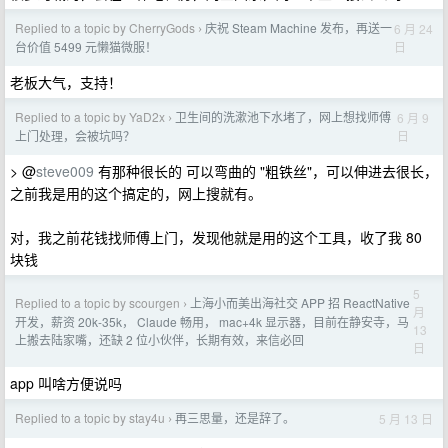
Replied to a topic by CherryGods
庆祝 Steam Machine 发布，再送一
6 月 24
›
日
台价值 5499 元懒猫微服！
老板大气，支持！
Replied to a topic by YaD2x
卫生间的洗漱池下水堵了，网上想找师傅
6 月 9
›
日
上门处理，会被坑吗？
> @
steve009
有那种很长的 可以弯曲的 "粗铁丝"，可以伸进去很长，
之前我是用的这个搞定的，网上搜就有。
对，我之前花钱找师傅上门，发现他就是用的这个工具，收了我 80
块钱
5
Replied to a topic by scourgen
上海小而美出海社交 APP 招 ReactNative
›
月
开发，薪资 20k-35k， Claude 畅用， mac+4k 显示器，目前在静安寺，马
13
上搬去陆家嘴，还缺 2 位小伙伴，长期有效，来信必回
日
app 叫啥方便说吗
Replied to a topic by stay4u
再三思量，还是辞了。
5 月 13 日
›