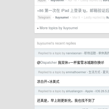
liuyoumei
sbr
+86 第一次在 iPad 上登录 tg，邮箱
Telegram
•
liuyoumei
•
Mar 9
• Lastly replied by
l
More topics by liuyoumei
»
liuyoumei's recent replies
Replied to a topic by
nanxiaonan
职场话题
单休真
›
›
@
Dispatcher
我双休+一杯蜜雪冰城跟你换🤣
Replied to a topic by
emmathoermer
生活方式
夏天
›
›
凉白开+冰美式
Replied to a topic by
siriusliangcn
Apple
iOS 26.
›
›
还真是，早上刚更新完。我也找不到了