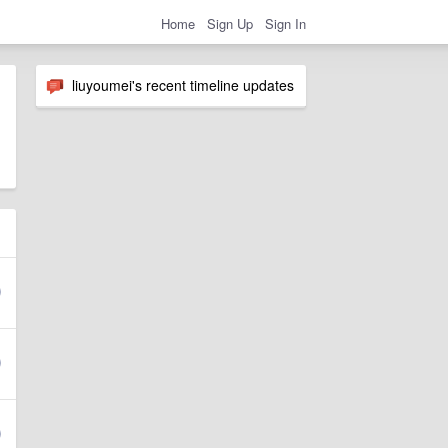
Home
Sign Up
Sign In
liuyoumei's recent timeline updates