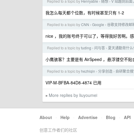
Replied to a topic by
Henryable
随想
V 站越到后
›
›
我怎么每天都个位数，有时候甚至只有 1-2
Replied to a topic by
CNN
Google
谷歌支持修改邮
›
›
nice ，我的账号终于可以了，等得我好苦啊。
Replied to a topic by
tuding
问与答
夏天通勤背什么
›
›
小鹰骇客？主要是有 AirSpeed ，悬浮镂空
Replied to a topic by
hezhiqin
分享创造
自研聚合搜
›
›
VIP-M-BFBA-84D8-4874 已用
More replies by liuyoumei
»
About
·
Help
·
Advertise
·
Blog
·
API
创意工作者们的社区