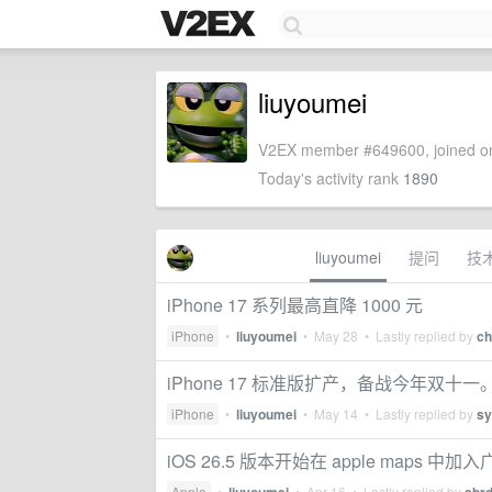
liuyoumei
V2EX member #649600, joined on
Today's activity rank
1890
liuyoumei
提问
技
iPhone 17 系列最高直降 1000 元
iPhone
•
liuyoumei
•
May 28
• Lastly replied by
ch
iPhone 17 标准版扩产，备战今年双十
iPhone
•
liuyoumei
•
May 14
• Lastly replied by
s
iOS 26.5 版本开始在 apple maps
Apple
•
•
Apr 16
• Lastly replied by