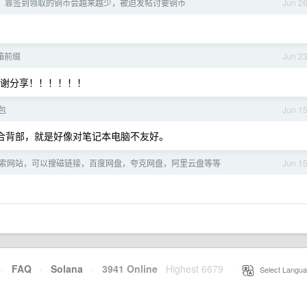
面，靠签到领取的铜币会越来越少，被迫发帖讨要铜币
Jun 2
箱前缀
Jun 2
感谢分享！！！！！！
包
Jun 1
不贴合背部，就是好像对笔记本电脑不友好。
索网站，可以搜磁链接，百度网盘，夸克网盘，阿里云盘等等
Jun 1
·
FAQ
·
Solana
·
3941 Online
Highest 6679
·
Select Langua