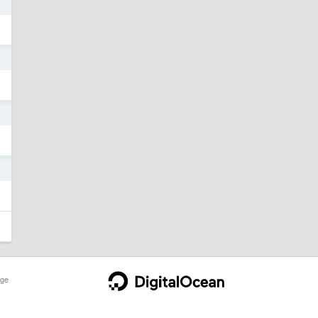
6
3
5
5
ge