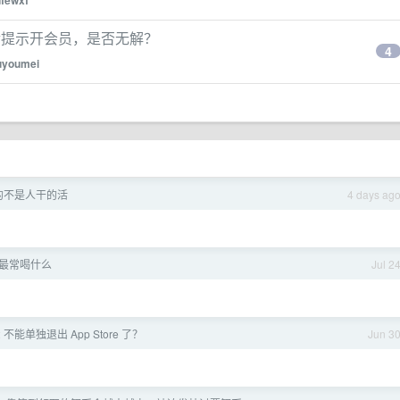
dfewxf
验证后提示开会员，是否无解？
4
iuyoumei
的不是人干的活
4 days ag
最常喝什么
Jul 2
5.2 不能单独退出 App Store 了？
Jun 3