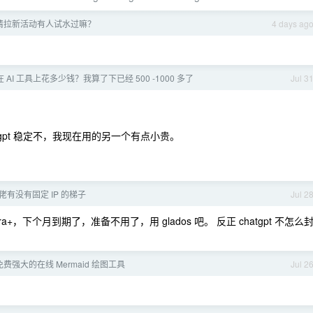
新邀请拉新活动有人试水过嘛？
4 days ag
AI 工具上花多少钱？我算了下已经 500 -1000 多了
Jul 3
atgpt 稳定不，我现在用的另一个有点小贵。
有没有固定 IP 的梯子
Jul 2
+，下个月到期了，准备不用了，用 glados 吧。 反正 chatgpt 不怎么
费强大的在线 Mermaid 绘图工具
Jul 2