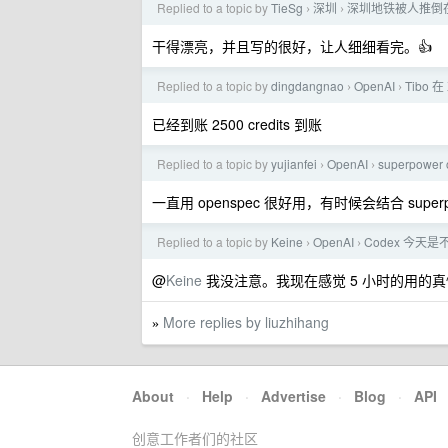
Replied to a topic by
TieSg
深圳
深圳地铁被人推倒
›
›
干得漂亮，并且写的很好，让人细细看完。👍
Replied to a topic by
dingdangnao
OpenAI
Tibo
›
›
已经到账 2500 credits 到账
Replied to a topic by
yujianfei
OpenAI
superpower 
›
›
一直用 openspec 很好用，有时候会结合 super
Replied to a topic by
Keine
OpenAI
Codex 今天
›
›
@
Keine
我没注意。我现在感觉 5 小时的用的真
More replies by liuzhihang
»
About
·
Help
·
Advertise
·
Blog
·
API
创意工作者们的社区