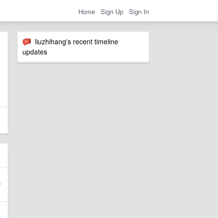
Home
Sign Up
Sign In
liuzhihang's recent timeline
updates