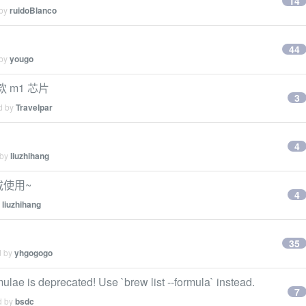
14
 by
ruidoBlanco
44
 by
yougo
 款 m1 芯片
3
ed by
Travelpar
4
 by
liuzhihang
载使用~
4
y
liuzhihang
35
d by
yhgogogo
rmulae is deprecated! Use `brew list --formula` instead.
7
d by
bsdc