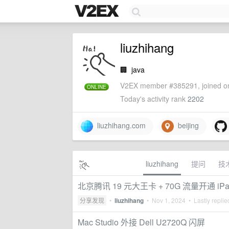
liuzhihang
🏢
java
V2EX member #385291, joined on
ONLINE
Today's activity rank
2202
liuzhihang.com
beijing
liuzhihang
提问
技
北京腾讯 19 元大王卡 + 70G 流量开通 iPa
分享发现
•
liuzhihang
•
Nov 1, 2024
• Lastly repli
Mac Studio 外接 Dell U2720Q 闪屏