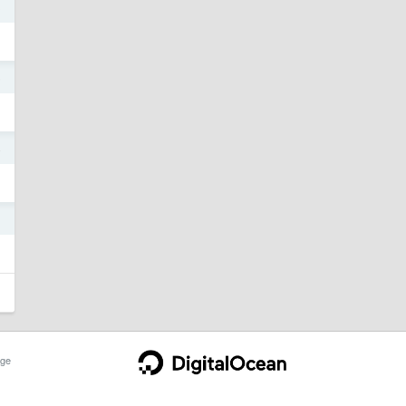
3
6
4
1
ge