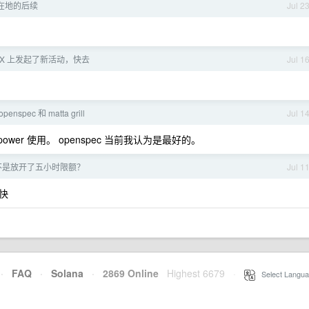
在地的后续
Jul 2
 在 X 上发起了新活动，快去
Jul 1
openspec 和 matta grill
Jul 1
power 使用。 openspec 当前我认为是最好的。
是不是放开了五小时限额？
Jul 1
快
·
FAQ
·
Solana
·
2869 Online
Highest 6679
·
Select Langua