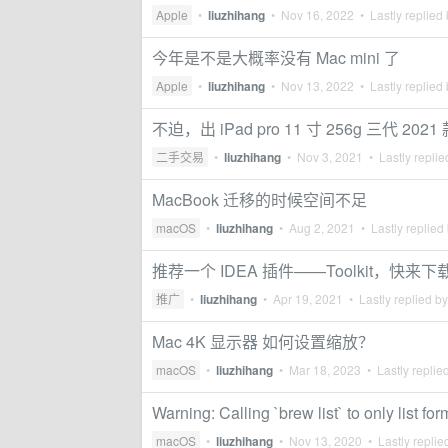
Apple
•
liuzhihang
•
Nov 16, 2022
• Lastly replied
今年是不是大概率没有 Mac mini 了
Apple
•
liuzhihang
•
Nov 13, 2022
• Lastly replied
不迫，出 iPad pro 11 寸 256g 三代 2021
二手交易
•
liuzhihang
•
Nov 3, 2021
• Lastly repli
MacBook 迁移的时候空间不足
macOS
•
liuzhihang
•
Aug 2, 2021
• Lastly replied
推荐一个 IDEA 插件——Toolkit，快来下
推广
•
liuzhihang
•
Apr 19, 2021
• Lastly replied b
Mac 4K 显示器 如何设置缩放？
macOS
•
liuzhihang
•
Mar 18, 2023
• Lastly replie
Warning: Calling `brew list` to only list fo
macOS
•
liuzhihang
•
Nov 13, 2020
• Lastly replie