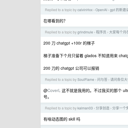
Replied to a topic by
calvinHxx
OpenAI
gpt 的
›
›
在哪看到的？
Replied to a topic by
grindmule
程序员
大家每个月在 
›
›
200 刀 chatgpt +100r 的梯子
梯子准备下个月只留着 glados 不知道用来 ch
200 刀的 chatgpt 公司可以报销
Replied to a topic by
SoulFlame
问与答
请问各位大佬
›
›
@
CoverL
这不就是我用的。不过我买的那个 ultra
号。
Replied to a topic by
kalman03
分享创造
分享一个免
›
›
有啥动态图的 skill 吗