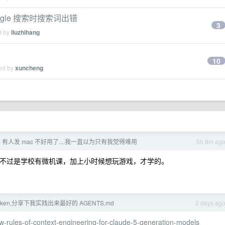
gle 搜索时搜索词出错
3
d by
liuzhihang
10
ied by
xuncheng
2 有人发 mac 不好用了....我一直以为只有我觉得难用
5h 8m ag
，只不过是学校有微机课，加上小时候想玩游戏，才学的。
token,分享下我实践出来最好的 AGENTS.md
2 days ag
ew-rules-of-context-engineering-for-claude-5-generation-models