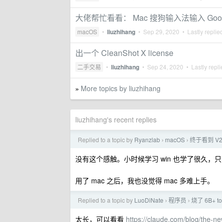
大佬帮忙看看： Mac 搜狗输入法输入 Goo
macOS
•
liuzhihang
•
Sep 29, 2020
• Lastly replie
出一个 CleanShot X license
二手交易
•
liuzhihang
•
Sep 24, 2020
• Lastly repl
More topics by liuzhihang
»
liuzhihang's recent replies
Replied to a topic by
Ryanzlab
macOS
终于看到 V
›
›
没有这个感触。小时候学习 win 也学了很久
用了 mac 之后，我也没觉得 mac 多难上手。
Replied to a topic by
LuoDiNate
程序员
烧了 6B+ 
›
›
太长，可以看看
https://claude.com/blog/the-n