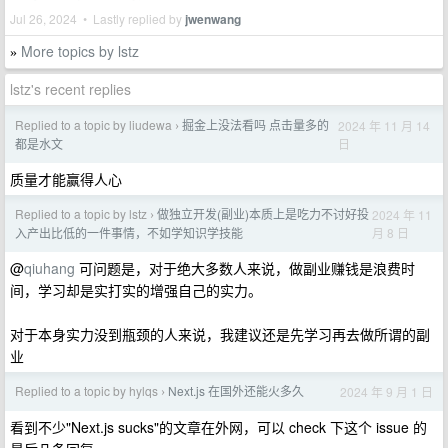
Jul 26, 2024 • Lastly replied by
jwenwang
More topics by lstz
»
lstz's recent replies
Replied to a topic by liudewa
掘金上没法看吗 点击量多的
2024 年 11 月 14
›
日
都是水文
质量才能赢得人心
Replied to a topic by lstz
做独立开发(副业)本质上是吃力不讨好投
2024 年 11
›
月 8 日
入产出比低的一件事情，不如学知识学技能
@
qiuhang
可问题是，对于绝大多数人来说，做副业赚钱是浪费时
间，学习却是实打实的增强自己的实力。
对于本身实力没到瓶颈的人来说，我建议还是先学习再去做所谓的副
业
Replied to a topic by hylqs
Next.js 在国外还能火多久
2024 年 9 月 1 日
›
看到不少"Next.js sucks"的文章在外网，可以 check 下这个 issue 的