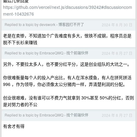
最后几条回复
https://github.com/vercel/next.js/discussions/39242#discussioncom
ment-10432676
Replied to a topic by devswork
博客园打不开了
2024 年 8 月 30 日
›
老是在卖惨，不知道加个广告难度有多大，恨铁不成钢，程序员总是
脱不下长衫来赚钱
Replied to a topic by EmbraceQWQ
找个前端伙伴
2024 年 8 月 27 日
›
另外，不要拉太多人，也不要分红平分，这是创业组队的大坑之一。
你很难衡量每个人的投入产出比，有人在浑水摸鱼，有人在拼死拼活
996 ，作为领导，你必须像太公分猪肉一样，弄清楚利润的分配。
创业很艰难，没有谁可以不费力气就拿到 30%甚至 50%的分红，否则
是对努力者的不公
Replied to a topic by EmbraceQWQ
找个前端伙伴
2024 年 8 月 27 日
›
有舍才有得