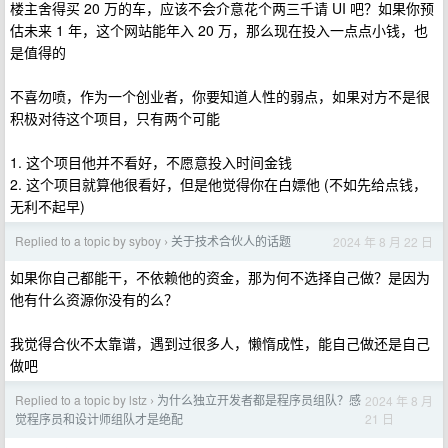
楼主舍得买 20 万的车，应该不会介意花个两三千请 UI 吧？如果你预
估未来 1 年，这个网站能年入 20 万，那么现在投入一点点小钱，也
是值得的
不喜勿喷，作为一个创业者，你要知道人性的弱点，如果对方不是很
积极对待这个项目，只有两个可能
1. 这个项目他并不看好，不愿意投入时间金钱
2. 这个项目就算他很看好，但是他觉得你在白嫖他 (不如先给点钱，
无利不起早)
Replied to a topic by syboy
关于技术合伙人的话题
2024 年 8 月 22 日
›
如果你自己都能干，不依赖他的资金，那为何不选择自己做？是因为
他有什么资源你没有的么？
我觉得合伙不太靠谱，遇到过很多人，懒惰成性，能自己做还是自己
做吧
Replied to a topic by lstz
为什么独立开发者都是程序员组队？感
2024 年 8 月
›
21 日
觉程序员和设计师组队才是绝配