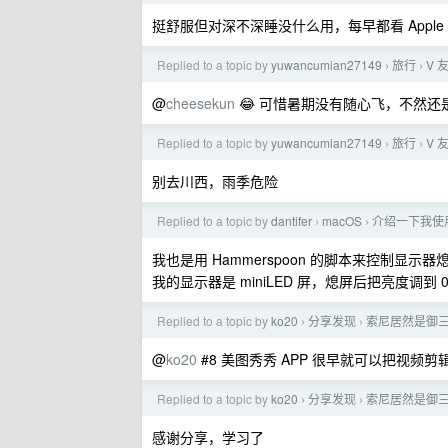
挺舒服但对深不深睡没什么用，每早都看 Apple
Replied to a topic by
yuwancumian27149
旅行
V
›
›
@
cheesekun
😂 可惜暑期没有随心飞，不然还
Replied to a topic by
yuwancumian27149
旅行
V
›
›
别去川西，雨季危险
Replied to a topic by
dantifer
macOS
介绍一下我使用 k
›
›
我也是用 Hammerspoon 的脚本来控制显示
我的显示器是 miniLED 屏，熄屏后把亮度调
Replied to a topic by
ko20
分享发现
索尼居然是御
›
›
@
ko20
#8 美图秀秀 APP 很早就可以把视频剪辑成 L
Replied to a topic by
ko20
分享发现
索尼居然是御
›
›
感谢分享，学习了