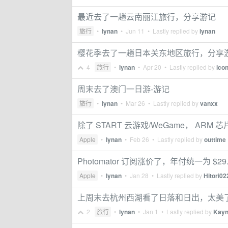
最近去了一趟云南丽江旅行，分享游记
旅行
•
lynan
•
Jun 11
• Lastly replied by
lynan
樱花季去了一趟日本关东地区旅行，分享
4
旅行
•
lynan
•
Apr 20
• Lastly replied by
icon
周末去了澳门一日游-游记
旅行
•
lynan
•
Mar 26
• Lastly replied by
vanxx
除了 START 云游戏/WeGame， ARM 
Apple
•
lynan
•
Feb 26
• Lastly replied by
outtime
Photomator 订阅涨价了，年付统一为 $29.
Apple
•
lynan
•
Jan 28
• Lastly replied by
Hitori02
上周末去杭州西湖看了日落和日出，太美
2
旅行
•
lynan
•
Jan 1
• Lastly replied by
Kay