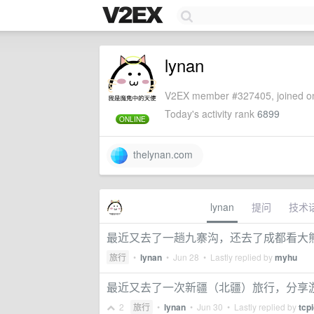
lynan
V2EX member #327405, joined on
Today's activity rank
6899
ONLINE
thelynan.com
lynan
提问
技术
最近又去了一趟九寨沟，还去了成都看大
旅行
•
lynan
•
Jun 28
• Lastly replied by
myhu
最近又去了一次新疆（北疆）旅行，分享
2
旅行
•
lynan
•
Jun 30
• Lastly replied by
tcp