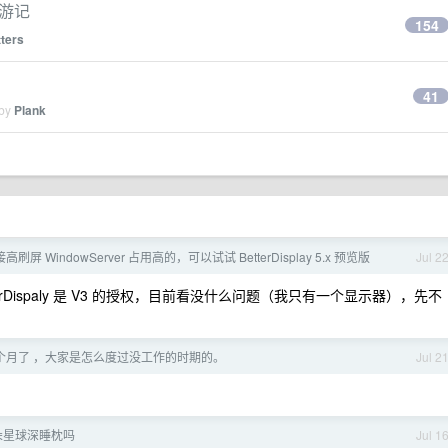
享游记
154
ters
41
 by
Plank
接高刷屏 WindowServer 占用高的，可以试试 BetterDisplay 5.x 预览版
Jul 2
terDispaly 是 V3 的授权，目前看没什么问题（我只有一个显示器），先不
个月了 ，大家是怎么度过没工作的时期的。
Jul 2
朵星球深睡枕吗
Jul 1