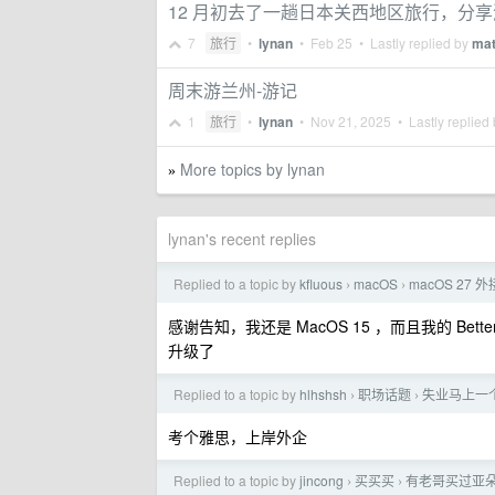
12 月初去了一趟日本关西地区旅行，分
7
旅行
•
lynan
•
Feb 25
• Lastly replied by
mat
周末游兰州-游记
1
旅行
•
lynan
•
Nov 21, 2025
• Lastly replied
More topics by lynan
»
lynan's recent replies
Replied to a topic by
kfluous
macOS
macOS 27 外
›
›
感谢告知，我还是 MacOS 15 ，而且我的 Bet
升级了
Replied to a topic by
hlhshsh
职场话题
失业马上一
›
›
考个雅思，上岸外企
Replied to a topic by
jincong
买买买
有老哥买过亚
›
›