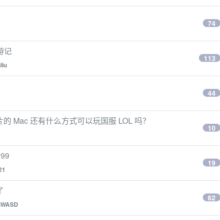
74
游记
113
liu
44
芯片的 Mac 还有什么方式可以玩国服 LOL 吗？
10
99
19
21
了
62
nWASD