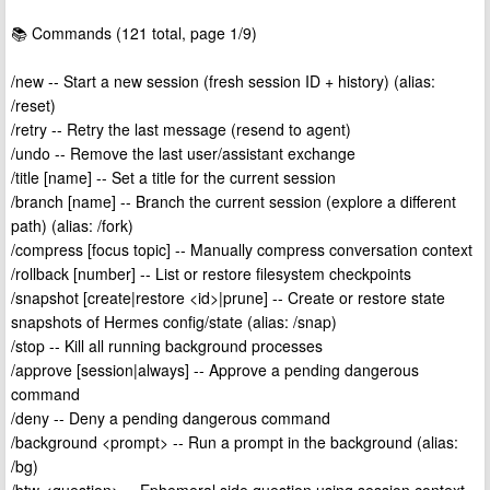
📚 Commands (121 total, page 1/9)
/new -- Start a new session (fresh session ID + history) (alias:
/reset)
/retry -- Retry the last message (resend to agent)
/undo -- Remove the last user/assistant exchange
/title [name] -- Set a title for the current session
/branch [name] -- Branch the current session (explore a different
path) (alias: /fork)
/compress [focus topic] -- Manually compress conversation context
/rollback [number] -- List or restore filesystem checkpoints
/snapshot [create|restore <id>|prune] -- Create or restore state
snapshots of Hermes config/state (alias: /snap)
/stop -- Kill all running background processes
/approve [session|always] -- Approve a pending dangerous
command
/deny -- Deny a pending dangerous command
/background <prompt> -- Run a prompt in the background (alias:
/bg)