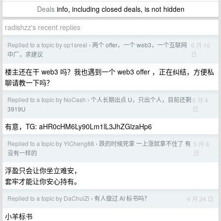
Deals
info, including closed deals, is not hidden
radishzz's recent replies
Replied to a topic by op1sreal
两个 offer，一个 web3，一个互联网
6 月 16
›
日
中厂，求建议
楼主还在干 web3 吗？我也遇到一个 web3 offer ，正在纠结，方便私
聊请教一下吗？
Replied to a topic by NoCash
个人长期出点 U，只出个人，目前还剩
6 月 4
›
日
3919U
有意，TG: aHR0cHM6Ly90Lm1lL3JhZGlzaHp6
Replied to a topic by YiCheng88
跌的时候死拿 一上涨就拿不住了 有
5 月 8
›
日
没有一样的
浮盈只会让你坐立难安，
套牢才能让你安心持有。
Replied to a topic by DaChuiZi
有人做过 AI 标书吗？
4 月 24 日
›
小羊标书