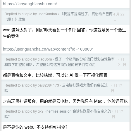
https://xiaoyangbiaoshu.com/
Replied to a topic by userKamtao
《我是不是错过了，真想给自己两
4 月 22
›
日
巴掌！》续集
woc 这味太对了，刚好昨天看到一个知乎回答，你这就是另一个活生
生的案例
https://user.guancha.cn/wap/content?id=1638031
Replied to a topic by ciaoSora
做了一个极简的分析澳门博彩游戏胜率
4 月
›
21 日
和数学期望的网站，希望能对有这方面兴趣的兄弟们有点用
都是表格和文字，比较枯燥，可以让 AI 做一下可视化图表
Replied to a topic by bai82384173
云电脑打游戏大佬们有尝试过
4 月 17
›
日
吗
之前玩黑神话那会，用的就是云电脑，因为我只有 Mac ，体验还可以
Replied to a topic by qx9
hermes session 会话标题是不能自定义的
4 月 17
›
日
吗？
是不是你的 webui 不支持斜杠指令？