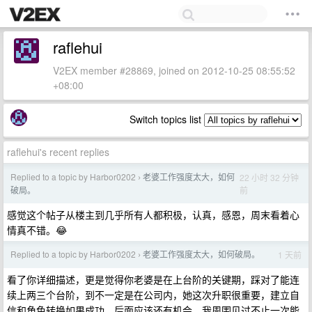
raflehui
V2EX member #28869, joined on 2012-10-25 08:55:52
+08:00
Switch topics list
raflehui's recent replies
Replied to a topic by Harbor0202
老婆工作强度太大，如何
22 小时 32 分钟
›
前
破局。
感觉这个帖子从楼主到几乎所有人都积极，认真，感恩，周末看着心
情真不错。😂
Replied to a topic by Harbor0202
老婆工作强度太大，如何破局。
1 天前
›
看了你详细描述，更是觉得你老婆是在上台阶的关键期，踩对了能连
续上两三个台阶，到不一定是在公司内，她这次升职很重要，建立自
信和角色转换如果成功，后面应该还有机会。我周围见过不止一次能