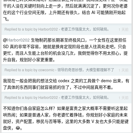
干的人没在关键时刻向上走一步，然后就满满沉淀了，更何况你老婆
在的这个行业空间无限，上升期还有很久，结合 AI 可能猜刚开始起
飞。
Replied to a topic by Harbor0202
老婆工作强度太大，如何破局。
1 天前
›
@
Harbor0202
生物制药那长期甚至终极风口，一个女性在这里担任
SD 真的非常不容易，她就是换肯定现阶段也是人往高处走吧，只会
更忙，而且人生能上台阶的机会没几次，我倒觉得你不用太担心，提
升自我，规划好小家更重要。
Replied to a topic by cowcomic
领导的奇思妙想，大模型都理解不了
1 天前
›
我现在一般会把我的想法交给 codex 之类的工具做个 demo 出来，有
了具体的东西同事们就容易抓的住了，不过中间层真用不着。
Replied to a topic by Harbor0202
老婆工作强度太大，如何破局。
1 天前
›
不知道你们各自家庭怎么样？如果是富贵之家大概率不需要听这里起
哄热闹；如果是普通人家，你老婆忙着挣钱，你规划好小家庭的未来
就好，资产配置，移民与否等等，这里的大多数 V 友也大多只能是键
盘侠，😂。