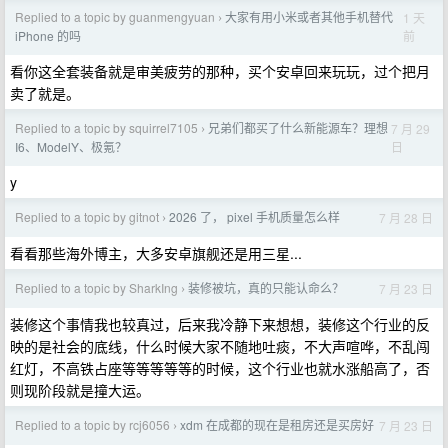
Replied to a topic by guanmengyuan
大家有用小米或者其他手机替代
1 天
›
前
iPhone 的吗
看你这全套装备就是审美疲劳的那种，买个安卓回来玩玩，过个把月
卖了就是。
Replied to a topic by squirrel7105
兄弟们都买了什么新能源车？理想
7 月 29
›
日
I6、ModelY、极氪？
y
Replied to a topic by gitnot
2026 了， pixel 手机质量怎么样
7 月 28 日
›
看看那些海外博主，大多安卓旗舰还是用三星...
Replied to a topic by SharkIng
装修被坑，真的只能认命么？
7 月 23 日
›
装修这个事情我也较真过，后来我冷静下来想想，装修这个行业的反
映的是社会的底线，什么时候大家不随地吐痰，不大声喧哗，不乱闯
红灯，不高铁占座等等等等等的时候，这个行业也就水涨船高了，否
则现阶段就是撞大运。
Replied to a topic by rcj6056
xdm 在成都的现在是租房还是买房好
7 月 23 日
›