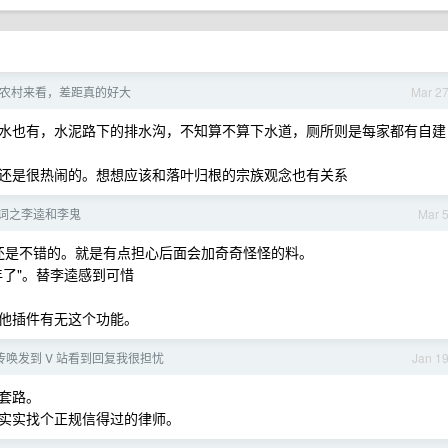
农村来看，差距真的好大
Mar 2
水也有，水泥路下的排水沟，不知算不算下水道，厕所则是每家都有自建
还是很热闹的。想想应该和落叶归根的宗族观念也有关系
词之李逵和李鬼
Mar 
，这个还是不错的。就是有点担心后面会加奇奇怪怪的料。
了"。替李逵感到可惜
他插件有无这个功能。
唤发到 V 站看到回复我很担忧
Jan 1
套路。
实实找个正规信得过的律师。