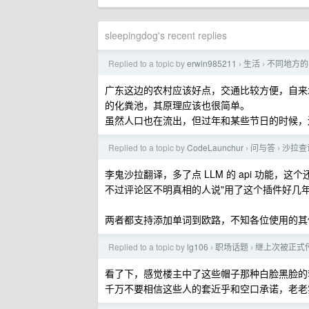
sleepingdog's recent replies
Replied to a topic by
erwin985211
生活
不同地方的
›
›
广东这边的农村应该好点，交通比较方便，自来
的化粪池，其原理应该也很简单。
虽然人口也在流出，但过年和某些节日的时候，
Replied to a topic by
CodeLaunchur
问与答
沙拉查
›
›
李鬼沙拉翻译，多了点 LLM 的 api 功能
不过评论区不明真相的人说"用了这个插件好几年
两者都支持添加单词到欧路，不知各位使用的其
Replied to a topic by
lg106
职场话题
继上次被正式传
›
›
看了下，感觉楼主中了这些帽子那种白脸黑脸的
千万不要相信这些人的套近乎和空口承诺，老老