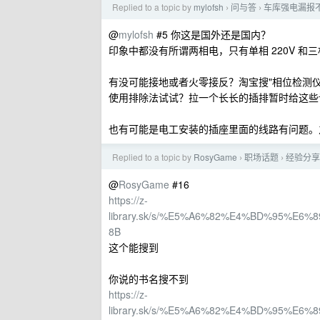
Replied to a topic by
mylofsh
问与答
车库强电漏报
›
›
@
mylofsh
#5 你这是国外还是国内？
印象中都没有所谓两相电，只有单相 220V 和三相（
有没可能接地或者火零接反？淘宝搜"相位检测仪
使用排除法试试？拉一个长长的插排暂时给这些
也有可能是电工安装的插座里面的线路有问题。
Replied to a topic by
RosyGame
职场话题
经验分享
›
›
@
RosyGame
#16
https://z-
library.sk/s/%E5%A6%82%E4%BD%95%
8B
这个能搜到
你说的书名搜不到
https://z-
library.sk/s/%E5%A6%82%E4%BD%95%