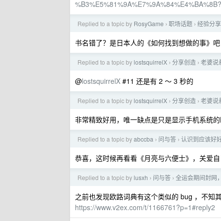
%B3%E5%81%9A%E7%9A%84%E4%BA%8B
Replied to a topic by
RosyGame
职场话题
经验分享
›
›
书名错了？是日本人的《如何找到想做的事》吧
Replied to a topic by
lostsquirrelX
分享创造
老婆说
›
›
@
lostsquirrelX
#11 还是有 2 ～ 3 秒的
Replied to a topic by
lostsquirrelX
分享创造
老婆说
›
›
非常精致好用，唯一缺点是只是显示手机系统的
Replied to a topic by
abccba
问与答
认识到应该好
›
›
恭喜，这时候再看看《月亮与六便士》，关爱自己
Replied to a topic by
lusxh
问与答
全运会期间封网
›
›
之前也发现欧路词典有这个类似的 bug ，不知
https://www.v2ex.com/t/1166761?p=1#reply2