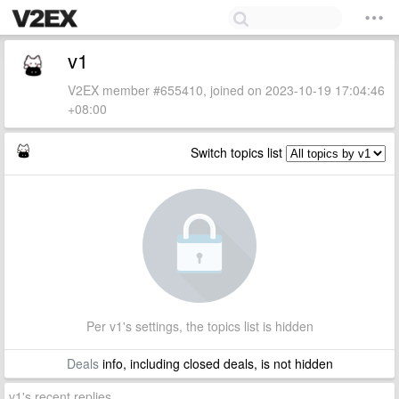
v1
V2EX member #655410, joined on 2023-10-19 17:04:46
+08:00
Switch topics list
Per v1's settings, the topics list is hidden
Deals
info, including closed deals, is not hidden
v1's recent replies