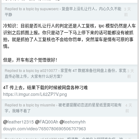
Replied to a topic by supuwoerc
复盘早上没礼让行人，内心久久不能
3 天
›
前
平静
冷知识：目前是否礼让行人的判定还是人工复核，ipc 模型仍然是人车
识别之后抓图上报。你只是动了一下马上停下来的话可能都没有被抓
拍，就是抓拍了人工复核也不会给你罚单，突然溜车是情有可原的事
情。
但是，开车有这个觉悟很好！
Replied to a topic by a0210077
家里有 4T 数据准备往网盘上备份，家宽
3 天
›
前
直传必限上传，大家有什么好方案？
4T 传上去，结果下载的时候被网盘各种刁难
https://i.imgur.com/L62ZP7V.png
Replied to a topic by miusmile
被老婆提醒初恋送的星星纸里面可能有
4 天
›
前
字，我睡不着了
@
feather12315
@
FAQ00Ah
@
leehomyhh
douyin.com/video/7650780690506707963