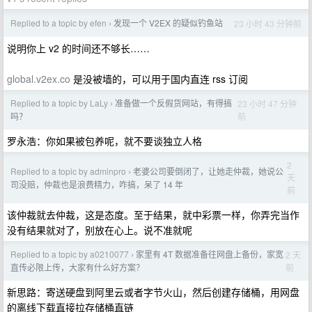
Replied to a topic by efen
发现一个 V2EX 的疑似钓鱼站
23 小时 43 分钟前
›
说明你上 v2 的时间还不够长……
global.v2ex.co
是没被墙的，可以用于国内直连 rss 订阅
Replied to a topic by LaLy
准备做一个反假货网站，有得搞
23 小时 47 分钟
›
前
吗？
罗永浩：你如果被包养呢，就不要谈独立人格
2
Replied to a topic by adminpro
老婆公司要倒闭了，让她走仲裁，她说公
›
天
司没赔，仲裁也是浪费精力，咋搞，呆了 14 年
前
该仲裁就去仲裁，这是态度。至于结果，就中彩票一样，你弄完当作
没有结果就对了，别放在心上。说不准就呢
Replied to a topic by a0210077
家里有 4T 数据准备往网盘上备份，家宽
2 天
›
前
直传必限上传，大家有什么好方案？
新思路：寄送硬盘到阿里云或者字节火山，然后创建存储桶，用网盘
的离线下载直接拉存储桶直链