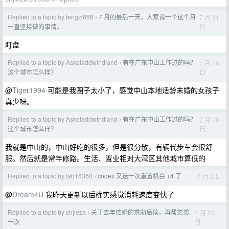
Replied to a topic by fengzi666
7 月的最后一天，大家说一个这个月
7 月 31
›
日
一直坚持做的事情。
盯盘
Replied to a topic by Askeladdwindland
有在广东中山工作过的吗？
7 月 28
›
日
这个城市怎么样？
@
Tiger1994
可能是我圈子太小了，感觉中山本地适龄未婚的女孩子
真少呀。
Replied to a topic by Askeladdwindland
有在广东中山工作过的吗？
7 月 28
›
日
这个城市怎么样？
我就是中山的，中山好吃的很多，但是很分散，有辆代步车会很舒
服。然后就是常年修路。生活、置业相对大湾区其他城市算低的
Replied to a topic by tab16360
codex 又送一次重置机会 +4 了
7 月 2 日
›
@
Dream4U
我昨天更新以后确实感觉消耗速度变快了
Replied to a topic by chjieza
关于去年结婚的求助后续，再帮弟弟
4 月 23
›
日
一次