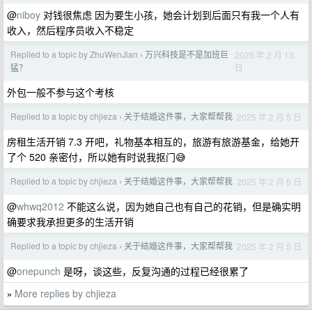
@
niboy
对钱很焦虑 因为要生小孩，她会计划到后面只有我一个人有
收入，然后程序员收入不稳定
Replied to a topic by ZhuWenJian
万兴科技是不是加班巨
2025 年 2 月 13
›
日
猛？
外包一般不参与这个考核
Replied to a topic by chjieza
关于结婚这件事，大家帮帮我
2025 年 2 月 5 日
›
房租生活开销 7.3 开吧，礼物基本相互的，旅游有旅游基金，给她开
了个 520 亲密付，所以她有时说我抠门😅
Replied to a topic by chjieza
关于结婚这件事，大家帮帮我
2025 年 2 月 5 日
›
@
whwq2012
不能这么说，因为她自己也有自己的花销，但是确实明
确要求我承担更多的生活开销
Replied to a topic by chjieza
关于结婚这件事，大家帮帮我
2025 年 2 月 5 日
›
@
onepunch
是呀，谈这些，反复沟通的过程已经很累了
More replies by chjieza
»