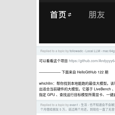
Replied to a topic by
followadc
Local LLM
mac 6
›
›
可以看看这个项目
https://github.com/Andyyyy6
—————— 下面来自 HelloGitHub 122 期
whichllm：帮你找到本地能跑的最佳大模型。该项目
出适合当前硬件的大模型。它基于 LiveBench 
指定 GPU 、查找运行目标模型所需显卡、一键启
Replied to a topic by
evan1
生活
也不知道会不会被
›
›
个月借给朋友 5 万，说过两个月还，到现在一直了无