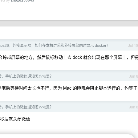
zh826256645
cos26，外接显示器，如何在本机屏幕和外接屏幕同时显示 docker？
Jul 1
不会跨越屏幕的地方，然后鼠标移动上去 dock 就会出现在那个屏幕上，但
屏后，手机上的微信通知怎么恢复？
Jun 
c 睡眠后等待时间太长也不行，因为 Mac 的睡眠会阻止脚本运行的，约等于
屏后，手机上的微信通知怎么恢复？
Jun 
多少秒后就关闭微信