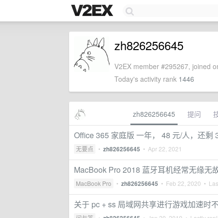
zh826256645
V2EX member #295267, joined on
Today's activity rank
1446
zh826256645
提问
Office 365 家庭版 一年， 48 元/人，还剩
无要点
•
zh826256645
•
Apr 22, 2021
MacBook Pro 2018 蓝牙耳机经常无缘
MacBook Pro
•
zh826256645
•
Feb 22, 2020
• Last
关于 pc + ss 局域网共享进行游戏加速时
问与答
•
•
Jan 20, 2019
• Lastly rep