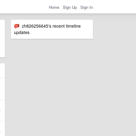
Home
Sign Up
Sign In
zh826256645's recent timeline
updates