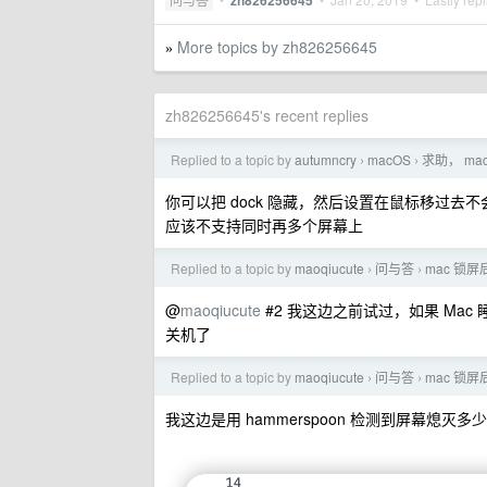
zh826256645
More topics by zh826256645
»
zh826256645's recent replies
Replied to a topic by
autumncry
macOS
求助， ma
›
›
你可以把 dock 隐藏，然后设置在鼠标移过去
应该不支持同时再多个屏幕上
Replied to a topic by
maoqiucute
问与答
mac 锁
›
›
@
maoqiucute
#2 我这边之前试过，如果 Ma
关机了
Replied to a topic by
maoqiucute
问与答
mac 锁
›
›
我这边是用 hammerspoon 检测到屏幕熄灭