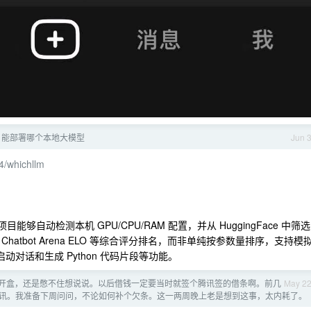
4g 能部署哪个本地大模型
Jun 
4/whichllm
能够自动检测本机 GPU/CPU/RAM 配置，并从 HuggingFace 中筛选
、Chatbot Arena ELO 等综合评分排名，而非单纯按参数量排序，支持模
动对话和生成 Python 代码片段等功能。
开盒，还是憋不住想说说。以后借钱一定要当时就签个腾讯签的借条啊。前几
May 2
音讯。我准备下周问问，不论如何补个欠条。这一两周晚上老是想到这事，太内耗了。