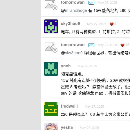
tomorrowan
May 27, 2025
OP
@
milanxiaoge
有 15w 能落地的 L
sky3hao9
1
May 27, 2025
电车, 只有两种类型: 1. 特斯拉, 2. 特
tomorrowan
16
May 27, 2025
OP
@
sky3hao9
睁眼看世界，输出情绪没
ynxh
May 27, 2025
领克靠谱点。
15w 纯电有点够不到好的，20w 就
星耀 8 考虑吗 ？ 静态体验无敌了，
suv 的话 哈佛骁龙 max ，机械
fredweili
May 27, 2025
z20 是领克么？ 08 车主认为这家公
yesha
May 27, 2025