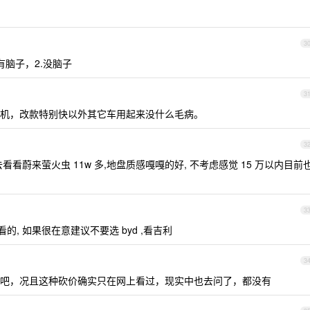
3
有脑子，2.没脑子
3
机，改款特别快以外其它车用起来没什么毛病。
3
看看蔚来萤火虫 11w 多,地盘质感嘎嘎的好, 不考虑感觉 15 万以内目前
3
, 如果很在意建议不要选 byd ,看吉利
3
啥的吧，况且这种砍价确实只在网上看过，现实中也去问了，都没有