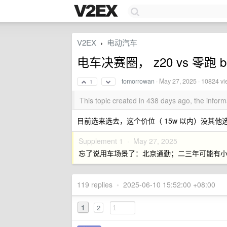
V2EX
电动汽车
›
电车决赛圈， z20 vs 零跑 b
tomorrowan
·
May 27, 2025
· 10824 vi
1
This topic created in 438 days ago, the info
目前选来选去，这个价位（ 15w 以内）没其他
Supplement 1 ·
May 27, 2025
忘了说用车场景了：北京通勤；二三年可能有
119 replies
•
2025-06-10 15:52:00 +08:00
1
2