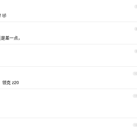
🤣
还是差一点，
1
克 z20
1
1