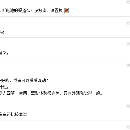
2
60 买断电池的渠道么？没报废、没置换
2
垃圾
2
意义。
2
很多好的，或者可以看看混动？
没开过。
素质和动力四驱，空间，驾驶体验都完美，只有外观我觉得一般。
2
司造车还比较靠谱
2