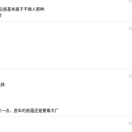
3
3.后座基本属于不做人那种.
T
3
3
选择
差一点，造车的底蕴还是要看大厂
3