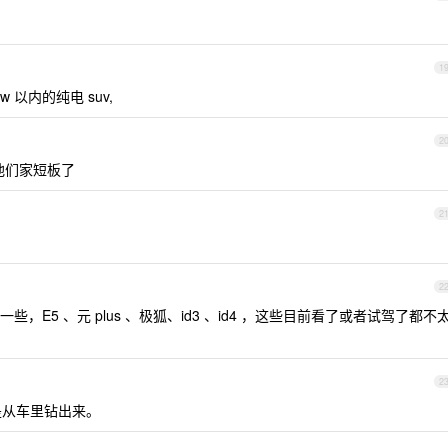
1
 以内的纯电 suv,
2
他们家短板了
2
2
E5 、元 plus 、极狐、id3 、id4 ，这些目前看了或者试驾了都不
2
是从车里钻出来。