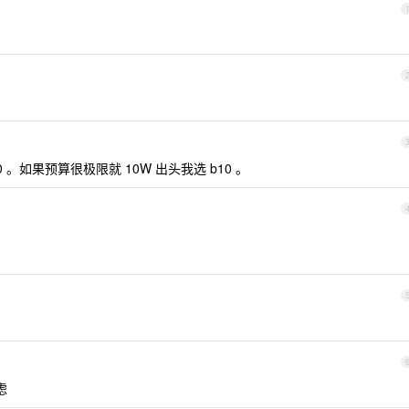
0 。如果预算很极限就 10W 出头我选 b10 。
虑