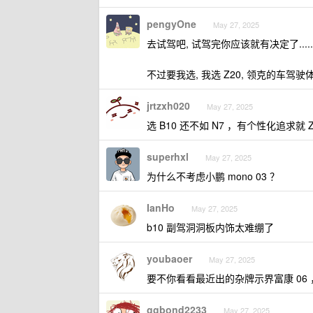
pengyOne
May 27, 2025
去试驾吧, 试驾完你应该就有决定了......
不过要我选, 我选 Z20, 领克的车驾驶
jrtzxh020
May 27, 2025
选 B10 还不如 N7 ，有个性化追求就 Z
superhxl
May 27, 2025
为什么不考虑小鹏 mono 03 ？
IanHo
May 27, 2025
b10 副驾洞洞板内饰太难绷了
youbaoer
May 27, 2025
要不你看看最近出的杂牌示界富康 06
ggbond2233
May 27, 2025