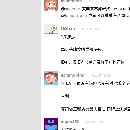
lesterchen
May 27, 2025
@
superhxl
家用真不能考虑 mona 0
@
tomorrowan
或者可以看看海豹 06G
HiShan
May 27, 2025
零跑吧。
z20 基础款哨兵都没有，
ID4 、汉 EV （最近降价了）也可以
azhangbing
May 27, 2025
汉 EV 一辆没有错但也没有对 很稳的
吉利
零跑做工和质感品质售后 口碑上还是
super452
May 27, 2025
方程豹钛 3 ？