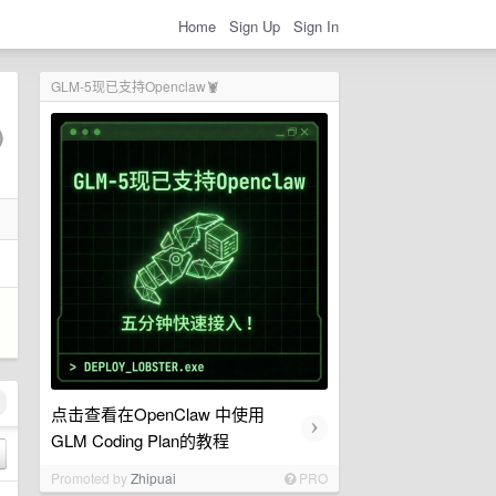
Home
Sign Up
Sign In
GLM-5现已支持Openclaw🦞
点击查看在OpenClaw 中使用
›
GLM Coding Plan的教程
Promoted by
Zhipuai
PRO