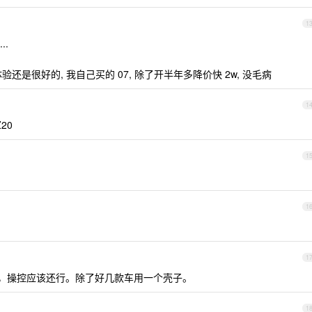
1
..
体验还是很好的, 我自己买的 07, 除了开半年多降价快 2w, 没毛病
1
20
1
1
1
 ，操控应该还行。除了好几款车用一个壳子。
1