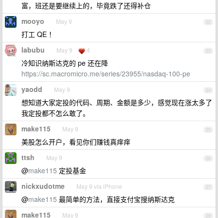
富，班还是要继续上的，毕竟跌了还得补仓
mooyo
May 9
22
打工 QE ！
labubu
May 9
4
23
冷知识纳斯达克的 pe 还在降
https://sc.macromicro.me/series/23955/nasdaq-100-pe
yaodd
May 9
24
想知道大家定投的代码、周期、金额是多少，感觉现在涨太多了
我定投都不怎么敢了。
make115
May 9
25
美股怎么开户，看见你们赚钱真痒痒
ttsh
May 9
26
@
make115
定投基金
nickxudotme
May 9 via iPhone
27
@
make115
最简单的方法，直接支付宝搜纳斯达克
make115
May 9
28