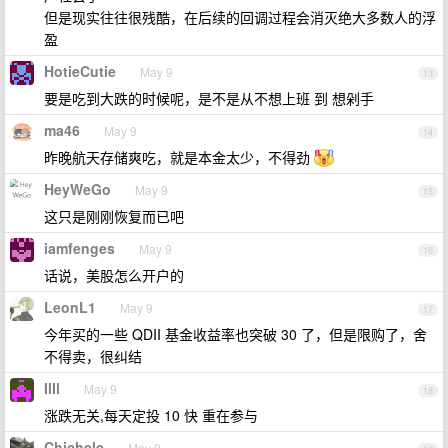
但是现实往往很残酷，在后续的回调过程会消灭绝大多数人的浮
盈
HotieCutie
May 9
13
要是吃到大跌的时候呢，是不是从不想上班 到 想剁手
ma46
May 9
14
昨晚航天存储爽吃，就是本金太少，不得劲
HeyWeGo
May 9
15
这只是刚刚恢复而已吧
iamfenges
May 9
16
话说，美股怎么开户的
LeonL1
May 9
17
今年买的一些 QDII 基金收益率也突破 30 了，但是限购了，舍
不得卖，很纠结
IlIl
May 9
18
涨跌无关,每天定投 10 快 重在参与
Chichele
May 9