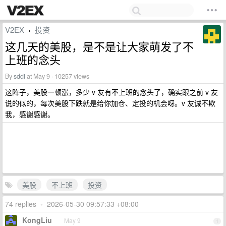
V2EX
投资
›
这几天的美股，是不是让大家萌发了不
上班的念头
By
sddi
at May 9 · 10257 views
这阵子，美股一顿涨，多少 v 友有不上班的念头了，确实跟之前 v 友
说的似的，每次美股下跌就是给你加仓、定投的机会呀。v 友诚不欺
我，感谢感谢。
美股
不上班
投资
74 replies
•
2026-05-30 09:57:33 +08:00
KongLiu
May 9
1