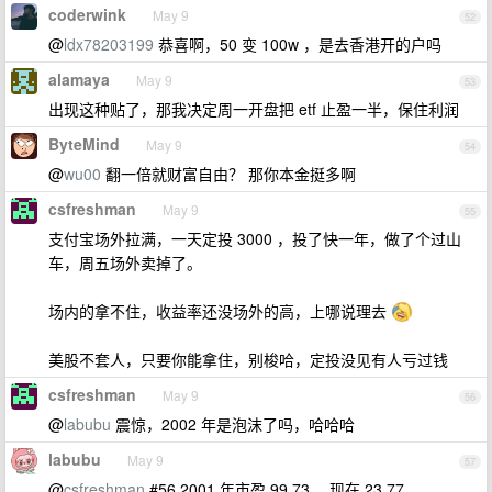
coderwink
May 9
52
@
ldx78203199
恭喜啊，50 变 100w ，是去香港开的户吗
alamaya
May 9
53
出现这种贴了，那我决定周一开盘把 etf 止盈一半，保住利润
ByteMind
May 9
54
@
wu00
翻一倍就财富自由？ 那你本金挺多啊
csfreshman
May 9
55
支付宝场外拉满，一天定投 3000 ，投了快一年，做了个过山
车，周五场外卖掉了。
场内的拿不住，收益率还没场外的高，上哪说理去
美股不套人，只要你能拿住，别梭哈，定投没见有人亏过钱
csfreshman
May 9
56
@
labubu
震惊，2002 年是泡沫了吗，哈哈哈
labubu
May 9
57
@
csfreshman
#56 2001 年市盈 99.73 ，现在 23.77