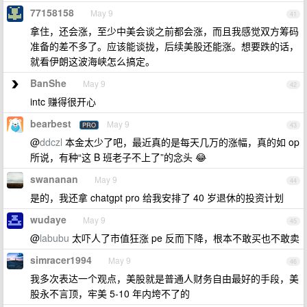
77158158
May 9
41
拿住，还会涨，至少中美会谈之前都会涨，而且我感觉双方筹码
准备的差不多了。应该能谈拢，后续美股还能涨。想要跌的话，
就看伊朗这波海峡怎么搞定。
BanShe
May 9
42
intc 赚得很开心
bearbest
May 9
PRO
43
@
ddczl
本金太少了吧，最近真的是每天几万的涨幅，真的如 op
所说，有种“这 B 班老子不上了”的念头 😂
swananan
May 9
44
是的，我还拿 chatgpt pro 给我安排了 40 岁退休的投资计划
wudaye
May 9
45
@
labubu
太吓人了市值狂涨 pe 反而下降，根本不敢买也不敢卖
simracer1994
May 9
46
我多次表达一个观点，美股就是普通人财务自由最好的手段，美
股永不言顶，牢美 5-10 年内垮不了的