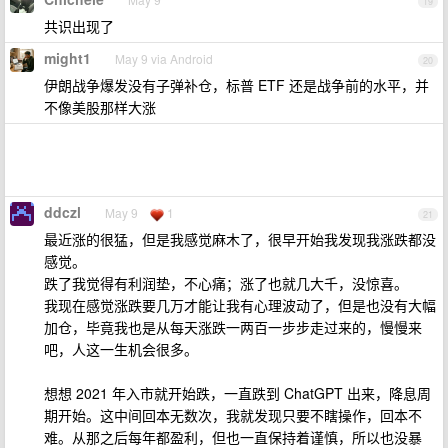
19
共识出现了
might1
May 9 via Android
20
伊朗战争爆发没有子弹补仓，标普 ETF 还是战争前的水平，并
不像美股那样大涨
ddczl
May 9
1
21
最近涨的很猛，但是我感觉麻木了，很早开始我发现我涨跌都没
感觉。
跌了我觉得有利润垫，不心痛；涨了也就几大千，没惊喜。
我现在感觉涨跌要几万才能让我有心理波动了，但是也没有大幅
加仓，毕竟我也是从每天涨跌一两百一步步走过来的，慢慢来
吧，人这一生机会很多。
想想 2021 年入市就开始跌，一直跌到 ChatGPT 出来，降息周
期开始。这中间回本无数次，我就发现只要不瞎操作，回本不
难。从那之后每年都盈利，但也一直保持着谨慎，所以也没暴