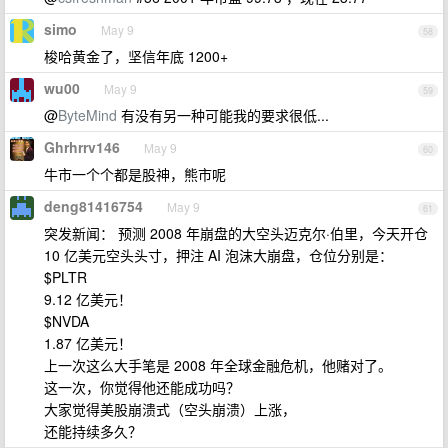
simo
May 9
58
梭哈黄金了，坚信年底 1200+
wu00
May 9
59
@
ByteMind
有没有另一种可能我的要求很低...
Ghrhrrv146
May 9
60
牛市一个个都是股神，熊市呢
deng81416754
May 9
61
突发新闻： 预测 2008 年崩盘的大空头迈克尔·伯里，今天开仓
10 亿美元空头头寸，押注 AI 泡沫大崩盘，仓位分别是：
$PLTR
9.12 亿美元！
$NVDA
1.87 亿美元！
上一次这么大手笔是 2008 年全球金融危机，他赌对了。
这一次，你觉得他还能成功吗？
大家觉得美股崩溃式（空头崩溃）上涨，
还能持续多久？