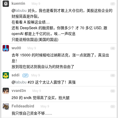
kuentin
May 9
47
@
labubu
对头，我也是看到才敢上大仓位的，美股这些企业的
财报简直是炸裂。
在看看 A 股嘛这业绩....
还有 DeepSeek 的融资额，你猜多少？才 70 多亿 USD, 跟
openAI 都是上千亿的比，唉...一声叹息
只能说相信国运(美国的国运)
wu00
May 9
48
去年 15000 的时候梭哈过纳斯达克，涨一点就跑了，真没出
息！
放到现在就达到我自认为的财务自由了
sddi
May 9
OP
49
@
labubu
#23 这个太让人震惊了！真强
vvard3n
May 9
50
250 的 sndk 觉得高了没买，拍大腿
Felldeadbird
May 9
51
我只恨自己资金不够……