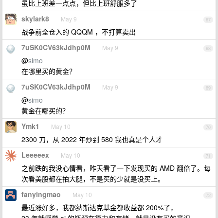
虽比上班差一点点，但比上班舒服多了
skylark8
May 9
67
战争前全仓入的 QQQM ，不打算卖出
7uSK0CV63kJdhp0M
May 9
68
@
simo
在哪里买的黄金？
7uSK0CV63kJdhp0M
May 9
69
@
simo
黄金在哪买的？
Ymk1
May 10
70
2300 刀，从 2022 年炒到 580 我也真是个人才
Leeeeex
May 10
71
之前跌的我没心情看，昨天看了一下发现买的 AMD 翻倍了。每
次看美股都在拍大腿，不是买的少就是没买上。
fanyingmao
May 10
72
最近涨好多，我都纳斯达克基金都收益都 200%了，