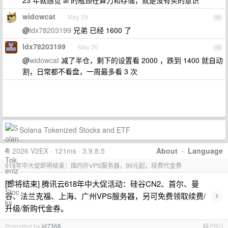
23 年就感觉 ai 的瓶颈在算力和存储，就是没有买的意识
widowcat
May 29
73
@
ldx78203199
兄弟 已经 1600 了
ldx78203199
May 30
74
@
widowcat
减了半仓，剩下的设置看 2000 ，跌到 1400 就自动
割，日常都不看盘，一周最多看 3 次
Solana Tokenized Stocks and ETF
© 2026 V2EX · 121ms · 3.9.8.5
About
·
Language
618年中大促即将结束：国内外VPS服务器，99元起，续费代金券
[即将结束] 腾讯云618年中大促活动：硅谷CN2、首尔、曼
›
谷、法兰克福、上海、广州VPS服务器，另可免费领取续费/
升级/新购代金券。
Promoted by
id7368
PRO