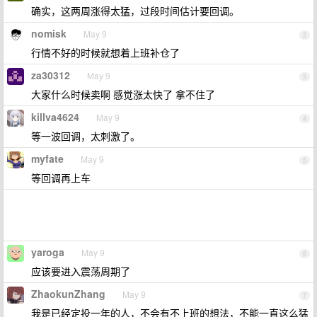
确实，这两周涨得太猛，过段时间估计要回调。
nomisk
May 9
2
行情不好的时候就想着上班补仓了
za30312
May 9
3
大家什么时候卖啊 感觉涨太快了 拿不住了
killva4624
May 9
4
等一波回调，太刺激了。
myfate
May 9
5
等回调再上车
yaroga
May 9
6
应该要进入震荡周期了
ZhaokunZhang
May 9
7
我是已经定投一年的人，不会有不上班的想法，不能一直这么猛