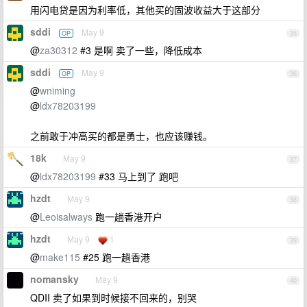
用闪电贷是因为利率低，其他买的固波收益大于这部分
sddi
May 9
OP
35
@
za30312
#3 是啊 卖了一些，降低成本
sddi
May 9
OP
36
@
wniming
@
ldx78203199
之前敢于冲高买的都是勇士，也应该赚钱。
18k
May 9
37
@
ldx78203199
#33 马上到了 跑吧
hzdt
May 9
38
@
Leoisalways
跑一趟香港开户
hzdt
May 9
1
39
@
make115
#25 跑一趟香港
nomansky
May 9
40
QDII 卖了如果到时候接不回来的，别哭