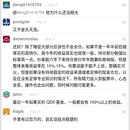
deng81416754
May 9
62
@
deng81416754
他为什么还没赔光
prosgtsr
May 9
63
又不是天天涨。
demetricelau
May 9
64
还好？除了赌徒大部分应该也不会全仓。如果不是一年半前捡烟
蒂买的英特尔，我今年的收益其实也就很一般，持仓部分勉强比
标普高一点。炒美股六年下来持仓部分年年跑赢标普纳指，但是
整体来看收益率在 10%-15%。你要说能不能不上班，那确实可
以，但是如果没有持续稳定的收益来源或者足够的现金仓位，以
及在没有足够专业知识的情况下，所有精力投入到股票中，心态
会变，操作也会出问题，到时候问题可能更多。
jaleo
May 9
65
最近一年如果买的 QDII 基金，一般都会有 100%以上的收益。
hiapk
May 9
66
手里有过百万的，说实话投点稳健的