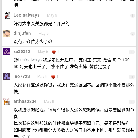
吧。
Leoisalways
May 9
8
好奇大家买美股都是咋开户的
dinjufen
May 9
9
没有，仓位太少了😅
za30312
May 9
1
10
@
Leoisalways
我是定投开超市， 支付宝 京东 微信 每个 100
50 每天也上千了。 拿不住了 准备卖掉+暂停定投了
leo7723
May 9
1
11
大家都在靠这波挣钱，我还在靠这波回本。回调能不能不要那么
快。
arthas2234
May 9
12
以我浅薄的经验，每每有很多人这么想的时候，就是要回调的节
奏
每次我有这种想法的时候都拿块镜子照照自己，是不是那块料
如果股市上涨都能让大多数人财富自由不用上班，那早就实现共
产社会了