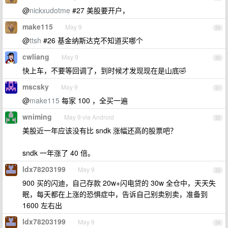
@
nickxudotme
#27 美股要开户，
make115
May 9
29
@
ttsh
#26 基金纳斯达克不知道买哪个
cwliang
May 9
30
快上车，不要等回调了，到时候才发现现在是山底🤣
mscsky
May 9
31
@
make115
每家 100 ，全买一遍
wniming
May 9 via Android
32
美股近一年应该没有比 sndk 涨幅还高的股票吧？
sndk 一年涨了 40 倍。
ldx78203199
May 9
33
900 买的闪迪，自己存款 20w+闪电贷的 30w 全仓中，天天失
眠，每天都在上涨的恐惧症中，告诉自己别卖别卖，准备到
1600 左右出
ldx78203199
May 9
34