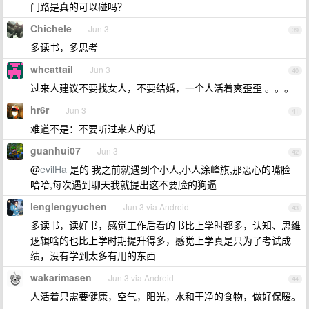
门路是真的可以碰吗？
Chichele
Jun 3
39
多读书，多思考
whcattail
Jun 3
40
过来人建议不要找女人，不要结婚，一个人活着爽歪歪 。。。
hr6r
Jun 3
41
难道不是：不要听过来人的话
guanhui07
Jun 3
42
@
evilHa
是的 我之前就遇到个小人,小人涂峰旗,那恶心的嘴脸
哈哈,每次遇到聊天我就提出这不要脸的狗逼
lenglengyuchen
Jun 3 via Android
43
多读书，读好书，感觉工作后看的书比上学时都多，认知、思维
逻辑啥的也比上学时期提升得多，感觉上学真是只为了考试成
绩，没有学到太多有用的东西
wakarimasen
Jun 3 via Android
44
人活着只需要健康，空气，阳光，水和干净的食物，做好保暖。