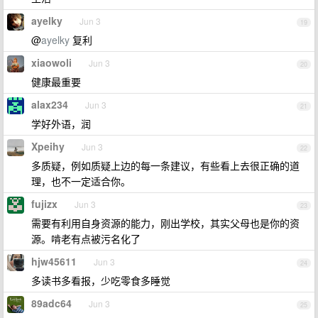
ayelky
Jun 3
19
@
ayelky
复利
xiaowoli
Jun 3
20
健康最重要
alax234
Jun 3
21
学好外语，润
Xpeihy
Jun 3
22
多质疑，例如质疑上边的每一条建议，有些看上去很正确的道
理，也不一定适合你。
fujizx
Jun 3
23
需要有利用自身资源的能力，刚出学校，其实父母也是你的资
源。啃老有点被污名化了
hjw45611
Jun 3
24
多读书多看报，少吃零食多睡觉
89adc64
Jun 3
25