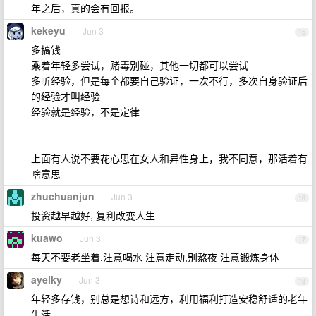
年之后，真的会有回报。
kekeyu
Jun 3
15
多搞钱
乘着年轻多尝试，赌毒别碰，其他一切都可以尝试
多听经验，但是每个都要自己验证，一次不行，多次自身验证后
的经验才叫经验
经验就是经验，不是定律
上面有人说不要花心思在女人和异性身上，我不同意，那活着有
啥意思
zhuchuanjun
Jun 3
16
投资越早越好, 复利改变人生
kuawo
Jun 3
17
每天不要老坐着,注意喝水 注意走动,别熬夜 注意锻炼身体
ayelky
Jun 3
18
年轻多存钱，别总是想诗和远方，利用福利打造安稳舒适的老年
生活