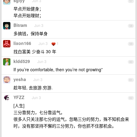
sgiyy
Jun 3
57
早点开始健身；
早点开始理财；
Bitram
Jun 3
58
多搞钱，保持单身
lixon166
Jun 3
1
59
找白富美 少奋斗 30 年
kldd529
Jun 3
60
If you’re comfortable, then you’re not growing”
yesha
Jun 3
61
趁年轻, 去旅游.穷游.
YFZZ
Jun 3
62
[人生]
三分靠努力，七分靠运气。
很多人只关注那七分的运气，忽略三分的努力，殊不知机会来
时，没有那坚持不懈的三分努力，你也抓不住那机会。