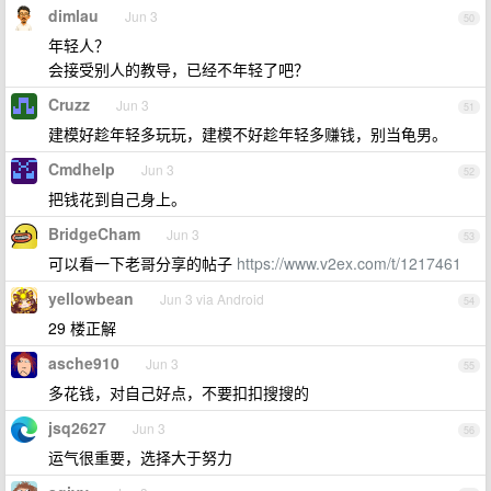
dimlau
Jun 3
50
年轻人？
会接受别人的教导，已经不年轻了吧？
Cruzz
Jun 3
51
建模好趁年轻多玩玩，建模不好趁年轻多赚钱，别当龟男。
Cmdhelp
Jun 3
52
把钱花到自己身上。
BridgeCham
Jun 3
53
可以看一下老哥分享的帖子
https://www.v2ex.com/t/1217461
yellowbean
Jun 3 via Android
54
29 楼正解
asche910
Jun 3
55
多花钱，对自己好点，不要扣扣搜搜的
jsq2627
Jun 3
56
运气很重要，选择大于努力