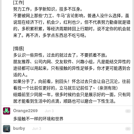
[工作]
努力工作，多学新知识，技多不压身。
不要被网上那些“力工、牛马”言论影响，普通人没什么选择，虽
说现在经济下行，机会少，红利也少，但不代表努力勤奋就是错
的，多积累积累，等经济周期转回上行期时，说不定你的机会就
来了。再不济，多学点东西总不吃亏呀。
[情感]
多认识一些异性，过去的就过去了，不要抓着不放。
朋友推荐、公司内网、交友软件、兴趣小组，凡是能结交异性的
途径都可以用起来，只有接触的异性足够多，你才更可能遇到合
适的人。
如果分手了，向前看，别回头！怀念过去只会让自己沉沦，往前
看找一个比前任更好的，立马就忘记前任了~（亲测有效）
结婚前至少同居一年，很多时候约会只是展示好的一面，只有同
居才能看到生活中的点滴，顺路也可以磨合一下性生活。
Orange2269
Jun 3
63
多接触不一样的环境和世界
burby
Jun 3
64