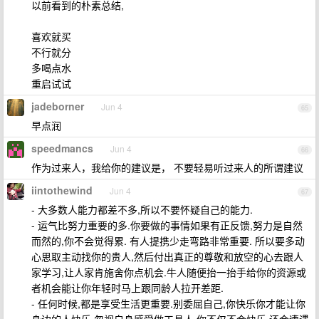
以前看到的朴素总结,
喜欢就买
不行就分
多喝点水
重启试试
jadeborner
Jun 4
65
早点润
speedmancs
Jun 4
66
作为过来人，我给你的建议是， 不要轻易听过来人的所谓建议
iintothewind
Jun 4
67
- 大多数人能力都差不多,所以不要怀疑自己的能力.
- 运气比努力重要的多.你要做的事情如果有正反馈,努力是自然
而然的,你不会觉得累. 有人提携少走弯路非常重要. 所以要多动
心思取主动找你的贵人,然后付出真正的尊敬和放空的心去跟人
家学习,让人家肯施舍你点机会.牛人随便抬一抬手给你的资源或
者机会能让你年轻时马上跟同龄人拉开差距.
- 任何时候,都是享受生活更重要.别委屈自己,你快乐你才能让你