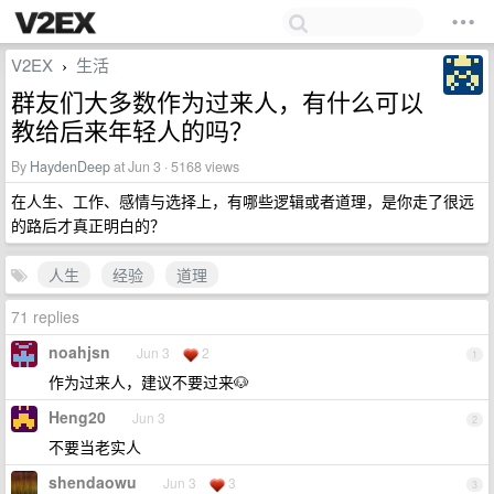
V2EX
生活
›
群友们大多数作为过来人，有什么可以
教给后来年轻人的吗？
By
HaydenDeep
at Jun 3 · 5168 views
在人生、工作、感情与选择上，有哪些逻辑或者道理，是你走了很远
的路后才真正明白的？
人生
经验
道理
71 replies
noahjsn
Jun 3
2
1
作为过来人，建议不要过来🐶
Heng20
Jun 3
2
不要当老实人
shendaowu
Jun 3
3
3