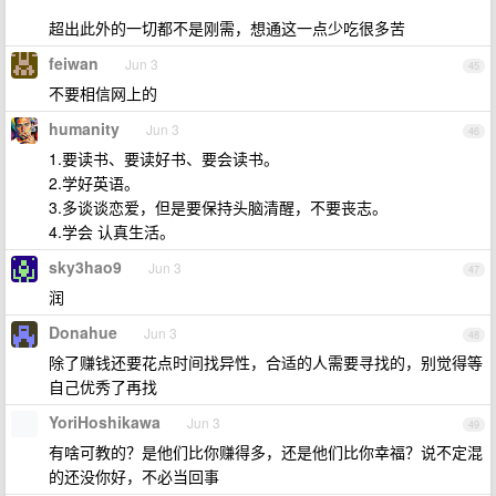
超出此外的一切都不是刚需，想通这一点少吃很多苦
feiwan
Jun 3
45
不要相信网上的
humanity
Jun 3
46
1.要读书、要读好书、要会读书。
2.学好英语。
3.多谈谈恋爱，但是要保持头脑清醒，不要丧志。
4.学会 认真生活。
sky3hao9
Jun 3
47
润
Donahue
Jun 3
48
除了赚钱还要花点时间找异性，合适的人需要寻找的，别觉得等
自己优秀了再找
YoriHoshikawa
Jun 3
49
有啥可教的？是他们比你赚得多，还是他们比你幸福？说不定混
的还没你好，不必当回事