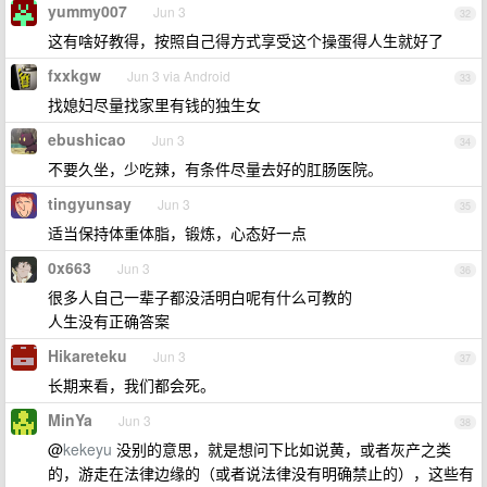
yummy007
Jun 3
32
这有啥好教得，按照自己得方式享受这个操蛋得人生就好了
fxxkgw
Jun 3 via Android
33
找媳妇尽量找家里有钱的独生女
ebushicao
Jun 3
34
不要久坐，少吃辣，有条件尽量去好的肛肠医院。
tingyunsay
Jun 3
35
适当保持体重体脂，锻炼，心态好一点
0x663
Jun 3
36
很多人自己一辈子都没活明白呢有什么可教的
人生没有正确答案
Hikareteku
Jun 3
37
长期来看，我们都会死。
MinYa
Jun 3
38
@
kekeyu
没别的意思，就是想问下比如说黄，或者灰产之类
的，游走在法律边缘的（或者说法律没有明确禁止的），这些有