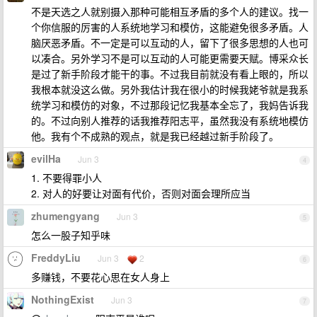
不是天选之人就别摄入那种可能相互矛盾的多个人的建议。找一
个你信服的厉害的人系统地学习和模仿，这能避免很多矛盾。人
脑厌恶矛盾。不一定是可以互动的人，留下了很多思想的人也可
以凑合。另外学习不是可以互动的人可能更需要天赋。博采众长
是过了新手阶段才能干的事。不过我目前就没有看上眼的，所以
我根本就没这么做。另外我估计我在很小的时候我姥爷就是我系
统学习和模仿的对象，不过那段记忆我基本全忘了，我妈告诉我
的。不过向别人推荐的话我推荐阳志平，虽然我没有系统地模仿
他。我有个不成熟的观点，就是我已经越过新手阶段了。
evilHa
Jun 3
4
1. 不要得罪小人
2. 对人的好要让对面有代价，否则对面会理所应当
zhumengyang
Jun 3
5
怎么一股子知乎味
FreddyLiu
Jun 3
2
6
多赚钱，不要花心思在女人身上
NothingExist
Jun 3
7