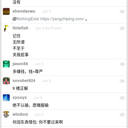
没有
shendaowu
Jun 3
26
@
NothingExist
https://yangzhiping.com/
。
littiefish
Jun 3 via iPhone
27
记住
无所谓
不至于
关我屁事
jason56
Jun 3
28
多赚钱，钱=尊严
xovobet924
Jun 3
29
9 楼正解
xyooyx
Jun 3
30
绝不认输，愿赌服输
windorz
Jun 3
31
何润东表情包: 你不要过来啊