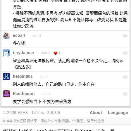
身边的人快乐.忽视自身感受做工具人,你不仅不会快乐,还会遭遇
背叛.
- 接触不同信息源,多思考,努力提高认知. 清醒而痛苦的活着,比愚
蠢而混沌的过活要强的多. 高认知不能让你马上改变现状,但是能
让你少踩坑.
ecoart
Jun 4
68
多存钱
tinydancer
Jun 4
1
69
智慧和真理无法被传递，该走的弯路一点也不会少走，请阅读
《悉达多》
heroin80s
Jun 4
70
别人的嘴随他去，自己的路自己走，你本自在
Pantheoon
Jun 4
71
要学会感知当下 不要为未来焦虑
© 2026 V2EX · 141ms · 3.9.8.5
About
·
Language
618年中大促即将结束：国内外VPS服务器，99元起，续费代金券