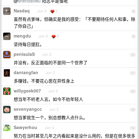
@
shendaowu
阳志平是谁呢
Nasdaq
Jun 3
2
8
虽然有点爹味，但确实是我的感受：「不要期待任何人和事，除
了你自己」
mengdu
Jun 3
5
9
坚持每日提肛。
penisulaS
Jun 3
10
并没有，反正面临的不是同一个世界了
dantangfan
Jun 3
11
多赚钱，不要花心思在异性身上
willygeek007
Jun 3
12
想当年不听老人言。如今不劝年轻人
sevenyangcc
Jun 3
13
想当爹就生一个，别总想教人点什么。
Sawyerhou
Jun 3
14
努力在当时甚至几年之内看起来是没什么用的，但是在很多很多