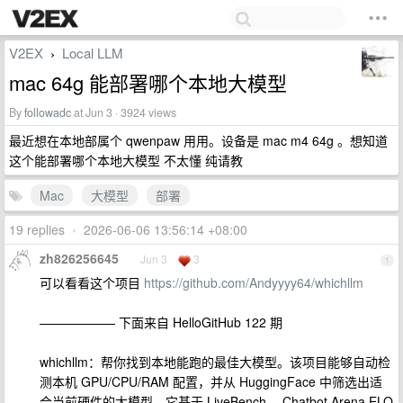
V2EX
Local LLM
›
mac 64g 能部署哪个本地大模型
By
followadc
at Jun 3 · 3924 views
最近想在本地部属个 qwenpaw 用用。设备是 mac m4 64g 。想知道
这个能部署哪个本地大模型 不太懂 纯请教
Mac
大模型
部署
19 replies
•
2026-06-06 13:56:14 +08:00
zh826256645
Jun 3
3
1
可以看看这个项目
https://github.com/Andyyyy64/whichllm
—————— 下面来自 HelloGitHub 122 期
whichllm：帮你找到本地能跑的最佳大模型。该项目能够自动检
测本机 GPU/CPU/RAM 配置，并从 HuggingFace 中筛选出适
合当前硬件的大模型。它基于 LiveBench 、Chatbot Arena ELO