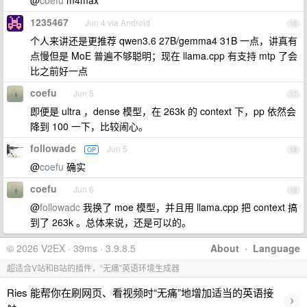
@
coefu
m4max
1235467
Jun 4 via Android
16
个人来讲还是更推荐 qwen3.6 27B/gemma4 31B 一点，讲真有
点慢但是 MoE 普遍不够聪明；现在 llama.cpp 有支持 mtp 了会
比之前好一点
coefu
Jun 5
17
即便是 ultra ，dense 模型，在 263k 的 context 下，pp 依然会
降到 100 一下，比较闹心。
followadc
Jun 5
OP
18
@
coefu
确实
coefu
Jun 6
19
@
followadc
我换了 moe 模型，并且用 llama.cpp 把 context 搞
到了 263k 。总体来说，还是可以的。
© 2026 V2EX · 39ms · 3.9.8.5
About
·
Language
超适合V站和B站的插件，“无痛”英语环境生成器
Ries 能帮你在刷网页、看视频时“无痛”地增加适当的英语接
›