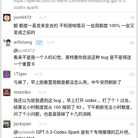
https://openai.com/zh-Hans-CN/index/introducing-gpt-5-3-
codex-spark/
yun6472
Jul 8
9
额 额度一直变来变去的 不知道啥情况 一会周额度 100% 一会又
变成之前的
willxiang
Jul 8
OP
10
@
yun6472
看来不是我一个人的幻觉，奥特曼你就说这种 bug 是不是得送
一个重置卡
1Tiger
Jul 8
11
亏麻了，早上刚重置周额度都没怎么用，中午突然刷新了
retaniko
Jul 8
12
我还以为就我遇到这 bug ，早上打开 codex ，打了个 1 过去，
结果五小时额度就从 100 掉到了 83 。下午刷新完五小时额度，
问了个小问题，也是直接掉了十几的消耗
jackqian
Jul 8
13
@
bytewalk
GPT-5.3-Codex-Spark 是有个专用推理的芯片吧，