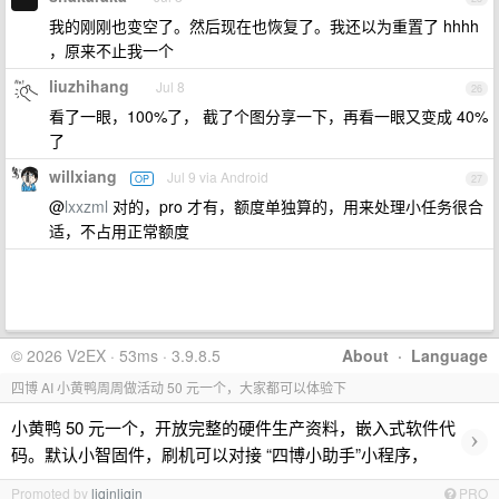
我的刚刚也变空了。然后现在也恢复了。我还以为重置了 hhhh
，原来不止我一个
liuzhihang
Jul 8
26
看了一眼，100%了， 截了个图分享一下，再看一眼又变成 40%
了
willxiang
Jul 9 via Android
OP
27
@
lxxzml
对的，pro 才有，额度单独算的，用来处理小任务很合
适，不占用正常额度
© 2026 V2EX · 53ms · 3.9.8.5
About
·
Language
四博 AI 小黄鸭周周做活动 50 元一个，大家都可以体验下
小黄鸭 50 元一个，开放完整的硬件生产资料，嵌入式软件代
›
码。默认小智固件，刷机可以对接 “四博小助手”小程序，
Promoted by
liqinliqin
PRO