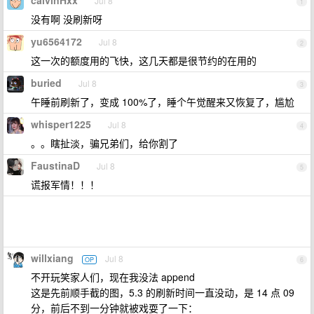
calvinHxx
Jul 8
1
没有啊 没刷新呀
yu6564172
Jul 8
2
这一次的额度用的飞快，这几天都是很节约的在用的
buried
Jul 8
3
午睡前刷新了，变成 100%了，睡个午觉醒来又恢复了，尴尬
whisper1225
Jul 8
4
。。瞎扯淡，骗兄弟们，给你割了
FaustinaD
Jul 8
5
谎报军情！！！
willxiang
Jul 8
OP
6
不开玩笑家人们，现在我没法 append
这是先前顺手截的图，5.3 的刷新时间一直没动，是 14 点 09
分，前后不到一分钟就被戏耍了一下：