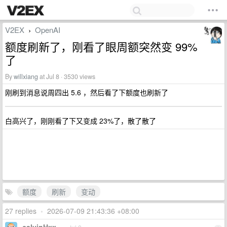
V2EX
OpenAI
›
额度刷新了，刚看了眼周额突然变 99%
了
By
willxiang
at Jul 8 · 3530 views
刚刷到消息说周四出 5.6 ，然后看了下额度也刷新了
白高兴了，刚刚看了下又变成 23%了，散了散了
额度
刷新
变动
27 replies
•
2026-07-09 21:43:36 +08:00