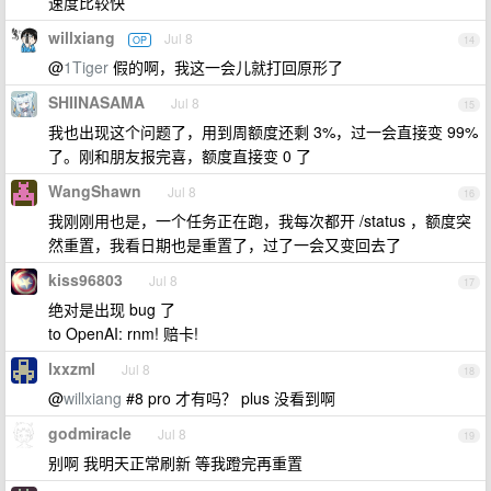
速度比较快
willxiang
Jul 8
OP
14
@
1Tiger
假的啊，我这一会儿就打回原形了
SHIINASAMA
Jul 8
15
我也出现这个问题了，用到周额度还剩 3%，过一会直接变 99%
了。刚和朋友报完喜，额度直接变 0 了
WangShawn
Jul 8
16
我刚刚用也是，一个任务正在跑，我每次都开 /status ，额度突
然重置，我看日期也是重置了，过了一会又变回去了
kiss96803
Jul 8
17
绝对是出现 bug 了
to OpenAI: rnm! 赔卡!
lxxzml
Jul 8
18
@
willxiang
#8 pro 才有吗？ plus 没看到啊
godmiracle
Jul 8
19
别啊 我明天正常刷新 等我蹬完再重置