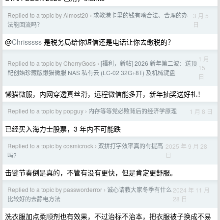
Replied to a topic by Almost20
求教港卡里的钱有啥合法、合理的办
3 月 5
›
日
法能回流吗？
@
Chrisssss
是税务局给你短信还是电话让你去缴税的？
1 月
Replied to a topic by CherryGods
[福利，新帖] 2026 新年第二波：送顶
›
15
配创始珍藏版懒猫微服 NAS 私有云 (LC-02 32G+8T) 及机械键盘
日
懒猫微服，内网穿透真丝滑，远程微信能多开，新年抽奖送好礼！
Replied to a topic by popguy
内存等等党必败背后的经济学原理
1 月 8 日
›
已经买入海力士股票，3 年内不可能跌
Replied to a topic by cosmicrock
双拼打字效率真的有提高
2025 年 9 月 28
›
日
吗?
击键节奏倒是真的，不管有没有更快，但是肯定更舒服。
Replied to a topic by passworderror
诚心请教大家冬季有什么
2024 年 11 月
›
28 日
比较好的去静电方法
洗衣服加点柔顺剂也有效果，不过治标不治本，把衣服被子换成不易