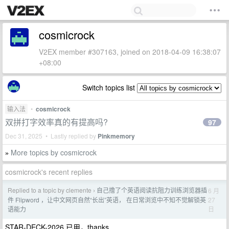
cosmicrock
V2EX member #307163, joined on 2018-04-09 16:38:07
+08:00
Switch topics list
输入法
•
cosmicrock
双拼打字效率真的有提高吗?
97
Dec 31, 2025 • Lastly replied by
Pinkmemory
More topics by cosmicrock
»
cosmicrock's recent replies
Replied to a topic by clemente
自己撸了个英语阅读抗阻力训练浏览器插
6 月
›
27
件 Flipword ，让中文网页自然“长出”英语， 在日常浏览中不知不觉解锁英
日
语能力
STAR-DECK-2026 已用，thanks