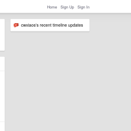
Home
Sign Up
Sign In
cwxiaos's recent timeline updates