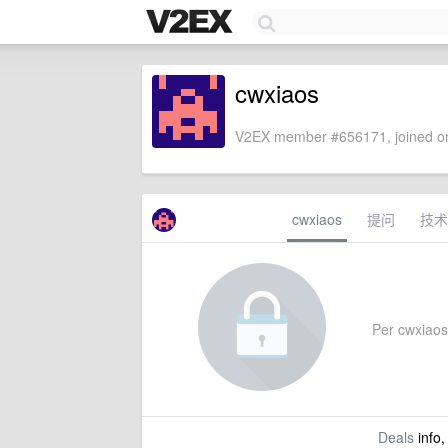
cwxiaos
V2EX member #656171, joined on
cwxiaos
提问
技术
Per cwxiaos'
Deals
info,