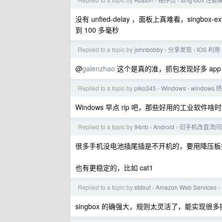
›
›
没有 unfied-delay ，面板上真难看，singbox-
到 100 多毫秒
Replied to a topic by
johnbobby
分享发现
IOS 利
›
›
@
galenzhao
这个是真的准，抓包发现好多 app
Replied to a topic by
plko345
Windows
windows
›
›
Windows 早点 rip 吧，那些好用的工业软件啥
Replied to a topic by
94nb
Android
旧手机改直流问
›
›
很多手机没电池插尾插是不开机的，要用降压板
也有更稳定的，比如 cat1
Replied to a topic by
stdout
Amazon Web Services
›
›
singbox 的确强大，规则太灵活了，能实现很多