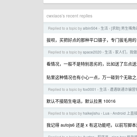
cwxiaos's recent replies
Replied to a topic by
albin504
生活
[求助] 男生
›
›
拔呗，买把好点的那种平口镊子，专门拔毛用的，1
Replied to a topic by
space2020
生活
家人们，我做
›
›
看情况，一般不是特别恶劣的，比如送了忘点送
贴里这种情况也有小心一点，万一碰到个无敌之
Replied to a topic by
fox0001
生活
遭遇联通诈骗营
›
›
默认不接陌生电话，默认拉黑 10016
Replied to a topic by
haikejishu
Lua
Android 上直
›
›
我记得 autojs6 还是 x 有这功能吧，以前写脚本还用过
Replied to a topic by
Auston
程序员
sing-box