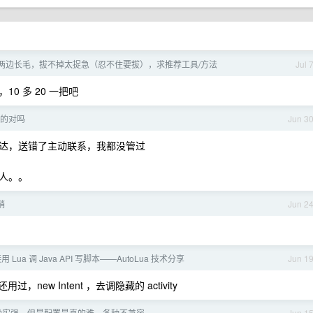
嘴角两边长毛，拔不掉太捉急（忍不住要拔），求推荐工具/方法
Jul 
0 多 20 一把吧
的对吗
Jun 3
达，送错了主动联系，我都没管过
人。。
销
Jun 2
接用 Lua 调 Java API 写脚本——AutoLua 技术分享
Jun 1
，new Intent ，去调隐藏的 activity
 性能确实强，但是配置是真的难，各种不兼容
Jun 1