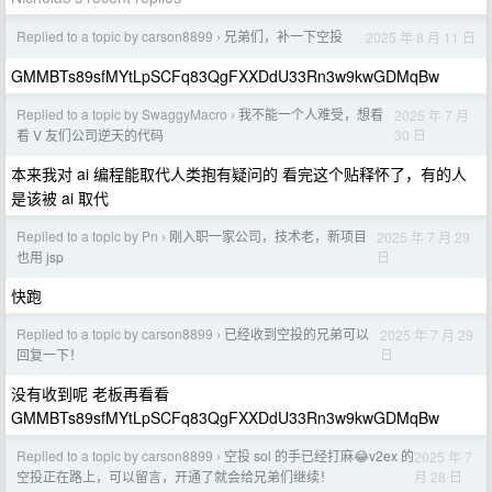
Replied to a topic by carson8899
兄弟们，补一下空投
2025 年 8 月 11 日
›
GMMBTs89sfMYtLpSCFq83QgFXXDdU33Rn3w9kwGDMqBw
Replied to a topic by SwaggyMacro
我不能一个人难受，想看
2025 年 7 月
›
30 日
看 V 友们公司逆天的代码
本来我对 ai 编程能取代人类抱有疑问的 看完这个贴释怀了，有的人
是该被 ai 取代
Replied to a topic by Pn
刚入职一家公司，技术老，新项目
2025 年 7 月 29
›
日
也用 jsp
快跑
Replied to a topic by carson8899
已经收到空投的兄弟可以
2025 年 7 月 29
›
日
回复一下！
没有收到呢 老板再看看
GMMBTs89sfMYtLpSCFq83QgFXXDdU33Rn3w9kwGDMqBw
Replied to a topic by carson8899
空投 sol 的手已经打麻😂v2ex 的
2025 年 7
›
月 28 日
空投正在路上，可以留言，开通了就会给兄弟们继续！