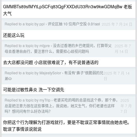
GMMBTs89sfMYtLpSCFq83QgFXXDdU33Rn3w9kwGDMqBw 老板
大气
Replied to a topic by ppl
评论区抽 10 位用户空投 0.01sol
2025 年 7 月 24 日
›
还能这么玩
Replied to a topic by mljpre
没去过香港的乡巴佬提问，打算带父
2025 年 7
›
月 14 日
母去香港自由行，要注意什么，需要担心歧视问题吗
去大店都没问题 小店就很难说了，有不说普通话的
Replied to a topic by MajestySolor
有没有“鼻子”很脆弱的兄
2025 年 7 月 14
›
日
弟🐶
可能是过敏性鼻炎 洗一下空调先
Replied to a topic by myTrip
老婆买吃的喝的总是找这个券，那个券，
2025
›
年 7 月
总是把注意力放在这些事情上，我说她，她又生气，你们老婆也这样
7 日
吗？想问问有什么好办法吗？
你把这个行为理解为打游戏就行，要是不耽误正常事情就由她去吧。
耽误了事情该说就说