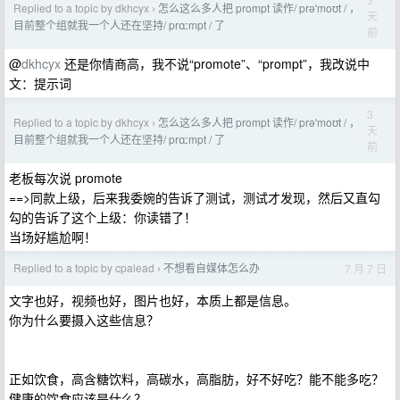
Replied to a topic by dkhcyx
怎么这么多人把 prompt 读作/ prəˈmoʊt / ，
›
天
目前整个组就我一个人还在坚持/ prɑːmpt / 了
前
@
dkhcyx
还是你情商高，我不说“promote”、“prompt”，我改说中
文：提示词
3
Replied to a topic by dkhcyx
怎么这么多人把 prompt 读作/ prəˈmoʊt / ，
›
天
目前整个组就我一个人还在坚持/ prɑːmpt / 了
前
老板每次说 promote
==>同款上级，后来我委婉的告诉了测试，测试才发现，然后又直勾
勾的告诉了这个上级：你读错了！
当场好尴尬啊！
Replied to a topic by cpalead
不想看自媒体怎么办
7 月 7 日
›
文字也好，视频也好，图片也好，本质上都是信息。
你为什么要摄入这些信息？
正如饮食，高含糖饮料，高碳水，高脂肪，好不好吃？能不能多吃？
健康的饮食应该是什么？