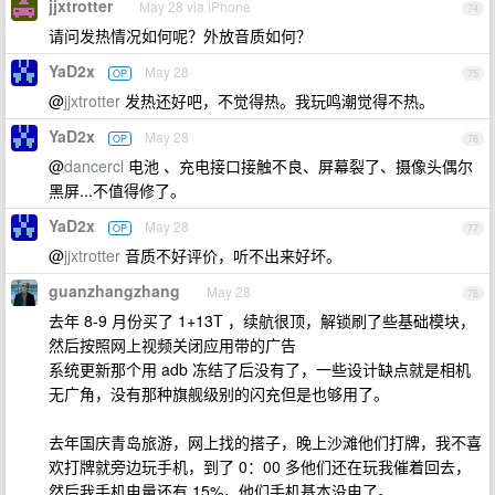
jjxtrotter
May 28 via iPhone
74
请问发热情况如何呢？外放音质如何？
YaD2x
May 28
OP
75
@
jjxtrotter
发热还好吧，不觉得热。我玩鸣潮觉得不热。
YaD2x
May 28
OP
76
@
dancercl
电池 、充电接口接触不良、屏幕裂了、摄像头偶尔
黑屏...不值得修了。
YaD2x
May 28
OP
77
@
jjxtrotter
音质不好评价，听不出来好坏。
guanzhangzhang
May 28
78
去年 8-9 月份买了 1+13T ，续航很顶，解锁刷了些基础模块，
然后按照网上视频关闭应用带的广告
系统更新那个用 adb 冻结了后没有了，一些设计缺点就是相机
无广角，没有那种旗舰级别的闪充但是也够用了。
去年国庆青岛旅游，网上找的搭子，晚上沙滩他们打牌，我不喜
欢打牌就旁边玩手机，到了 0：00 多他们还在玩我催着回去，
然后我手机电量还有 15%，他们手机基本没电了。