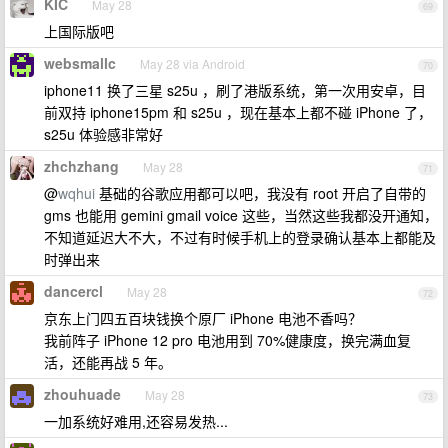
KIC
May 28
69
上国际版吧
websmallc
May 28 via Android
70
iphone11 换了三星 s25u ，刷了港版系统，第一次用安卓，目
前双持 iphone15pm 和 s25u ，现在基本上都不碰 iPhone 了，
s25u 体验感非常好
zhchzhang
May 28
71
@
wqhui
基础的谷歌应用都可以吧，我没有 root 开启了自带的
gms 也能用 gemini gmail voice 这些，当然这些我都没开通知，
不知道延迟大不大，不过有时候手机上的登录确认基本上都能及
时弹出来
dancercl
May 28
72
京东上门四五百块钱换个原厂 iPhone 电池不香吗？
我前阵子 iPhone 12 pro 电池用到 70%健康度，换完满血复
活，还能再战 5 年。
zhouhuade
May 28
73
一加系统好难用,还容易发热...