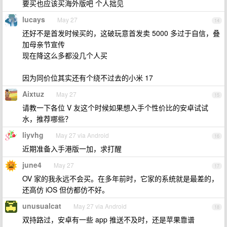
要买也应该买海外版吧 个人拙见
lucays
May 27
14
还好不是首发时候买的，这破玩意首发卖 5000 多过于自信，叠
加母亲节宣传
现在降这么多都没几个人买
因为同价位其实还有个绕不过去的小米 17
Aixtuz
May 27
15
请教一下各位 V 友这个时候如果想入手个性价比的安卓试试
水，推荐哪些？
liyvhg
May 27 via Android
16
近期准备入手港版一加，求打醒
june4
May 27
17
OV 家的我永远不会买。在多年前时，它家的系统就是最差的，
还高仿 iOS 但仿都仿不好。
unusualcat
May 27 via Android
18
双持路过，安卓有一些 app 推送不及时，还是苹果靠谱