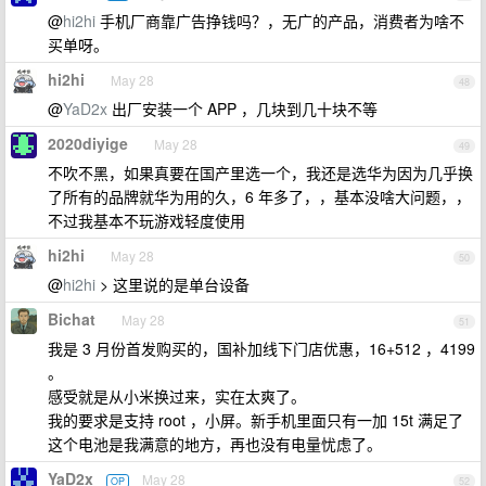
@
hi2hi
手机厂商靠广告挣钱吗？，无广的产品，消费者为啥不
买单呀。
hi2hi
May 28
48
@
YaD2x
出厂安装一个 APP ，几块到几十块不等
2020diyige
May 28
49
不吹不黑，如果真要在国产里选一个，我还是选华为因为几乎换
了所有的品牌就华为用的久，6 年多了，，基本没啥大问题，，
不过我基本不玩游戏轻度使用
hi2hi
May 28
50
@
hi2hi
> 这里说的是单台设备
Bichat
May 28
51
我是 3 月份首发购买的，国补加线下门店优惠，16+512 ，4199
。
感受就是从小米换过来，实在太爽了。
我的要求是支持 root ，小屏。新手机里面只有一加 15t 满足了
这个电池是我满意的地方，再也没有电量忧虑了。
YaD2x
May 28
OP
52