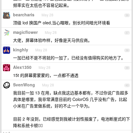
频率实在太低也不容易记起来。
bearcharis
May 28
36
顶级 lcd 换国产 oled,当心瞎眼，别长时间暗光环境看
magicflower
May 28
37
大佬，屏幕体验咋样，好像是天马供应商。
kinghly
May 28
38
一加已经不是不将就的一加了，已经没有值得购买的地方了。
Alex1350
May 28
39
15t 的屏幕雾蒙蒙的，一点都不通透
SvenWong
May 28
40
我目前一加 13 在用，缺点我这边基本都有，不过你说广告超多
具体是哪里，我非常满意目前的 ColorOS 几乎没有广告，比起
小米在广告里做系统，好的不止一个华为。
目前 2 年没到，已经感觉到我被计划性报废了，电池断崖式的下
降和系统卡顿🤷‍♀️