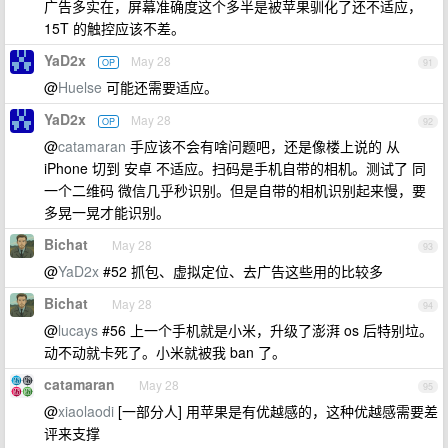
广告多实在，屏幕准确度这个多半是被苹果驯化了还不适应，
15T 的触控应该不差。
YaD2x
May 28
OP
91
@
Huelse
可能还需要适应。
YaD2x
May 28
OP
92
@
catamaran
手应该不会有啥问题吧，还是像楼上说的 从
iPhone 切到 安卓 不适应。扫码是手机自带的相机。测试了 同
一个二维码 微信几乎秒识别。但是自带的相机识别起来慢，要
多晃一晃才能识别。
Bichat
May 28
93
@
YaD2x
#52 抓包、虚拟定位、去广告这些用的比较多
Bichat
May 28
94
@
lucays
#56 上一个手机就是小米，升级了澎湃 os 后特别垃。
动不动就卡死了。小米就被我 ban 了。
catamaran
May 28
95
@
xiaolaodi
[一部分人] 用苹果是有优越感的，这种优越感需要差
评来支撑