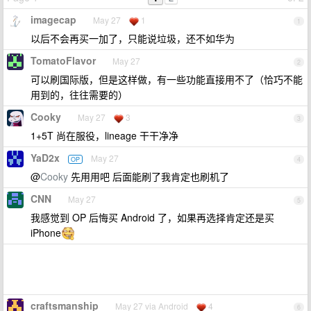
imagecap
May 27
1
1
以后不会再买一加了，只能说垃圾，还不如华为
TomatoFlavor
May 27
2
可以刷国际版，但是这样做，有一些功能直接用不了（恰巧不能
用到的，往往需要的）
Cooky
May 27
3
3
1+5T 尚在服役，lineage 干干净净
YaD2x
May 27
OP
4
@
Cooky
先用用吧 后面能刷了我肯定也刷机了
CNN
May 27
5
我感觉到 OP 后悔买 Android 了，如果再选择肯定还是买
iPhone
craftsmanship
May 27 via Android
4
6