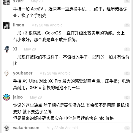
xxyzf
May 28
59
手持一加 Ace2V ，近两年一直想换手机……终于，经历诸番调
查，换了个手机壳
limon
May 28 via Android
60
一加 13 很满意，ColorOS 一直在升级比较实用的功能。比上一
台小米好，那个我是真不敢升系统。
Xi
May 28
61
一加现在被砍的不成样子，不值得入手了，以前的一加才有性价
比
youbaoer
May 28 via Android
62
手持 X9 Ultra 对比 X6 Pro 最大的感受就两点:重，压手指；电池
真耐用，X6Pro 新换的电池不到一年
jaleo
May 28
63
你说的这些缺点 除了相机是硬伤没办法 其余都不是问题 相机想
要好 就不要选子品牌
但是带来的好处确实很实在 电池信号续航快充 nfc 价格
wakarimasen
May 28 via Android
64