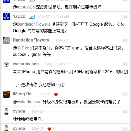
@
totoro625
深度测试是啥，现在刷机需要申请吗
YaD2x
May 27 via Android
OP
28
@
DandelionFlowers
没感觉呀，我打开了 Google 服务，安装
Google 商店啥的都能正常用。
DandelionFlowers
May 28
29
@
YaD2x
消息不及时，你不打开 app ，后台永远弹不出消息，
outlook ，gmail 等等
wakarimasen
May 28 via Android
30
看来 iPhone 用户是真的感知不到 60Hz 刷新率和 120Hz 的区别
（不是攻击你 我也感知不到）
IMengXin
May 28
1
31
@
wakarimasen
升级本身就很难感知，换回去就卡的难受了
cynoa
May 28
32
哈哈哈呜哇用户。
cynoa
May 28
1
33