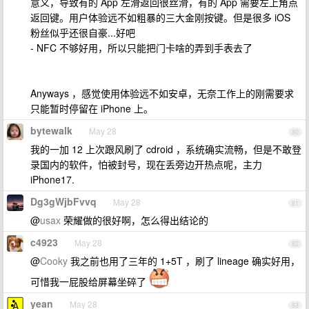
意义，导致有的 App 左滑返回很丝滑，有的 App 需要左上角点
返回键。用户体验远不如粗暴的三大金刚按键。但是很多 iOS
粉丝似乎还很自豪...好吧
- NFC 不够好用，所以只能把门卡啥的弄到手表去了
Anyways ，感觉使用体验远不如安卓，无奈工作上的刚需要求
只能暂时停留在 iPhone 上。
bytewalk
May 28
80
我的一加 12 上次跟风刷了 cdroid ，系统确实流畅，但是不敢登
录国内的软件，怕被封号，现在丢旁边开热点呢，主力
iPhone17.
Dg3gWjbFvvq
May 28
81
@
usax
荣耀做的很好啊，怎么得出结论的
c4923
May 28
82
@
Cooky
我之前也用了三年的 1+5T ，刷了 lineage 确实好用，
可惜我一屁股给屏幕坐碎了
yean
May 28
83