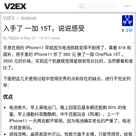
V2EX
Android
›
入手了 一加 15T，说说感受
0.1
By
YaD2x
at May 27 · 16187 views
手里在用的 iPhone11 早就因为电池损耗变得不耐用了，乘着 618 和
国补，用手里的 iPhone11 折了 360 元 换了一部 OnePlus 15T 。
3500 元的价格，买到这个机器我觉得是很有性价比的，当然要看和谁
比了。
下面把这几天使用过程中觉得优秀的点和存在的缺点，进行不完全列
举：
优点
电池够大，早上满电出门，晚上回家后基本都还能剩 50% 的电
量。早上通勤抖音酷酷刷，中午还能玩会《鸣潮》，上一个
iPhone11 一天两充都不够用，因为电池确实老化的严重了。电池
大就是爽玩。
游戏流畅，画质表现也可以。性能方面不太懂，只能凭感觉，给我