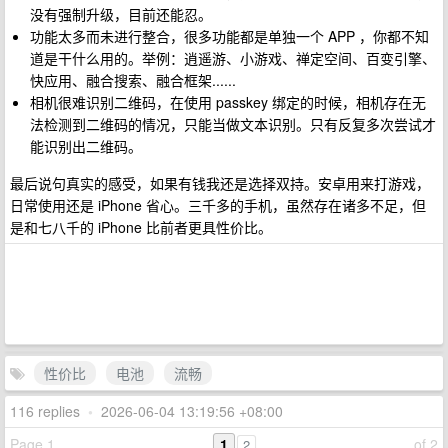
没有强制升级，目前还能忍。
功能太多而未进行整合，很多功能都是单独一个 APP ，你都不知
道是干什么用的。举例：逍遥游、小游戏、禅定空间、百变引擎、
快应用、融合搜索、融合框架......
相机很难识别二维码，在使用 passkey 绑定的时候，相机存在无
法检测到二维码的情况，只能当做文本识别。只有反复多次尝试才
能识别出二维码。
最后说句真实的感受，如果有钱我还是选择双持。安卓用来打游戏，
日常使用还是 iPhone 省心。三千多的手机，虽然存在诸多不足，但
是和七八千的 iPhone 比前者更具性价比。
性价比
电池
流畅
116 replies
•
2026-06-04 13:19:56 +08:00
Page 1
1
of 2
2