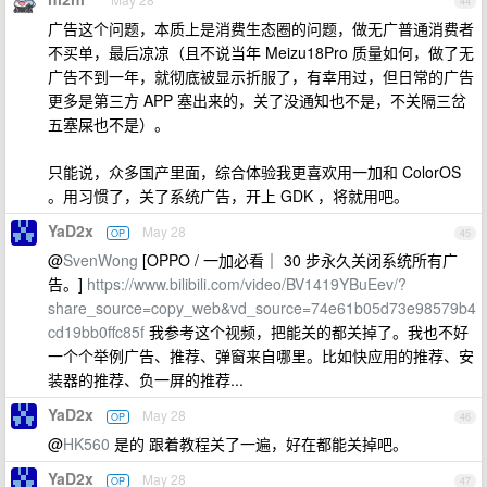
44
广告这个问题，本质上是消费生态圈的问题，做无广普通消费者
不买单，最后凉凉（且不说当年 Meizu18Pro 质量如何，做了无
广告不到一年，就彻底被显示折服了，有幸用过，但日常的广告
更多是第三方 APP 塞出来的，关了没通知也不是，不关隔三岔
五塞屎也不是）。
只能说，众多国产里面，综合体验我更喜欢用一加和 ColorOS
。用习惯了，关了系统广告，开上 GDK ，将就用吧。
YaD2x
May 28
OP
45
@
SvenWong
[OPPO / 一加必看｜ 30 步永久关闭系统所有广
告。]
https://www.bilibili.com/video/BV1419YBuEev/?
share_source=copy_web&vd_source=74e61b05d73e98579b4
cd19bb0ffc85f
我参考这个视频，把能关的都关掉了。我也不好
一个个举例广告、推荐、弹窗来自哪里。比如快应用的推荐、安
装器的推荐、负一屏的推荐...
YaD2x
May 28
OP
46
@
HK560
是的 跟着教程关了一遍，好在都能关掉吧。
YaD2x
May 28
OP
47