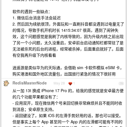
软件的遇到一些缺点：
1. 微信后台消息手法会延迟
2. 然后因为续航很顶，外面玩和一直刷抖音都没遇到过电量无了
的情况，导致手机开机时长 1415:34:07 很高，遇到了闹钟失
效，这个问题感觉是我刷了内核导致的，因为升级内核之前出现
了另一个小问题，太久没重启，安卓前台启动通知栏都常驻了是
无法被杀死的后台的进程，经常被杀掉，后面重启就好了。后面
有空我再升级下内核看看
逍遥游是类似华为的天际通，会借助 sim 卡软件模拟 eSIM 卡，
购买港澳和国外地区流量包，出国旅行紧急的情况下很好用
RedisMasterNode
May 28
1
79
从一加 13t 换成 iPhone 17 Pro 的，给我的感觉就是安卓最方便
的几个功能苹果都没有了：
- 应用双开，现在微信两个号来回切换非常麻烦并且不能同时收
到消息；安卓原生支持。
- 返回键没了，如果 iOS 的左滑手势好用的话，那也可以接受。
但是事实上每个 App 甚至同一个 App 内的左滑都可能有不同的