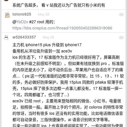
系统广告超多， 看 v 站我还以为广告就只有小米的有
totoro625
May 28
34
@
YaD2x
#27 root 用的：
https://bbs.oneplus.com/thread/1926504022886318086
w526433357
May 28
35
主力机 iphone15 plus 升级到 iphone17
备用机从洋垃圾升级到一加 ace3v
ios 的生态下，17 标准版作为主力机已经很好用了，屏幕高刷
（在未升级之前感知不明显），但如果有钱就换到 pro ，标准版
的内存还是太小了，动不动杀后台...苹果用户也自适应不了的痛
点...（ ps:这一代标准版的边框非常非常软，比 15 、13 、11 软
的多，务必做好防摔保护，我用 15plus 同款的 pitaka 轻薄手机
壳，15plus 摔了很多次边框一点事儿都没有，17 标准版一摔一
个坑，四周都磕了，也习惯了...）
ace3v 已经 root ，主要用来登陆相同的微信、小红书，电量很
足，拍照很一般。最开始上手的个把月，对 coloros 的特性非常
的惊讶，当时有很多 ios 还没有的实用功能，比如电话微信语音
都可自动录音，三指快捷操作，ai 语音识别转文字等等。
后来一些功能在 ios 上也直接或间接实现了，一些功能因为使用