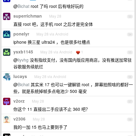
@
Bichat
root 了吗 root 后有啥好玩的
superrichman
May 28
53
直接 root 吧，这手机 root 之后才是完全体
ponelyr
May 28 via Android
54
iphone 换三星 ultra24 ，也是很多吐槽点
ysxb1145
May 28 via Android
1
55
@
liyvhg
没有指纹支付，没有国内版应用商店，没有推送加常驻
谷歌服务续航烂
lucays
May 28 via Android
56
@
Bichat
其实米 17 也可以一键解锁 root ，屏幕拍照啥的都好一
些，就是系统掉帧多点电池少 500 毫安
v2orz
May 28
57
你这个 11 直接出二手应该不止 360 吧？
v2306
May 28
58
我的一加 15 也马上要到手了