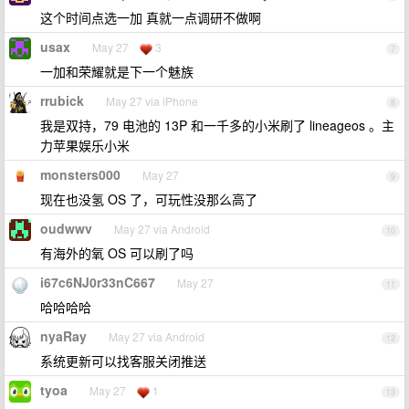
这个时间点选一加 真就一点调研不做啊
usax
May 27
3
7
一加和荣耀就是下一个魅族
rrubick
May 27 via iPhone
8
我是双持，79 电池的 13P 和一千多的小米刷了 lineageos 。主
力苹果娱乐小米
monsters000
May 27
9
现在也没氢 OS 了，可玩性没那么高了
oudwwv
May 27 via Android
10
有海外的氧 OS 可以刷了吗
i67c6NJ0r33nC667
May 27
11
哈哈哈哈
nyaRay
May 27 via Android
12
系统更新可以找客服关闭推送
tyoa
May 27
1
13