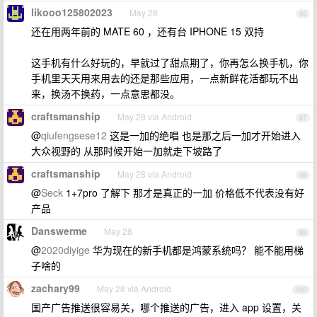
likooo125802023
May 28
96
还在用两年前的 MATE 60 ，还有台 IPHONE 15 双持
这手机有什么好玩的，早就过了甜点期了，你再怎么换手机，你
手机里天天用来用去的还是那些应用，一点新鲜花活都玩不出
来，换汤不换药，一点意思都没。
craftsmanship
May 28 via Android
97
@
qiufengsese12
这是一加的绝唱 也是那之后一加才开始进入
大众视野的 从那时候开始一加就走下坡路了
craftsmanship
May 28 via Android
98
@
Seck
1+7pro 了解下 那才是真正的一加 价格低不代表没有好
产品
Danswerme
May 28
99
@
2020diyige
华为现在的新手机都是鸿蒙系统吗？ 能不能用梯
子啥的
zachary99
May 28 via Android
100
国产广告推送很容易关，哪个推送的广告，进入 app 设置，关