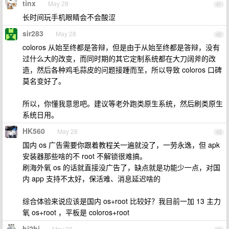
tinx
May 28
41
长时间玩手机眼睛会不会酸涩
sir283
May 28
42
coloros 从始至终都是答辩，但是由于从始至终都是答辩，没有
过什么大的改变，而同时期的其它定制系统都在大刀阔斧的改
造，然后各种鸡毛蒜皮的问题接踵而至，所以导致 coloros 口碑
莫名变好了。
所以，你懂我意思吧。建议等老外跑类原生系统，然后刷类原生
系统日用。
HK560
May 28
43
国内 os 广告需要你跟着教程关一遍就没了，一劳永逸，但 apk
安装器那些啥的不 root 不解锁很难搞。
刷海外氧 os 的话就直接没广告了，缺点就是功能少一点，对国
内 app 支持不太好，保活难、消息延迟啥的
综合体验来说应该是国内 os+root 比较好？我目前一加 13 主力
氧 os+root ，平板是 coloros+root
hi2hi
May 28