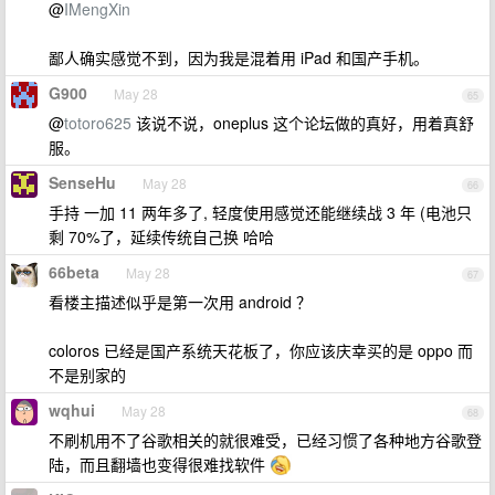
@
IMengXin
鄙人确实感觉不到，因为我是混着用 iPad 和国产手机。
G900
May 28
65
@
totoro625
该说不说，oneplus 这个论坛做的真好，用着真舒
服。
SenseHu
May 28
66
手持 一加 11 两年多了, 轻度使用感觉还能继续战 3 年 (电池只
剩 70%了，延续传统自己换 哈哈
66beta
May 28
67
看楼主描述似乎是第一次用 android ？
coloros 已经是国产系统天花板了，你应该庆幸买的是 oppo 而
不是别家的
wqhui
May 28
68
不刷机用不了谷歌相关的就很难受，已经习惯了各种地方谷歌登
陆，而且翻墙也变得很难找软件