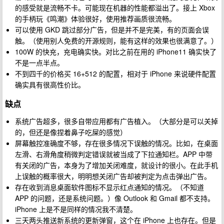
的感受就是流畅不卡。可能现在机器的性能都溢出了。接上 Xbox
的手柄玩《鸣潮》体验很好，使用推荐画质很流畅。
可以使用 GKD 跳过部分广告，但是并不是完美，有的页面会误
触。（使用别人免费的开源规则，能有这样的效果也很满意了。）
100W 的快充，充电确实快。对比之前在用的 iPhone11 确实快了
不是一点半点。
不到四千的价格买 16+512 的配置，相对于 iPhone 来说硬件配置
确实具有很高性价比。
缺点
系统广告超多，很多自带应用都有广告植入。（大部分是可以关掉
的，但还是像捏着鼻子吃屎的感觉）
屏幕触控准确度不够，存在很多情况下误触的情况。比如，在桌面
左滑、右滑角度稍微判定错误就被当成了下拉通知栏。APP 中带
有关闭的广告，本身为了增加关闭难度，就设计的很小。在此手机
上误触的概率很大，明明想关闭广告却被判定为点击弹出广告。
存在收到消息桌面软件图标不显示红点通知的情况。（不知道
APP 的问题，还是系统问题。）像 Outlook 和 Gmail 都不支持。
iPhone 上是不是同样的情况我不清楚。
三天两头推送新系统的更新弹窗，这个在 iPhone 上也存在。但是