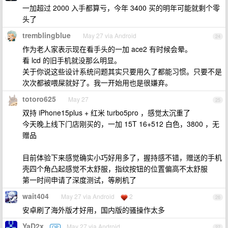
一加超过 2000 入手都算亏，今年 3400 买的明年可能就剩个零
头了
tremblingblue
May 27 via Android
24
作为老人家表示现在看手头的一加 ace2 有时候会晕。
看 lcd 的旧手机就没那么明显。
关于你说这些设计系统问题其实只要用久了都能习惯。只要不是
次次都被喂屎就好了。我一开始用也是很嫌弃。
totoro625
May 27
25
双持 iPhone15plus + 红米 turbo5pro ，感觉太沉重了
今天晚上线下门店刚买的，一加 15T 16+512 白色，3800 ，无
赠品
目前体验下来感觉确实小巧好用多了，握持感不错，赠送的手机
壳四个角凸起感觉不太舒服，指纹按钮的位置偏高不太舒服
第一时间申请了深度测试，等刷机了
wait404
May 27 via Android
2
26
安卓刷了海外版才好用，国内版的骚操作太多
YaD2x
May 27 via Android
OP
27