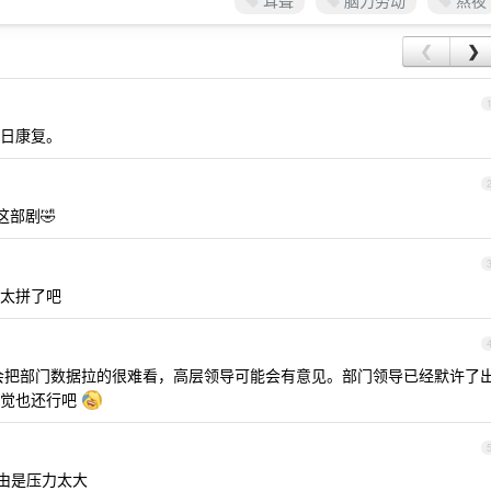
耳聋
脑力劳动
熬夜
❮
❯
日康复。
部剧🤣
 太拼了吧
会把部门数据拉的很难看，高层领导可能会有意见。部门领导已经默许了
感觉也还行吧
理由是压力太大