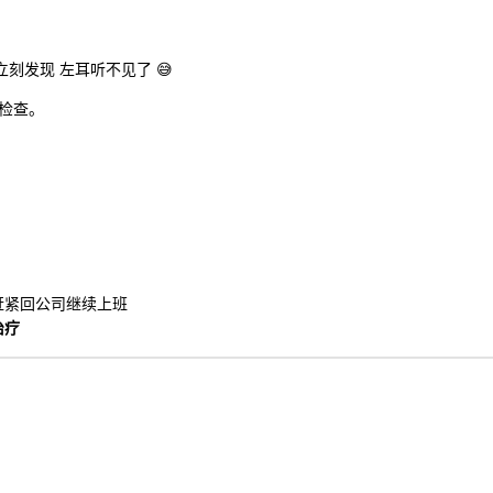
刻发现 左耳听不见了 😅
检查。
赶紧回公司继续上班
治疗