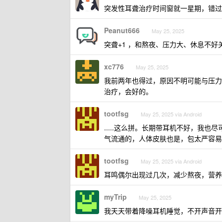
突发性耳聋治疗时间窗就一星期，错过
Peanut666
May 25, 2025
突聋+1 ，和熬夜、压力大、休息不
xc776
May 25, 2025
我前两年也得过，原因不明可能与压力
治疗，会好的。
tootfsg
May 25, 2025 via Android
.....这么拼。长期带耳机不好，我
气流通的，人体皮肤也是，包太严容易
tootfsg
May 25, 2025 via Android
耳鸣偶尔出现过几次，减少熬夜，营养
myTrip
May 25, 2025
我天天带着降噪耳机睡觉，不开声音开