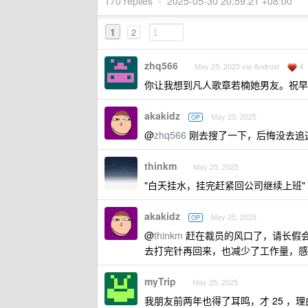
170 replies
•
2025-05-30 20:59:21 +08:00
1
2
zhq566
4
May 25, 2025 via Android
你让我想到凡人歌章若楠她男友。祝早
akakidz
May 25, 2025
OP
@
zhq566
刚去搜了一下，后悔没去追这
thinkm
May 25, 2025
"白天挂水，挂完赶紧回公司继续上班"
akakidz
May 25, 2025
OP
@
thinkm
赶在裁员的风口了，请长假
去打完针再回来，也减少了工作量，
myTrip
May 25, 2025
我朋友前两年也得了耳鸣，才 25 ，