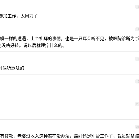
1
参加工作，太用力了
1
模一样的遭遇，上个礼拜的事情，也是一只耳朵听不见，被医院诊断为“
也没啥好转。说以后就理疗什么的。
1
时候听歌啥的
1
2
2
有贷款，老婆没收入这种实在没办法，最好还是别管工作了，裁员就拿赔