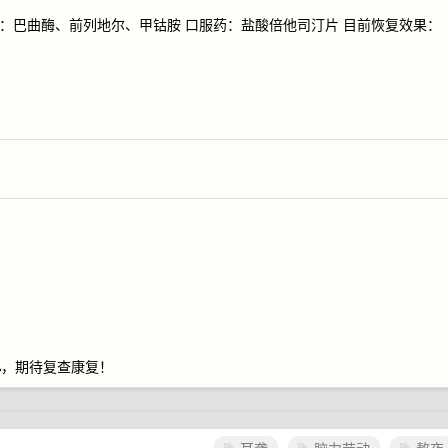
药：巴曲酶、前列地尔、甲钴胺 口服药：盐酸倍他司汀片 目前恢复效果：
贝
%，期待复查康复！