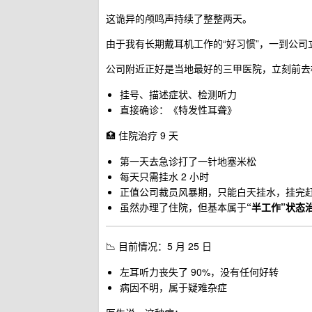
这诡异的颅鸣声持续了整整两天。
由于我有长期戴耳机工作的“好习惯”，一到公司立
公司附近正好是当地最好的三甲医院，立刻前去
挂号、描述症状、检测听力
直接确诊：《特发性耳聋》
🏥 住院治疗 9 天
第一天去急诊打了一针地塞米松
每天只需挂水 2 小时
正值公司裁员风暴期，只能白天挂水，挂完
虽然办理了住院，但基本属于
“半工作”状态
📉 目前情况：5 月 25 日
左耳听力丧失了 90%，没有任何好转
病因不明，属于疑难杂症