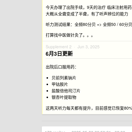
今天办理了出院手续，9天的治疗 临床注射用
大概从全聋变成了半聋，有了听声辨位的能力
听力测试结果：全频80分贝 => 全频50 / 60分
打算找中医做针灸了。。。
Supplement 2 ·
Jun 3, 2025
6月3日更新
出院后口服用药：
贝前列素钠片
甲钴胺片
盐酸倍他司汀片
银杏叶提取物
这两天听力每天都有提升，目前感觉已恢复80