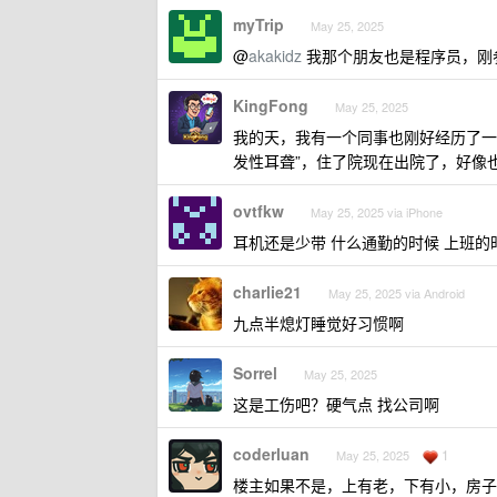
myTrip
May 25, 2025
@
akakidz
我那个朋友也是程序员，刚
KingFong
May 25, 2025
我的天，我有一个同事也刚好经历了一
发性耳聋”，住了院现在出院了，好像
ovtfkw
May 25, 2025 via iPhone
耳机还是少带 什么通勤的时候 上班的
charlie21
May 25, 2025 via Android
九点半熄灯睡觉好习惯啊
Sorrel
May 25, 2025
这是工伤吧？硬气点 找公司啊
coderluan
1
May 25, 2025
楼主如果不是，上有老，下有小，房子