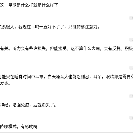
这一星期是什么样就是什么样了
1
好关系很大，我现在耳鸣一直好不了了，只能转移注意力。
1
有关。听力会有些许损失，但能接受。这不算什么大病，会有反复。积极
1
也尽可能只在睡觉时间带耳罩，白天噪音大也能忍则忍，耳朵，眼睛都是需要
发炎。
1
神经，增强免疫，后就消失了。
1
降噪模式，有影响吗