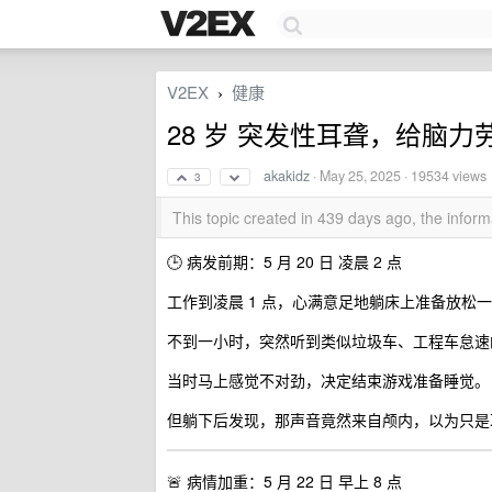
V2EX
健康
›
28 岁 突发性耳聋，给脑
akakidz
·
May 25, 2025
· 19534 views
3
This topic created in 439 days ago, the info
🕒 病发前期：5 月 20 日 凌晨 2 点
工作到凌晨 1 点，心满意足地躺床上准备放松
不到一小时，突然听到类似垃圾车、工程车怠速
当时马上感觉不对劲，决定结束游戏准备睡觉。
但躺下后发现，那声音竟然来自颅内，以为只是
🚨 病情加重：5 月 22 日 早上 8 点