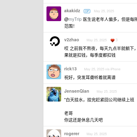
akakidz
May 25, 2025
OP
@
myTrip
医生说老年人偏多，但是每
范围！
v2zhao
3
May 25, 2025
哎 之前我不熬夜，每天九点半就躺下，沙
果就是扣钱，每季度都扣钱
rick13
May 25, 2025 via iPhone
祝好，突发耳聋听着就离谱
JensenQian
May 25, 2025
"白天挂水，挂完赶紧回公司继续上班
老哥
你这还是休息几天吧
rogerer
May 25, 2025