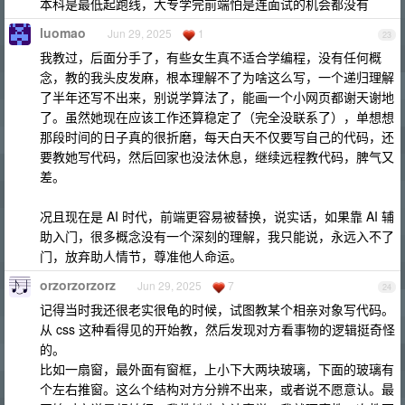
本科是最低起跑线，大专学完前端怕是连面试的机会都没有
luomao
Jun 29, 2025
1
23
我教过，后面分手了，有些女生真不适合学编程，没有任何概
念，教的我头皮发麻，根本理解不了为啥这么写，一个递归理解
了半年还写不出来，别说学算法了，能画一个小网页都谢天谢地
了。虽然她现在应该工作还算稳定了（完全没联系了），单想想
那段时间的日子真的很折磨，每天白天不仅要写自己的代码，还
要教她写代码，然后回家也没法休息，继续远程教代码，脾气又
差。
况且现在是 AI 时代，前端更容易被替换，说实话，如果靠 AI 辅
助入门，很多概念没有一个深刻的理解，我只能说，永远入不了
门，放弃助人情节，尊准他人命运。
orzorzorzorz
Jun 29, 2025
7
24
记得当时我还很老实很龟的时候，试图教某个相亲对象写代码。
从 css 这种看得见的开始教，然后发现对方看事物的逻辑挺奇怪
的。
比如一扇窗，最外面有窗框，上小下大两块玻璃，下面的玻璃有
个左右推窗。这么个结构对方分辨不出来，或者说不愿意认。最