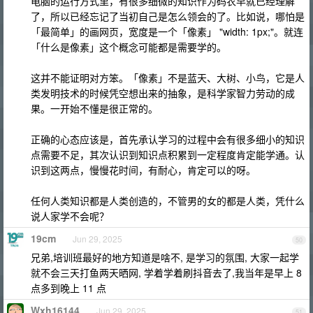
电脑的运行方式里，有很多细微的知识作为码农早就已经理解
了，所以已经忘记了当初自己是怎么领会的了。比如说，哪怕是
「最简单」的画网页，宽度是一个「像素」 "width: 1px;"。就连
「什么是像素」这个概念可能都是需要学的。
这并不能证明对方笨。「像素」不是蓝天、大树、小鸟，它是人
类发明技术的时候凭空想出来的抽象，是科学家智力劳动的成
果。一开始不懂是很正常的。
正确的心态应该是，首先承认学习的过程中会有很多细小的知识
点需要不足，其次认识到知识点积累到一定程度肯定能学通。认
识到这两点，慢慢花时间，有耐心，肯定可以的呀。
任何人类知识都是人类创造的，不管男的女的都是人类，凭什么
说人家学不会呢？
19cm
Jun 29, 2025
50
兄弟,培训班最好的地方知道是啥不, 是学习的氛围, 大家一起学
就不会三天打鱼两天晒网, 学着学着刷抖音去了,我当年是早上 8
点多到晚上 11 点
Wxh16144
Jun 29, 2025
51