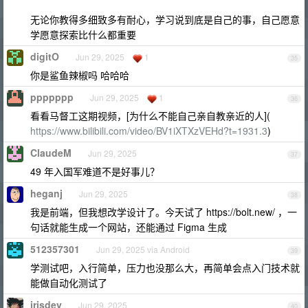
无论你教得多细致多有耐心，学习说到底是自己的事，自己愿意
学愿意探索比什么都重要
digitO
Jun 29, 2025
1
35
你是鲨鱼辣椒吗 哈哈哈
ppppppp
Jun 29, 2025
1
36
看看马督工这期视频，[为什么不能自己亲自教亲近的人](
https://www.bilibili.com/video/BV1iXTXzVEHd?t=1931.3
)
ClaudeM
Jun 29, 2025
37
49 年入国军难道不是好事儿？
heganj
Jun 29, 2025
38
我是前端，但我想改学设计了。今天试了 https://bolt.new/ ，一
句话就能生成一个网站，还能通过 Figma 生成
512357301
Jun 29, 2025 via Android
39
学测试吧，入行简单，压力也没那么大，再简单会点入门技术就
能做自动化测试了
irisdev
Jun 29, 2025
40