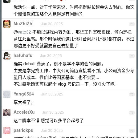
我劝你一点，对于学渣来说，时间拖得越长越会失去耐心。你这
个慢慢教的策略个人觉得是有问题的
MuZhiZhi
Jun 30, 2025
73
@
vate32
不能以游戏内容为准，那些工作室都很绿，倾向是把
蓝往死里骂。那个时候我们这儿也好台湾那儿也好都在疯，不过
哪边更不好受就需要自己去掂量了
hafuhafu
Jun 30, 2025
74
确实 debuff 叠满了，倒不是学不学的会的问题。
主要是学完找工作，中大公司简历直接看不到。小公司资金少考
量用人成本、性价比等因素基本上也不会要...
不过感觉确实可以起个 vlog 号记录一下，没准火了呢。
Yang0524
Jun 30, 2025
75
享大福了。
AccelerXu
Jun 30, 2025
76
这个脚本不错 感觉可以多平台起号了
patrickpu
Jun 30, 2025
77