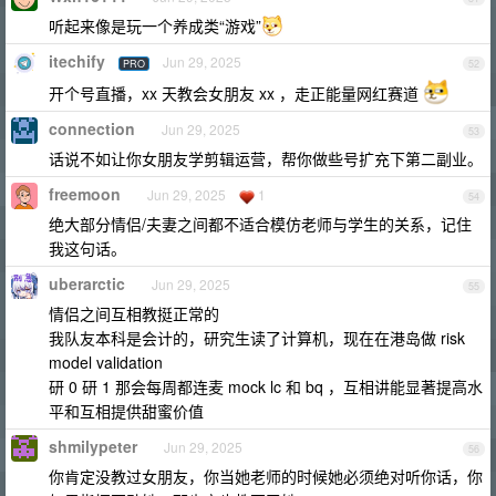
听起来像是玩一个养成类“游戏”
itechify
Jun 29, 2025
PRO
52
开个号直播，xx 天教会女朋友 xx ，走正能量网红赛道
connection
Jun 29, 2025
53
话说不如让你女朋友学剪辑运营，帮你做些号扩充下第二副业。
freemoon
Jun 29, 2025
1
54
绝大部分情侣/夫妻之间都不适合模仿老师与学生的关系，记住
我这句话。
uberarctic
Jun 29, 2025
55
情侣之间互相教挺正常的
我队友本科是会计的，研究生读了计算机，现在在港岛做 risk
model validation
研 0 研 1 那会每周都连麦 mock lc 和 bq ，互相讲能显著提高水
平和互相提供甜蜜价值
shmilypeter
Jun 29, 2025
56
你肯定没教过女朋友，你当她老师的时候她必须绝对听你话，你