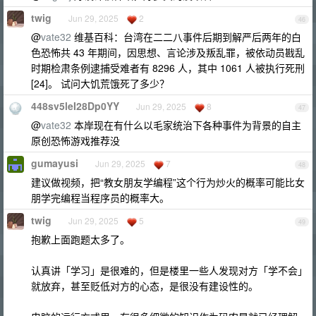
twig
Jun 29, 2025
2
46
@
vate32
维基百科：台湾在二二八事件后期到解严后两年的白
色恐怖共 43 年期间，因思想、言论涉及叛乱罪，被依动员戡乱
时期检肃条例逮捕受难者有 8296 人，其中 1061 人被执行死刑
[24]。 试问大饥荒饿死了多少？
448sv5leI28Dp0YY
Jun 29, 2025
8
47
@
vate32
本岸现在有什么以毛家统治下各种事件为背景的自主
原创恐怖游戏推荐没
gumayusi
Jun 29, 2025
7
48
建议做视频，把“教女朋友学编程”这个行为炒火的概率可能比女
朋学完编程当程序员的概率大。
twig
Jun 29, 2025
5
49
抱歉上面跑题太多了。
认真讲「学习」是很难的，但是楼里一些人发现对方「学不会」
就放弃，甚至贬低对方的心态，是很没有建设性的。