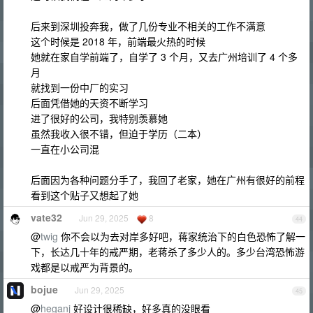
后来到深圳投奔我，做了几份专业不相关的工作不满意
这个时候是 2018 年，前端最火热的时候
她就在家自学前端了，自学了 3 个月，又去广州培训了 4 个多
月
就找到一份中厂的实习
后面凭借她的天资不断学习
进了很好的公司，我特别羡慕她
虽然我收入很不错，但迫于学历（二本）
一直在小公司混
后面因为各种问题分手了，我回了老家，她在广州有很好的前程
看到这个贴子又想起了她
vate32
Jun 29, 2025
8
44
@
twig
你不会以为去对岸多好吧，蒋家统治下的白色恐怖了解一
下，长达几十年的戒严期，老蒋杀了多少人的。多少台湾恐怖游
戏都是以戒严为背景的。
bojue
Jun 29, 2025
45
@
heganj
好设计很稀缺，好多真的没眼看