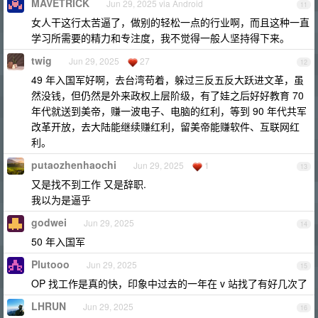
MAVETRICK
Jun 29, 2025 via Android
11
女人干这行太苦逼了，做别的轻松一点的行业啊，而且这种一直
学习所需要的精力和专注度，我不觉得一般人坚持得下来。
twig
Jun 29, 2025
27
12
49 年入国军好啊，去台湾苟着，躲过三反五反大跃进文革，虽
然没钱，但仍然是外来政权上层阶级，有了娃之后好好教育 70
年代就送到美帝，赚一波电子、电脑的红利，等到 90 年代共军
改革开放，去大陆能继续赚红利，留美帝能赚软件、互联网红
利。
putaozhenhaochi
Jun 29, 2025
1
13
又是找不到工作 又是辞职.
我以为是逼乎
godwei
Jun 29, 2025
14
50 年入国军
Plutooo
Jun 29, 2025
15
OP 找工作是真的快，印象中过去的一年在 v 站找了有好几次了
LHRUN
Jun 29, 2025
16