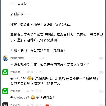
手。请谨慎。」
多讨厌啊……
嘴贱，想给别人添堵，又没胆色直接承认。
真觉得人家会分手就直接说嘛。恶心完别人自己再说「我只是胡
说八道」，这种蔫儿坏多欠抽啊？
明知道是屁，在公共场合能不能憋着？
zero2me
Jun 30, 2025
69
科班都找不到工作，如果你在国内就不要去这个赛道了
muam
Jun 30, 2025
70
@
twig
#46
如果保真的话，那真的 完全不是一个级别的了，
类似老美给奥本海默判了终身禁入
muam
Jun 30, 2025
71
@
idioteque7
不怕跨省么？
bk201
Jun 30, 2025
1
72