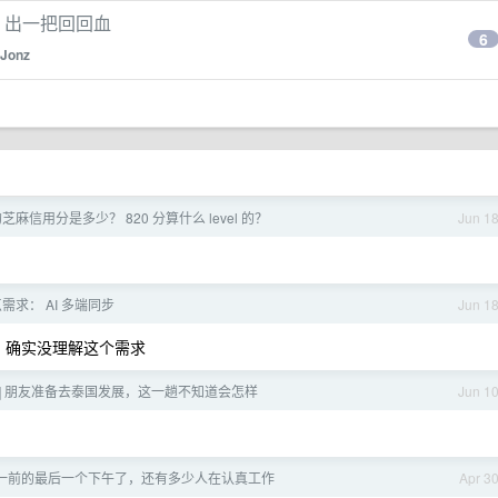
不，出一把回回血
6
Jonz
麻信用分是多少？ 820 分算什么 level 的？
Jun 1
需求： AI 多端同步
Jun 1
子？确实没理解这个需求
帖] 朋友准备去泰国发展，这一趟不知道会怎样
Jun 1
一前的最后一个下午了，还有多少人在认真工作
Apr 3