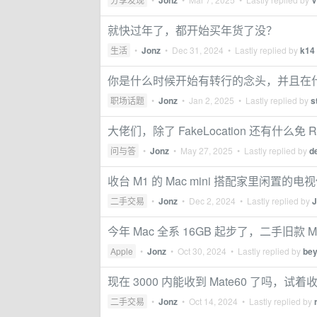
Jonz
V
就快过年了，都开始买年货了没？
生活
•
Jonz
•
Dec 31, 2024
• Lastly replied by
k14
你是什么时候开始有转行的念头，并且在
职场话题
•
Jonz
•
Jan 2, 2025
• Lastly replied by
s
大佬们，除了 FakeLocation 还有什么
问与答
•
Jonz
•
May 27, 2025
• Lastly replied by
d
收台 M1 的 Mac mini 搭配家里闲置
二手交易
•
Jonz
•
Dec 2, 2024
• Lastly replied by
J
今年 Mac 全系 16GB 起步了，二手旧款 
Apple
•
Jonz
•
Oct 30, 2024
• Lastly replied by
be
现在 3000 内能收到 Mate60 了吗，试着
二手交易
•
Jonz
•
Oct 14, 2024
• Lastly replied by