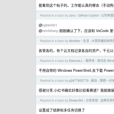
能看到这个帖子的，工作能认真的哪去（手动狗头
Replied to a topic by
Jonz
GitHub Copilot
公司有提供
›
›
@
cyber001
@
zenfsharp
刚刚确认了下，应该和 VsCode 里
Replied to a topic by
itbrother
生活
大家的婚后财务
›
›
各管各的，有个云文档记录各自的资产，千元以
Replied to a topic by
SilenceLL
程序员
各位在 Win
›
›
不用自带的 Windows PowerShell,去下载 Power
Replied to a topic by
q2677855779
副业
想把一点
›
›
感谢分享,小红书确实好像比较看赛道？我姐做
Replied to a topic by
ShawnShi
分享发现
这两天突
›
›
设置成了锁屏和多任务切换了