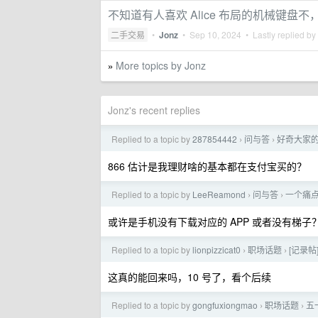
不知道有人喜欢 Alice 布局的机械键盘
二手交易
•
Jonz
•
Sep 10, 2024
• Lastly replied by
More topics by Jonz
»
Jonz's recent replies
Replied to a topic by
287854442
问与答
好奇大家的芝
›
›
866 估计是我理财啥的基本都在支付宝买的？
Replied to a topic by
LeeReamond
问与答
一个痛点
›
›
或许是手机没有下载对应的 APP 或者没有梯
Replied to a topic by
lionpizzicat0
职场话题
[记录
›
›
这真的能回来吗，10 号了，看个后续
Replied to a topic by
gongfuxiongmao
职场话题
五
›
›