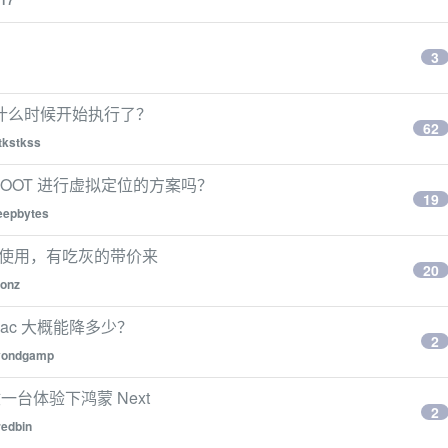
17
3
什么时候开始执行了？
62
tkstkss
免 ROOT 进行虚拟定位的方案吗？
19
eepbytes
的电视使用，有吃灰的带价来
20
onz
Mac 大概能降多少？
2
yondgamp
收一台体验下鸿蒙 Next
2
redbin