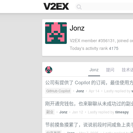
Jonz
V2EX member #356131, joined on
Today's activity rank
4175
Jonz
提问
技术
公司有提供了 Copilot 的订阅，最佳使
GitHub Copilot
•
Jonz
•
Apr 14
• Lastly replied by
刚开通完钱包，也来聊聊从未成功过的副
副业
•
Jonz
•
Jan 12
• Lastly replied by
timespy
节前摸鱼摸累了，说说前段时间咸鱼上卖
分享发现
•
•
Mar 7, 2025
• Lastly replied by