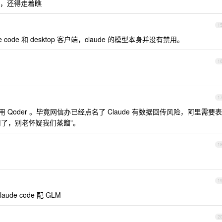
，还得走着瞧
1
 code 和 desktop 客户端，claude 的模型本身并没有禁用。
1
1
用 Qoder 。毕竟网信办已经点名了 Claude 有数据回传风险，阿里需要表
不用了，别老怀疑我们蒸餾"。
1
1
de code 配 GLM
2