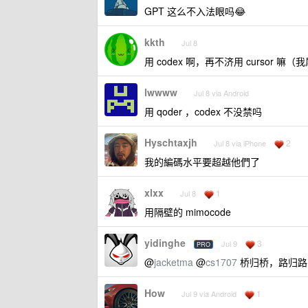
GPT 这么不入法眼吗😂
kkth
Jul 8
用 codex 啊，再不济用 cursor 
lwwww
Jul 8 via Android
用 qoder ，codex 不没禁吗
Hyschtaxjh
2
Jul 8 via iPhone
我的編碼水平要超越他們了
xlxx
1
Jul 8
用隔壁的 mimocode
yidinghe
3
Jul 9
PRO
@
jacketma
@
cs1707
桥归桥，路归路
How
1
Jul 9 via Android