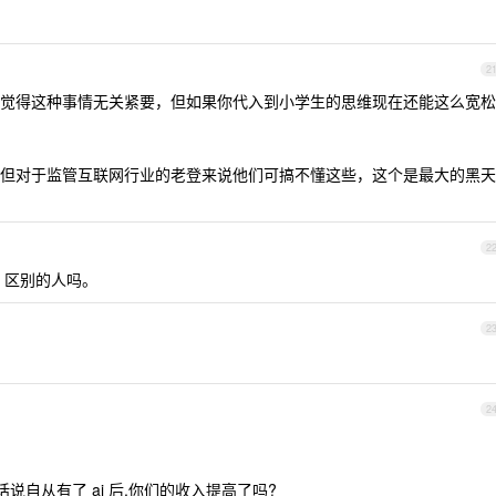
2
觉得这种事情无关紧要，但如果你代入到小学生的思维现在还能这么宽松
但对于监管互联网行业的老登来说他们可搞不懂这些，这个是最大的黑天
2
ode 区别的人吗。
2
2
话说自从有了 ai 后,你们的收入提高了吗?