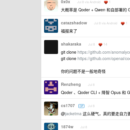
0x0x
1
Jul 8 via Android
大概率是 Qoder + Qwen 和自部署的 G
catazshadow
1
Jul 8 via Android
福报来了
shakaraka
14
Jul 8
git clone
https://github.com/anomalyc
git clone
https://github.com/openai/co
你的问题不是一般地奇怪
Renzheng
Jul 8
Qoder 、Qoder CLI + 降智 Opus 和 
cs1707
Jul 8
OP
@
jacketma
这么硬气，真的要走自力
1874w
Jul 8