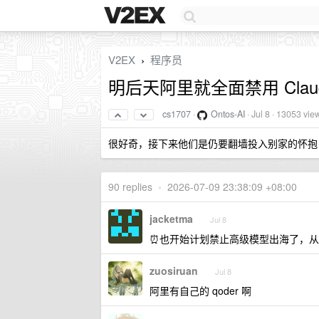
V2EX
程序员
›
明后天阿里就全面禁用 Cla
cs1707
·
Ontos-AI
·
Jul 8
· 13053 vie
很好奇，接下来他们是仍要翻墙投入别家的怀抱
90 replies
•
2026-07-09 23:38:09 +08:00
jacketma
Jul 8
⏰也开始计划禁止高级模型出海了，从
zuosiruan
Jul 8
阿里有自己的 qoder 啊