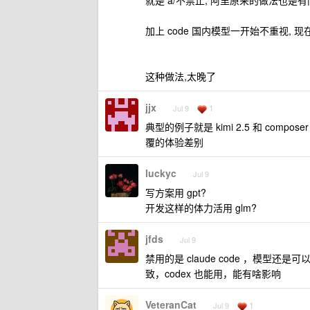
就是 a/不禁止, 阿里原来的做法也是
加上 code 国内模型一开始不重视, 
这种做法,太晚了
jjx
1
Jul 9
典型的例子就是 kimi 2.5 和 compo
覆的体验差别
luckyc
Jul 9
写方案用 gpt?
开发这样的体力活用 glm?
jfds
Jul 9
禁用的是 claude code ，模型还是可
致，codex 也能用，能有啥影响
VeteranCat
1
Jul 9