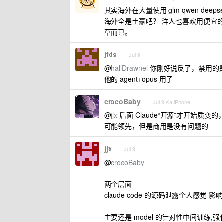
其实海外在大量使用 glm qwen d
海外全是土豪吧？ 洋人也喜欢用便宜
草而已。
jfds
Jul 9
@
hallDrawnel
你刚好说反了，禁用的是 Cla
他的 agent+opus 用了
crocoBaby
Jul 9 via iPhone
@
jjx
后面 Claude“开源”才开始
可能领先，但是商用是没有问题的
jjx
Jul 9
@
crocoBaby
两个层面
claude code 的源码泄露个人感觉
主要还是 model 的针对性中间训练,