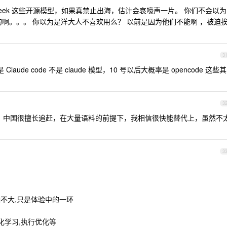
eepseek 这些开源模型，如果真禁止出海，估计会哀嚎声一片。 你们不会以为
的啊。。。 你以为是洋大人不喜欢用么？ 以前是因为他们不能啊 ，被迫
3
ude code 不是 claude 模型，10 号以后大概率是 opencode 这些其
3
质变的，中国很擅长追赶，在大量语料的前提下，我相信很快能替代上，虽然不
3
 影响不大,只是体验中的一环
强化学习,执行优化等