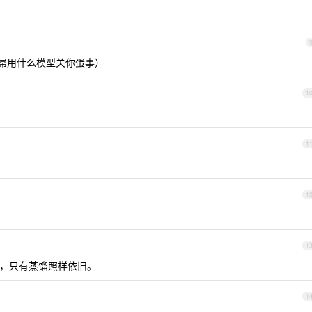
嘛（我屌用什么模型关你蛋事）
1
1
1
1
，只有蒸馏照样依旧。
1