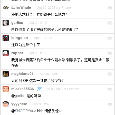
EchoWhale
Apr 30, 2025 via iPhone
71
外地人求科普，春熙路是什么地方？
garlics
Apr 30, 2025
72
所以你看了那个被骗的帖子后还是被骗了？
iqingqian
Apr 30, 2025
73
还以为是那个手工
zapper
Apr 30, 2025
74
我觉得去春熙路钓鱼比什么剧本杀 刺激多了。这可是真金白银
在杀
magicluna01
Apr 30, 2025
75
只想问 OP 这次一共花了多少钱?
misaka65536
Apr 30, 2025 via iPhone
OP
76
@
garlics
是的呀😭
yyyyhere
Apr 30, 2025
77
@
SNOOPY963
hhh 情侣头像+1