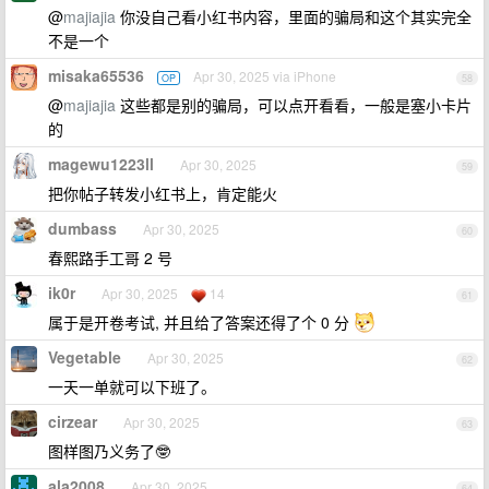
@
majiajia
你没自己看小红书内容，里面的骗局和这个其实完全
不是一个
misaka65536
Apr 30, 2025 via iPhone
OP
58
@
majiajia
这些都是别的骗局，可以点开看看，一般是塞小卡片
的
magewu1223ll
Apr 30, 2025
59
把你帖子转发小红书上，肯定能火
dumbass
Apr 30, 2025
60
春熙路手工哥 2 号
ik0r
Apr 30, 2025
14
61
属于是开卷考试, 并且给了答案还得了个 0 分
Vegetable
Apr 30, 2025
62
一天一单就可以下班了。
cirzear
Apr 30, 2025
63
图样图乃义务了🤓
ala2008
Apr 30, 2025
64