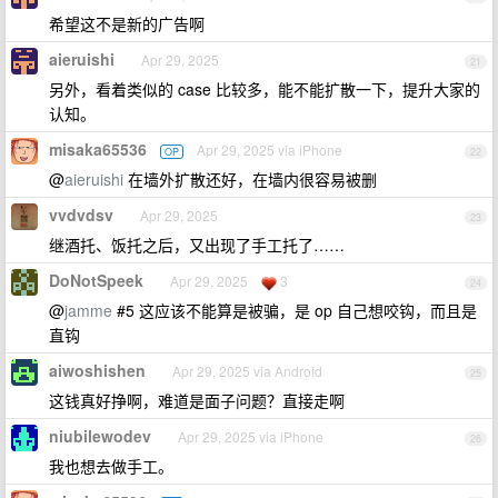
希望这不是新的广告啊
aieruishi
Apr 29, 2025
21
另外，看着类似的 case 比较多，能不能扩散一下，提升大家的
认知。
misaka65536
Apr 29, 2025 via iPhone
OP
22
@
aieruishi
在墙外扩散还好，在墙内很容易被删
vvdvdsv
Apr 29, 2025
23
继酒托、饭托之后，又出现了手工托了……
DoNotSpeek
Apr 29, 2025
3
24
@
jamme
#5 这应该不能算是被骗，是 op 自己想咬钩，而且是
直钩
aiwoshishen
Apr 29, 2025 via Android
25
这钱真好挣啊，难道是面子问题？直接走啊
niubilewodev
Apr 29, 2025 via iPhone
26
我也想去做手工。