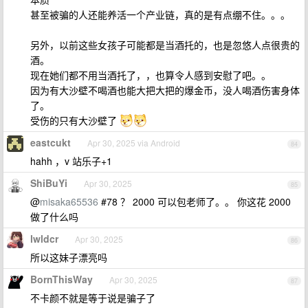
甚至被骗的人还能养活一个产业链，真的是有点绷不住。。。
另外，以前这些女孩子可能都是当酒托的，也是忽悠人点很贵的
酒。
现在她们都不用当酒托了，，也算令人感到安慰了吧。。
因为有大沙壁不喝酒也能大把大把的爆金币，没人喝酒伤害身体
了。
受伤的只有大沙壁了
eastcukt
Apr 30, 2025 via Android
84
hahh ，v 站乐子+1
ShiBuYi
Apr 30, 2025
85
@
misaka65536
#78 ？ 2000 可以包老师了。。 你这花 2000
做了什么吗
lwldcr
Apr 30, 2025
86
所以这妹子漂亮吗
BornThisWay
Apr 30, 2025
87
不卡颜不就是等于说是骗子了