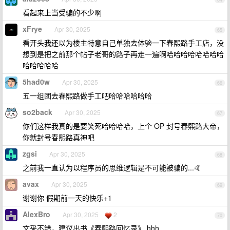
看起来上当受骗的不少啊
xFrye
Apr 30, 2025
65
看开头我还以为楼主特意自己单独去体验一下春熙路手工店，没
想到是把之前那个帖子老哥的路子再走一遍啊哈哈哈哈哈哈哈哈
哈哈哈哈哈
5had0w
Apr 30, 2025
66
五一组团去春熙路做手工吧哈哈哈哈哈哈
so2back
Apr 30, 2025
67
你们这样我真的是要笑死哈哈哈哈，上个 OP 封号春熙路大帝，
你就封号春熙路真神吧
zgsi
Apr 30, 2025
68
之前我一直认为以程序员的思维逻辑是不可能被骗的...🤙
avax
Apr 30, 2025
69
谢谢你 假期前一天的快乐+1
AlexBro
Apr 30, 2025
2
70
文采不错，建议出书《春熙路回忆录》 hhh