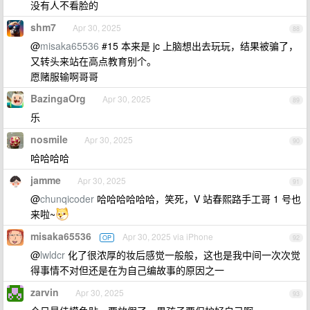
没有人不看脸的
shm7
Apr 30, 2025
88
@
misaka65536
#15 本来是 jc 上脑想出去玩玩，结果被骗了，
又转头来站在高点教育别个。
愿赌服输啊哥哥
BazingaOrg
Apr 30, 2025
89
乐
nosmile
Apr 30, 2025
90
哈哈哈哈
jamme
Apr 30, 2025
91
@
chunqicoder
哈哈哈哈哈哈，笑死，V 站春熙路手工哥 1 号也
来啦~
misaka65536
Apr 30, 2025 via iPhone
OP
92
@
lwldcr
化了很浓厚的妆后感觉一般般，这也是我中间一次次觉
得事情不对但还是在为自己编故事的原因之一
zarvin
Apr 30, 2025
93