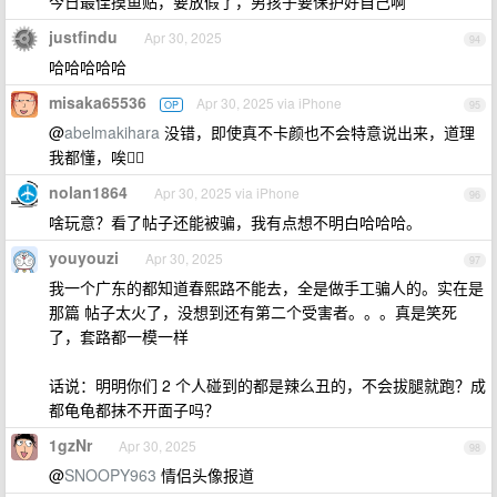
今日最佳摸鱼贴，要放假了，男孩子要保护好自己啊
justfindu
Apr 30, 2025
94
哈哈哈哈哈
misaka65536
Apr 30, 2025 via iPhone
OP
95
@
abelmakihara
没错，即使真不卡颜也不会特意说出来，道理
我都懂，唉😮‍💨
nolan1864
Apr 30, 2025 via iPhone
96
啥玩意？看了帖子还能被骗，我有点想不明白哈哈哈。
youyouzi
Apr 30, 2025
97
我一个广东的都知道春熙路不能去，全是做手工骗人的。实在是
那篇 帖子太火了，没想到还有第二个受害者。。。真是笑死
了，套路都一模一样
话说：明明你们 2 个人碰到的都是辣么丑的，不会拔腿就跑？成
都龟龟都抹不开面子吗？
1gzNr
Apr 30, 2025
98
@
SNOOPY963
情侣头像报道