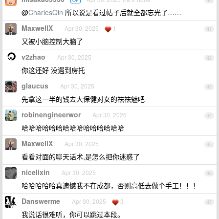
OP
40
@
CharlesQin
所以说是看过帖子后就全都忘光了……
MaxwellX
Apr 30, 2025
1
41
又被小脑控制大脑了
v2zhao
Apr 30, 2025
42
你这还好 没遇到房托
glaucus
Apr 30, 2025
43
先拿这一半的钱去大保健对女的祛祛魅吧
robinengineerwor
Apr 30, 2025
44
哈哈哈哈哈哈哈哈哈哈哈哈哈哈哈
MaxwellX
Apr 30, 2025
45
看看对面的聊天话术,是怎么把你迷惑了
nicelixin
Apr 30, 2025
46
哈哈哈哈哈真遗憾我不在成都，否则高低去做个手工！！！
Danswerme
Apr 30, 2025
3
47
我说话很难听，你可以跳过本段。