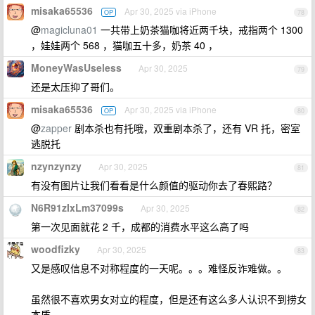
misaka65536
Apr 30, 2025 via iPhone
OP
78
@
magicluna01
一共带上奶茶猫咖将近两千块，戒指两个 1300
，娃娃两个 568 ，猫咖五十多，奶茶 40 ，
MoneyWasUseless
Apr 30, 2025
79
还是太压抑了哥们。
misaka65536
Apr 30, 2025 via iPhone
OP
80
@
zapper
剧本杀也有托哦，双重剧本杀了，还有 VR 托，密室
逃脱托
nzynzynzy
Apr 30, 2025
81
有没有图片让我们看看是什么颜值的驱动你去了春熙路？
N6R91zIxLm37099s
Apr 30, 2025
82
第一次见面就花 2 千，成都的消费水平这么高了吗
woodfizky
Apr 30, 2025
83
又是感叹信息不对称程度的一天呢。。。难怪反诈难做。。
虽然很不喜欢男女对立的程度，但是还有这么多人认识不到捞女
本质