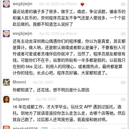
wegbjwjm
Apr 30, 2025 via iPhone
1
36
最近站里的骗子多了很多，做手工，癌症，争议话题，骗金币的
和骗人民币的，奈何程序员盆友不争气还是人傻钱多，一个个前
赴后继的。我都不知道怎么说好了
wegbjwjm
Apr 30, 2025 via iPhone
37
还有主动去深圳南山偶遇你们的程序媛，你以为是真爱，其实都
是算计。做人呐，还是默认骑墙或者默认是骗子，不要看别人可
怜或者可爱或者灵魂伴侣你就冲了，当然了，程序员朋友都很有
钱，可能你们不在乎，站里的热贴有一半多都是假的，以前我只
在别的 bbs 见过，利用人的同理心，或者蹭热点，最终都是算
计你的钱包，长点心吧，程序员好骗，大家都知道了。
Mmnni
Apr 30, 2025
38
你都知道了，还花钱，想不明白是什么原因
sdgawer
Apr 30, 2025
39
16 年在成都工作，才大学毕业。玩社交 APP 遇到过饭托，酒
托。到地方了就语音遥控你怎么走怎么走，去哪个店等她。然后
就自己跑了，过后那人还骂我穷逼，我直接和她对喷。
misaka65536
Apr 30, 2025 via iPhone