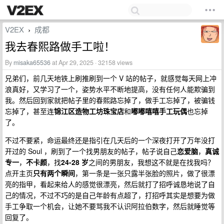
V2EX
成都
›
我去春熙路做手工啦！
By
misaka65536
at Apr 29, 2025 · 32158 views
兄弟们，前几天地铁上刷推刷到一个 V 站的帖子，就感觉每天网上冲
浪真好，又学习了一个，姿势水平不断地提高，没有任何人能欺骗到
我。然后回到家就把帖子里的春熙路忘掉了，做手工忘掉了，被骗钱
忘掉了，甚至连
锦江区造物工坊珠宝店
和
嘟嘟嘻嘻手工玩偶
也忘掉
了。
不过不要紧，命运最终还是指引在几天后的一个深夜打开了万年没打
开过的 Soul ，刷到了一个找男朋友的帖子，帖子说自己
恋爱脑
，
真诚
专一
，
不卡颜
，找
24-28 岁
之间的男朋友，我想这不就是在找我吗？
点开主页
只有两个瞬间
，第一条是一张只露半张脸的照片，做了很漂
亮的指甲，看起来给人的感觉很漂亮，然后就打了招呼诚恳地说了自
己的情况，不过不巧的是自己年龄有点超了，打招呼其实是想要为做
手工争取一个机会，让她不要骂我不认识阿拉伯数字，然后就睡觉等
回复了。