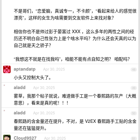
不是哥们，“恋爱脑，真诚专一，不卡颜”，“看起来给人的感觉很
漂亮”，这样的女生为啥需要到交友软件上来找对象？
相信你也不是帅过彭于晏富过 XXX ，这么多年的两性之间的经
历还不明白自己性张力上是个啥水平吗？为什么还会天真的以为
自己就是天之骄子？
“我想这不就是在找我吗”，咱能不能有点自知之明？ 咱配吗？
aptandatp
Apr 30, 2025
48
小头又控制大头了。
aladd
Apr 30, 2025
49
雾草，我那个帖子就说，难道做手工是一个春熙路的灰产（大概
意思），看来是真的呢！！！
aladd
Apr 30, 2025
50
春熙路的含金量还在提升，不对，是 V2EX 春熙路手工贴的含金
量还在猛猛提升。
Cloud9527
Apr 30, 2025
51