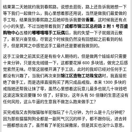
结果第二天她就约我到春熙路，说想去逛街，路上还告诉我她想一下
等下我们一起做什么，我心里想着那还用说，当然是做我们最爱做的
手工啦，结果我到春熙路之后她却告诉我要做
香薰
，这时候我还有点
小小的失望。不过当她带着我到了
成都市锦江区总府路 2 附 1 号百盛
购物中心
五楼的
嘟嘟嘻嘻手工玩偶
后，我的失望一下子就烟消云散
了，甚至兴奋至极，尽管这个时候我仍然没有回想起之前看到的帖
子，但是冥冥之中感觉这手工最终还是要被我做到的。
这手工没做之前其实还是有些令人期待的，但是做两个娃娃却只需要
十来分钟，只是充充绒缝一下，这都要花掉 600 多块钱，做完之后感
觉索然无味。尽管这层楼开满了手工店，此时的我却已经对任何手工
都没有兴趣了，当我们再次来到
锦江区造物工坊珠宝店
时，我直接拒
绝了做手工，而是选择直接购买了两只成品戒指，本来 1300 多块的
戒指她还帮我让抹了零，虽然心里想着这玩意儿最多也就几十块钱吧
这波这珠宝店要赚 50 倍了，好家伙，这年头有 50 倍赚的生意还没有
任何风险，这么牛逼的生意我不做怎么跑来做手工？
买完戒指又去狗咖猫咖羊驼咖玩了十几分钟，为什么是十几分钟呢？
因为那些猫猫狗狗全都是一副死气沉沉的样子，都不跟你玩，进去转
一圈都想出去了，虽然看了羊驼拉屎撒尿，但是其实也没什么意思。