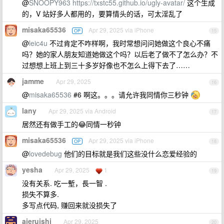
@
SNOOPY963
https://txstc55.github.io/ugly-avatar/
这个生成
的，V 站好多人都用的，要算情头的话，可太淫乱了
misaka65536
Apr 29, 2025 via iPhone
OP
15
@
leic4u
不过肯定不咋样啊，我时常想问问她做这个良心不痛
吗？她的家人朋友知道她做这个吗？以后老了做不了怎么办？不
过想想上班上到三十多岁好像也不怎么上得下去了……
jamme
Apr 29, 2025
16
@
misaka65536
#6 啊这。。。请允许我同情你三秒钟
lany
Apr 29, 2025 via Android
17
居然还有做手工的😂同情一秒钟
misaka65536
Apr 29, 2025 via iPhone
OP
18
@
lovedebug
他们的目标就是我们这些没什么恋爱经验的
yesha
Apr 29, 2025
1
19
没有关系. 吃一塹，長一智 .
损失不算多.
多写点代码, 赚回来就没损失了
aieruishi
Apr 29, 2025
20