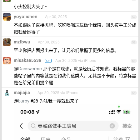
小头控制大头了~
yoyolichen
Apr 30, 2025
52
不如跟妹子直接摊牌，吃吃喝喝玩玩做个绿陪，回头按手工分成
把钱给她得了
mzfbwu
Apr 30, 2025
53
至少你把店面报出来了，让兄弟们掌握了更多的信息。
misaka65536
Apr 30, 2025 via iPhone
OP
54
@
Danswerme
那个是在戏谑，就是经历后才知道，我标黑的那
些帖子里的内容就是在钓我们这类人，尤其是不卡颜，特意标黑
是在给兄弟们提个醒
majiajia
Apr 30, 2025 via iPhone
55
@
burby
#28 为啥我一搜就出来了