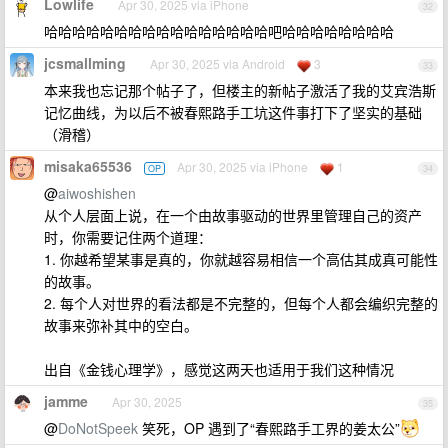
Lowlife
Apr 30, 2025 via iPhone
32
哈哈哈哈哈哈哈哈哈哈哈哈哈哈哈哈吧哈哈哈哈哈哈哈哈
jcsmallming
Apr 30, 2025 via Android
3
33
本来我也忘记那个帖子了，但楼主的新帖子激活了我的艾宾浩斯
记忆曲线，为以后不被春熙路手工坑这件事打下了坚实的基础
（滑稽）
misaka65536
Apr 30, 2025 via iPhone
1
OP
34
@
aiwoshishen
从个人层面上说，在一个由故事驱动的世界里管理自己的资产
时，你需要记住两个道理：
1. 你越希望某事是真的，你就越容易相信一个高估其成真可能性
的故事。
2. 每个人对世界的看法都是不完整的，但每个人都会编织完整的
故事来弥补其中的空白。
出自《金钱心理学》，感觉这两天也适用于我们这种情况
jamme
Apr 30, 2025
35
@
DoNotSpeek
笑死，OP 遇到了“春熙路手工界的姜太公”