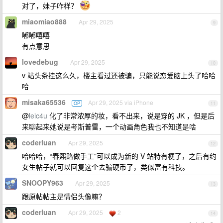
对了，妹子咋样？
miaomiao888
Apr 29, 2025
9
嘟嘟嘻嘻
有点意思
lovedebug
Apr 29, 2025
10
v 站头条挂这么久，楼主看过还被骗，只能说恋爱脑上头了哈哈
哈
misaka65536
Apr 29, 2025 via iPhone
OP
11
@
leic4u
化了非常浓厚的妆，看不出来，说是穿的 JK ，但是后
来聊起来她说是考斯普雷，一个动画角色我也不知道是啥
coderluan
Apr 29, 2025
12
哈哈哈，“春熙路做手工”可以成为新的 V 站特有梗了，之后有约
女生帖子就可以回复这个去骗硬币了，类似富有科技。
SNOOPY963
Apr 29, 2025
13
跟原帖帖主是情侣头像嘛？
coderluan
Apr 29, 2025
2
14