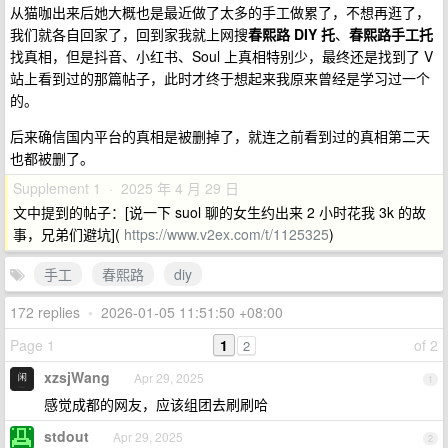
从猫咖出来后她大概也是最近做了太多的手工做累了，不想再逛了，
我们就各自回家了，回到家我就上网搜
春熙路 DIY 托
、
春熙路手工托
找真相，但是抖音、小红书、Soul 上真相特别少，最终还是找到了 V
站上看到过的那篇帖子，此时才终于想起来我原来曾经是学习过一个
的。
后来确信国内平台的真相是被删掉了，就连之前看到过的真相第二天
也都被删了。
Supplement 1 · 2025 年 4 月 29 日
文中提到的帖子：[说一下 suol 聊的女生约出来 2 小时花我 3k 的故
事，兄弟们避坑](
https://www.v2ex.com/t/1125325
)
手工
春熙路
diy
172 replies
•
2026-01-05 11:51:50 +08:00
Page 1
1
of 2
2
xzsjWang
Apr 29, 2025
1
感觉成都的网友，应该组团去刷刷哈
stdout
Apr 29, 2025
2