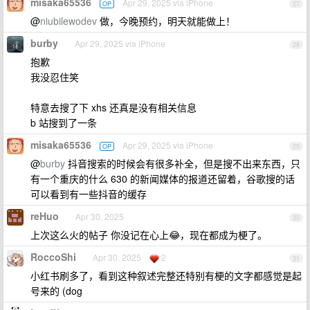
misaka65536
Apr 29, 2025 via iPhone
OP
27
@
niubilewodev
做，今晚预约，明天就能做上！
burby
Apr 29, 2025 via iPhone
28
抱歉
我没忍住笑
特意去搜了下 xhs 还真是没有相关信息
b 站搜到了一条
misaka65536
Apr 29, 2025 via iPhone
OP
29
@
burby
抖音搜索的时候会有很多补全，但是搜不出来东西，只
有一个重庆的什么 630 的新闻媒体的报道还留着，谷歌搜的话
可以看到有一些抖音的缓存
reHuo
Apr 30, 2025
30
上次这么火的帖子 你没记在心上😂，现在都成为梗了。
RoccoShi
Apr 30, 2025
2
31
小红书刷多了，看到这种叙述完整还特别有梗的文字都感觉是起
号来的 (dog