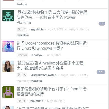
liuzimin
[西安/深圳/成都] 华为云大前端基础设施团
队等你来，一起打造中国的 Power
Platform
1
酷工作
•
myzhibie
•
Nov 7, 2022
• Lastly replied by
myzhibie
请问 Docker compose 有没有办法同时运
行 Linux 和 windows 容器？
Docker
•
snailya
•
Jun 9, 2022
[新加坡直招] Airwallex 外企招多个工程
岗，新加坡职位从国内直招
11
酷工作
•
AirwallexZhaoRen
•
Aug 3, 2022
• Lastly
replied by
reao123
基于设备树的移动平台对于 platform 平台
设备驱动的支持
Linux
•
ins0mn1a
•
May 16, 2022
[上海/北京/深圳] Airwallex 外企急招多个工