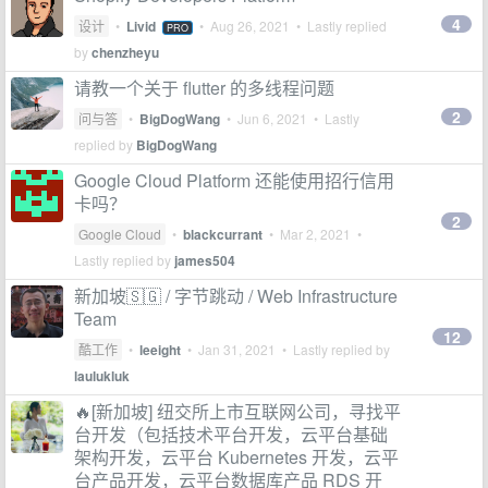
4
设计
•
Livid
•
Aug 26, 2021
• Lastly replied
PRO
by
chenzheyu
请教一个关于 flutter 的多线程问题
2
问与答
•
BigDogWang
•
Jun 6, 2021
• Lastly
replied by
BigDogWang
Google Cloud Platform 还能使用招行信用
卡吗？
2
Google Cloud
•
blackcurrant
•
Mar 2, 2021
•
Lastly replied by
james504
新加坡🇸🇬 / 字节跳动 / Web Infrastructure
Team
12
酷工作
•
leeight
•
Jan 31, 2021
• Lastly replied by
laulukluk
🔥[新加坡] 纽交所上市互联网公司，寻找平
台开发（包括技术平台开发，云平台基础
架构开发，云平台 Kubernetes 开发，云平
台产品开发，云平台数据库产品 RDS 开