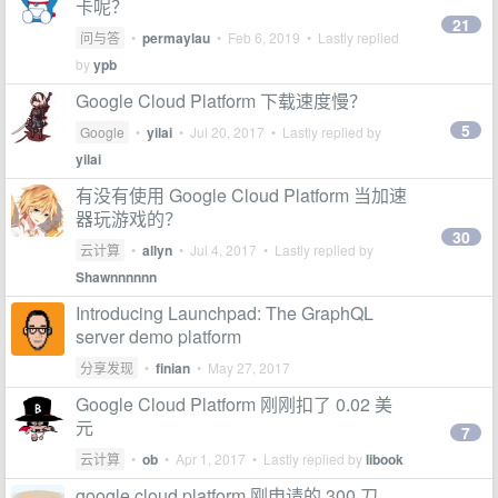
卡呢？
21
问与答
•
permaylau
•
Feb 6, 2019
• Lastly replied
by
ypb
Google Cloud Platform 下载速度慢？
5
Google
•
yilai
•
Jul 20, 2017
• Lastly replied by
yilai
有没有使用 Google Cloud Platform 当加速
器玩游戏的？
30
云计算
•
allyn
•
Jul 4, 2017
• Lastly replied by
Shawnnnnnn
Introducing Launchpad: The GraphQL
server demo platform
分享发现
•
finian
•
May 27, 2017
Google Cloud Platform 刚刚扣了 0.02 美
元
7
云计算
•
ob
•
Apr 1, 2017
• Lastly replied by
libook
google cloud platform 刚申请的 300 刀，