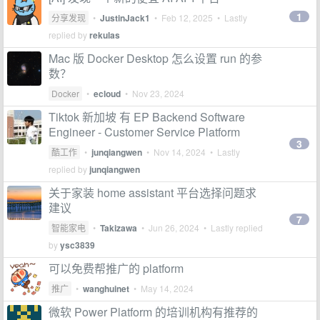
1
分享发现
•
JustinJack1
•
Feb 12, 2025
• Lastly
replied by
rekulas
Mac 版 Docker Desktop 怎么设置 run 的参
数？
Docker
•
ecloud
•
Nov 23, 2024
Tiktok 新加坡 有 EP Backend Software
Engineer - Customer Service Platform
3
酷工作
•
junqiangwen
•
Nov 14, 2024
• Lastly
replied by
junqiangwen
关于家装 home assistant 平台选择问题求
建议
7
智能家电
•
Takizawa
•
Jun 26, 2024
• Lastly replied
by
ysc3839
可以免费帮推广的 platform
推广
•
wanghuinet
•
May 14, 2024
微软 Power Platform 的培训机构有推荐的