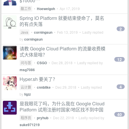
$10000***
酷工作
•
Hoeweigoh
•
Apr 17, 2019
Spring IO Platform 就要结束使命了，莫名
的有点失落
2
Java
•
corningsun
•
Feb 13, 2019
• Lastly replied
by
corningsun
请教 Google Cloud Platform 的流量收费模
式大体是啥？
12
问与答
•
CSGO
•
Dec 28, 2018
• Lastly replied by
msg7086
Hyper.sh 要关了？
4
云计算
•
cnnblike
•
Dec 29, 2018
• Lastly replied
by
fqzz
是我眼花了吗，为什么我在 Google Cloud
Platform 试用注册时国家/地区找不到中国
40
程序员
•
pryhub
•
Dec 22, 2018
• Lastly replied by
suke971219