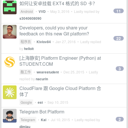
如何让安卓挂载 EXT4 格式的 SD 卡？
11
Android
•
VVD
•
May 3, 2016
• Lastly replied by
s3040608090
Developers, could you share your
feedback on this new Git platform?
22
程序员
•
Kivlov84
•
Jan 27, 2016
• Lastly replied
by
helloit
[上海静安] Platform Engineer (Python) at
STUDENT.COM
3
酷工作
•
wearestudent
•
Dec 25, 2015
• Lastly
replied by
nacurin
CloudFlare 跟 Google Cloud Platform 合
体了
Google
•
est
•
Sep 10, 2015
Telegram Bot Platform
2
Telegram
•
Kai
•
Jul 10, 2015
• Lastly replied by
dimlau