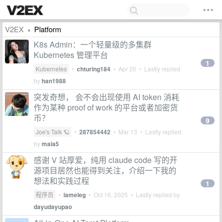
V2EX
Platform
›
K8s Admin：一个轻量级的多集群
Kubernetes 管理平台
1
Kubernetes
•
chturing184
•
Apr 20
• Lastly replied
by
han1988
突发奇想， 会不会出现使用 AI token 消耗
作为某种 proof of work 的平台或者加密货
币？
9
Joe's Talk 🪐
•
287854442
•
Mar 13
• Lastly replied
by
maia5
感谢 V 站厚爱，纯用 claude code 写的开
源项目居然也能得到关注，介绍一下我的
想法和实践过程
1
程序员
•
lameleg
•
Oct 16, 2025
• Lastly replied by
dayudayupao