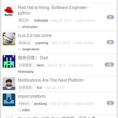
Red Hat is hiring. Software Engineer--
python
2
酷工作
•
redhatjob
•
May 20, 2015
• Lastly replied
by
sivacohan
io.js 2.0 has come
9
Node.js
•
yopming
•
May 5, 2015
• Lastly replied
by
magicdawn
使命召唤： Dart
10
分享发现
•
Gem
•
May 3, 2015
• Lastly replied by
hooluupog
Notifications Are The Next Platform
分享发现
•
Kai
•
Apr 22, 2015
import platform
3
Python
•
jacklong
•
Feb 27, 2015
• Lastly replied
by
zhjits