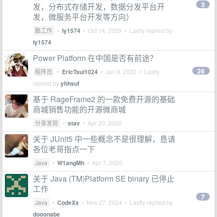
3
发，分布式存储开发，数据分发平台开
发，微服务平台开发等方向）
酷工作
•
ly1574
•
Oct 14, 2020
• Lastly replied by
ly1574
Power Platform 在中国是否有前途？
26
程序员
•
EricTsui1024
•
Jan 9, 2022
• Lastly
replied by
yhhsuf
基于 RageFrame2 的一款免费开源的基础
商城销售功能的开源微商城
分享发现
•
stav
•
Apr 20, 2020
关于 JUnit5 中一些概念不是很理解，恳请
各位老哥指点一下
Java
•
W1angMh
•
Apr 7, 2020
关于 Java (TM)Platform SE binary 已停止
工作
7
Java
•
CodeXx
•
Nov 27, 2024
• Lastly replied by
dooonabe