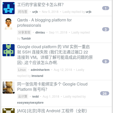
工行的宇宙星空卡怎么样？
1
问与答
•
urjb
•
Nov 5, 2018
• Lastly replied by
urjb
Qards - A blogging platform for
professionals
3
分享发现
•
dimlau
•
Sep 11, 2018
• Lastly replied
by
Tumblr
Google cloud platform 的 VM 实例一重启
就 SSH 连接失败 (我们无法通过端口 22
连接到 VM。详细了解可能造成此问题的原
9
因) ,这个应该怎么办啊.
Linux
•
adminharlem
•
Aug 12, 2018
• Lastly
replied by
imstand
同一张信用卡能绑定多个 Google Cloud
Platform 账号吗？
26
云计算
•
tedd
•
Aug 1, 2018
• Lastly replied by
easywaytoexplore
[AIG] [北京]寻找 Android 工程师（全职）