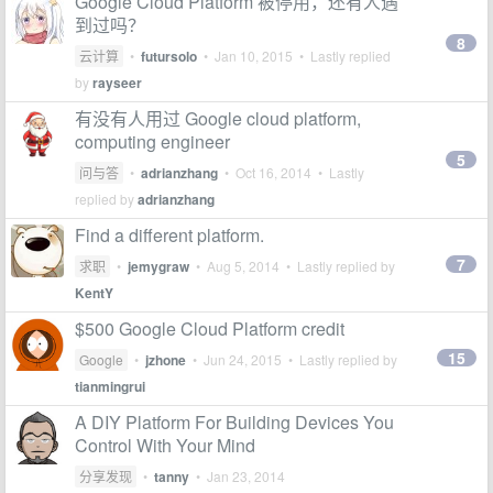
Google Cloud Platform 被停用，还有人遇
到过吗？
8
云计算
•
futursolo
•
Jan 10, 2015
• Lastly replied
by
rayseer
有没有人用过 Google cloud platform,
computing engineer
5
问与答
•
adrianzhang
•
Oct 16, 2014
• Lastly
replied by
adrianzhang
Find a different platform.
7
求职
•
jemygraw
•
Aug 5, 2014
• Lastly replied by
KentY
$500 Google Cloud Platform credit
15
Google
•
jzhone
•
Jun 24, 2015
• Lastly replied by
tianmingrui
A DIY Platform For Building Devices You
Control With Your Mind
分享发现
•
tanny
•
Jan 23, 2014