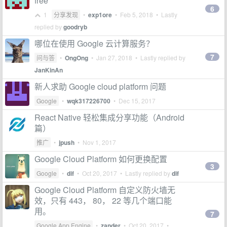
free
6
1
分享发现
•
exp1ore
•
Feb 5, 2018
• Lastly
replied by
goodryb
哪位在使用 Google 云计算服务？
7
问与答
•
OngOng
•
Jan 27, 2018
• Lastly replied by
JanKinAn
新人求助 Google cloud platform 问题
Google
•
wqk317226700
•
Dec 15, 2017
React Native 轻松集成分享功能（Android
篇）
推广
•
jpush
•
Nov 1, 2017
Google Cloud Platform 如何更换配置
3
Google
•
dif
•
Oct 20, 2017
• Lastly replied by
dif
Google Cloud Platform 自定义防火墙无
效，只有 443， 80， 22 等几个端口能
用。
7
Google App Engine
•
zander
•
Oct 20, 2017
•