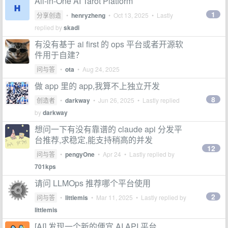
All-in-One AI Tarot Platform
1
分享创造
•
henryzheng
•
Oct 13, 2025
• Lastly
replied by
skadi
有没有基于 ai first 的 ops 平台或者开源软
件用于自建？
问与答
•
ota
•
Aug 24, 2025
做 app 里的 app,我算不上独立开发
8
创造者
•
darkway
•
Jun 26, 2025
• Lastly replied
by
darkway
想问一下有没有靠谱的 claude api 分发平
台推荐,求稳定,能支持稍高的并发
12
问与答
•
pengyOne
•
Apr 24
• Lastly replied by
701kps
请问 LLMOps 推荐哪个平台使用
2
问与答
•
littlemis
•
Mar 11, 2025
• Lastly replied by
littlemis
[AI] 发现一个新的便宜 AI API 平台