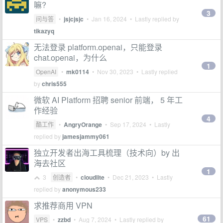
嘛?
3
问与答
•
jsjcjsjc
•
Jan 16, 2024
• Lastly replied by
tikazyq
无法登录 platform.openai，只能登录
chat.openai，为什么
1
OpenAI
•
mk0114
•
Nov 30, 2023
• Lastly replied
by
chris555
微软 AI Platform 招聘 senior 前端， 5 年工
作经验
4
酷工作
•
AngryOrange
•
Sep 17, 2024
• Lastly
replied by
jamesjammy061
独立开发者出海工具梳理（技术向）by 出
海去社区
1
3
创造者
•
cloudlite
•
Dec 21, 2023
• Lastly
replied by
anonymous233
求推荐商用 VPN
61
VPS
•
zzbd
•
Aug 7, 2024
• Lastly replied by