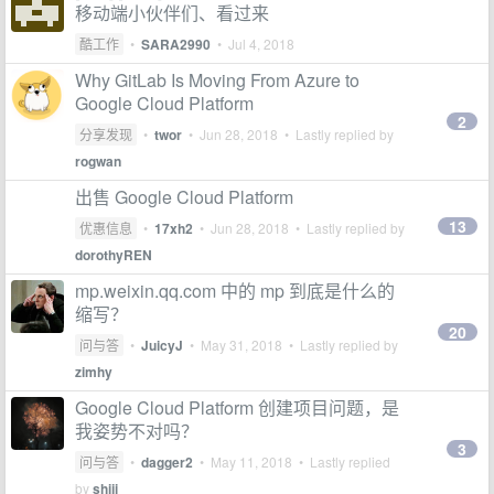
移动端小伙伴们、看过来
酷工作
•
SARA2990
•
Jul 4, 2018
Why GitLab Is Moving From Azure to
Google Cloud Platform
2
分享发现
•
twor
•
Jun 28, 2018
• Lastly replied by
rogwan
出售 Google Cloud Platform
13
优惠信息
•
17xh2
•
Jun 28, 2018
• Lastly replied by
dorothyREN
mp.weixin.qq.com 中的 mp 到底是什么的
缩写？
20
问与答
•
JuicyJ
•
May 31, 2018
• Lastly replied by
zimhy
Google Cloud Platform 创建项目问题，是
我姿势不对吗？
3
问与答
•
dagger2
•
May 11, 2018
• Lastly replied
by
shiji