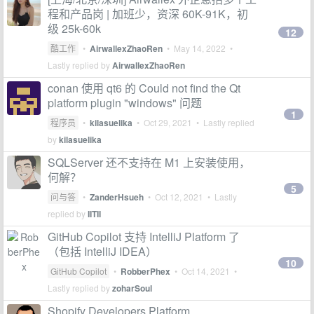
程和产品岗 | 加班少，资深 60K-91K，初
级 25k-60k
12
酷工作
•
AirwallexZhaoRen
•
May 14, 2022
•
Lastly replied by
AirwallexZhaoRen
conan 使用 qt6 的 Could not find the Qt
platform plugin "windows" 问题
1
程序员
•
kilasuelika
•
Oct 29, 2021
• Lastly replied
by
kilasuelika
SQLServer 还不支持在 M1 上安装使用，
何解？
5
问与答
•
ZanderHsueh
•
Oct 12, 2021
• Lastly
replied by
IITII
GitHub Copilot 支持 IntelliJ Platform 了
（包括 IntelliJ IDEA）
10
GitHub Copilot
•
RobberPhex
•
Oct 14, 2021
•
Lastly replied by
zoharSoul
Shopify Developers Platform