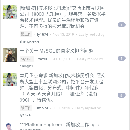
[新加坡] [技术移民机会]纽交所上市互联网
公司（8000 人规模），现寻求一名数据平
台技术经理。优良的生活环境和教育资
1
源，不可多得的技术管理岗机会。
酷工作
•
ly1574
•
Nov 13, 2019
• Lastly replied by
zhengxiexie
一个关于 MySQL 的自定义排序问题
1
MySQL
•
wxVIP
•
Jul 10, 2019
• Lastly replied by
ebingtel
本月重点需求[新加坡] [技术移民机会] 纽交
所大型上市互联网公司，招平台开发工程
师（容器化、分布式、中间件）年假多
（18 天+6 天育儿假），加班少（没有
8
996），待遇优。
酷工作
•
ly1574
•
Jul 1, 2019
• Lastly replied by
ly1574
***Platform Engineer - 新加坡工作 up to