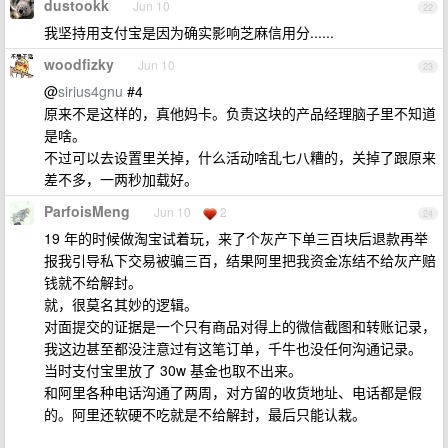
dustookk
Jun 10
22
我坚持用支付宝是因为确实影响芝麻信用分......
woodfizky
Jun 10
23
@
sirius4gnu
#4
原来不是这样的，真他妈卡。负责这块的产品经理脑子里不知道
是啥。
不过可以去设置里关掉，什么活动啥乱七八糟的，关掉了跟原来
差不多，一两秒加载好。
ParfoisMeng
Jun 10
2
24
19 年的时候做淘宝试着玩，来了个灰产下单三百块后退款再举
报我引导私下交易被骗三百，结果阿里把我资金冻结不给灰产赔
钱就不给解封。
就，很莫名其妙的逻辑。
对面提交的证据是一个只有商品对得上的微信截图和转账记录，
我这边甚至都没注意过有这笔订单，千牛也没任何沟通记录。
当时支付宝里放了 30w 基金也取不出来。
和阿里各种电话沟通了两周，对方留的收货地址、电话都是假
的。阿里还软硬不吃就是不给解封，最后只能认栽。