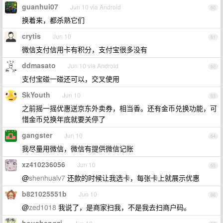
guanhui07
Jun 10 via Android
60
换着来，都杀熟它们
crytis
Jun 10
61
微信支付信用卡有积分，支付宝很多没有
ddmasato
Jun 10 via Android
62
支付宝碰一碰还可以，交叉使用
SkYouth
Jun 10
63
之前摇一摇优惠送京东外卖券，相当香。还有金币兑换功能，可
惜金币兑换年底就要关停了
gangster
Jun 10
64
我尽量用微信，微信有提供微信记账
xz410236056
Jun 10
65
@
shenhualv7
还款的时候让我选卡，每张卡上就展示优惠
b821025551b
Jun 10
66
@
zed1018
我说了，是商家扫我，不是我去扫商户码。