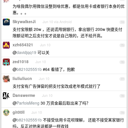
为啥我偶尔用微信没整到啥优惠，都是信用卡或者银行本身的优
惠。。。
SkywalkerJi
Jun 10 via Android
74
支付宝限额 20w ，还说谎甩锅银行，拿出银行 200w 快捷支付
限额证明之后支付宝才说是自己限的，还不给开高。
xzh654321
Jun 10
75
@
davidjqq19
可以关
zed1018
Jun 10
76
@
b821025551b
#64 看错了，抱歉
liuliuliucn
Jun 10
77
支付宝有广告弹窗的把支付宝改成老年模式就行了
Danswerme
Jun 10
78
@
ParfoisMeng
30 万资金最后取出来了吗？
git00ll
Jun 10
79
@
b821025551b
不接受信用卡花呗理解， 还能不接受某家银行
吗，反正对他来说都是一样收钱