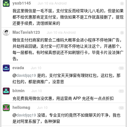
ysxb1145
Jun 10 via Android
8
我这里微信是一毛不拔，支付宝反而经常块儿八毛的，但是如果
都不给优惠那肯定支付宝，微信如果不是工作就直接删了，提现
还要手续费，流氓绑架来的
MacTavish123
Jun 10 via Android
9
微信支付扫商家的聚合二维码大概率会进小程序不停地弹广告，
并劫持返回键。支付宝一打开就不停地让关注这个，开通那个，
每一层都有。有时候真想说还不如刷银行卡，毕竟卡片没法弹广
告。
evada
Jun 10
10
@
davidjqq19
是的，支付宝天天弹窗有理财红包，这红包，那
红包的，都是搞推广，没意思
bitmin
Jun 10
11
充花费我用微信没优惠，用运营商 APP 充还有一点点折扣
hellomsg
Jun 10
12
@
davidjqq19
没错，专业支付的竟然不如做聊天的干净，我也
是对阿里系服了，各种弹窗