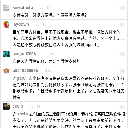
kmephisto
Jun 10
80
支付宝碰一碰挺方便呢，咋感觉没人用呢？
laydown
Jun 10
81
目前只用支付宝，用不了就现金。楼主不是推广微信支付来的
吧，我怎么在微信上的优惠从来没有见过，当然，另一个主要原
因是也不放心将钱放在没人工客服的垃圾 app 上。
seagull7558
Jun 11
82
我是因为微信记账，才切到微信支付的
b821025551b
Jun 11
83
@
git00ll
这个我也不清楚是商家设置的还是有别的原因，N 年前
遇到过好几次扣到我付款顺序第六张卡（最前两张信用卡，后面
都是储蓄卡，而且储蓄卡余额足够）上了，之后就没怎么用过支
付宝。
ccvip
Jun 11
84
@
pinylin
支付宝的员工看到了也没用，我在论坛骂阿里系软件很
多次了，内心还是希望阿里变好，然而员工只负责眼前的 KPI ，
十八罗汉又不逛这个论坛。我作为阿里商家真服了，支付宝卡