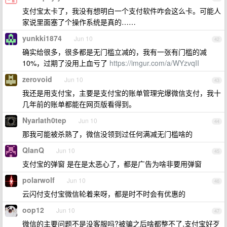
支付宝太卡了，我没有想明白一个支付软件咋会这么卡。可能人
家说里面塞了个操作系统是真的……
yunkki1874
Jun 10
42
确实给很多，很多都是无门槛立减的，我有一张有门槛的减
10%，过期了没用上血亏了
https://imgur.com/a/WYzvqII
zerovoid
Jun 10
43
我还是用支付宝，主要是支付宝的账单管理完爆微信支付，我十
几年前的账单都能在网页版看得到。
Nyarlath0tep
Jun 10
44
那我可能被杀熟了，微信没领到过任何满减无门槛啥的
QlanQ
Jun 10
45
支付宝的弹窗 是在是太恶心了，都是广告为啥非要用弹窗
polarwolf
Jun 10
46
云闪付支付宝微信轮着来呀，都是时不时会有优惠的
oop12
Jun 10
47
微信的主要问题不是没客服吗?被骗之后啥都整不了,支付宝好歹