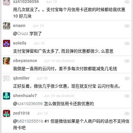
xz410236056
Jun 10
53
用几次就没了。。支付宝每个月信用卡还款的时候都给我优惠
10 好几块
enaen
Jun 10
54
@
Cruzz
学到了
soleils
Jun 10
55
支付宝弹窗和广告太多了, 而且弹的优惠都很少, 么意思
obeyatonce
Jun 10 via Android
56
我倒是一直用的云闪付，差不多每次付款都能减免几毛钱
qbmiller
Jun 10
57
正好反着，微信几乎很少优惠，现在就支付宝 云闪付有点。
shenhualv7
Jun 10 via Android
58
@
xz410236056
怎么做到信用卡还款优惠的
zed1018
Jun 10
59
@
b821025551b
#1 但是微信如果是个人商户码的话也不支持信
用卡吧