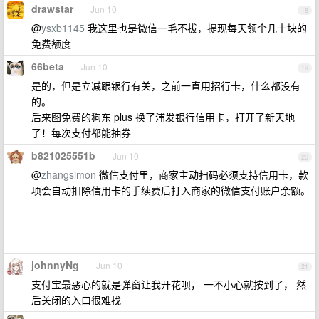
drawstar
Jun 10
18
@
ysxb1145
我这里也是微信一毛不拔，提现每天领个几十块的
免费额度
66beta
Jun 10
19
是的，但是立减跟银行有关，之前一直用招行卡，什么都没有
的。
后来图免费的狗东 plus 换了浦发银行信用卡，打开了新天地
了！每次支付都能抽券
b821025551b
Jun 10
20
@
zhangsimon
微信支付里，商家主动扫码必须支持信用卡，款
项会自动扣除信用卡的手续费后打入商家的微信支付账户余额。
johnnyNg
Jun 10
21
支付宝最恶心的就是弹窗让我开花呗， 一不小心就按到了， 然
后关闭的入口很难找