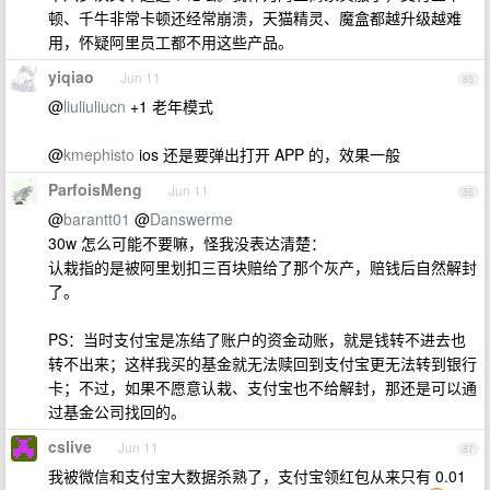
顿、千牛非常卡顿还经常崩溃，天猫精灵、魔盒都越升级越难
用，怀疑阿里员工都不用这些产品。
yiqiao
Jun 11
85
@
liuliuliucn
+1 老年模式
@
kmephisto
ios 还是要弹出打开 APP 的，效果一般
ParfoisMeng
Jun 11
86
@
barantt01
@
Danswerme
30w 怎么可能不要嘛，怪我没表达清楚：
认栽指的是被阿里划扣三百块赔给了那个灰产，赔钱后自然解封
了。
PS：当时支付宝是冻结了账户的资金动账，就是钱转不进去也
转不出来；这样我买的基金就无法赎回到支付宝更无法转到银行
卡；不过，如果不愿意认栽、支付宝也不给解封，那还是可以通
过基金公司找回的。
cslive
Jun 11
87
我被微信和支付宝大数据杀熟了，支付宝领红包从来只有 0.01