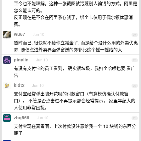
至今也不能理解，这种一张截图就污蔑别人骗钱的方式，阿里是
怎么能认可的。
反正现在是不会在阿里系存钱了，绑个卡仅用于偶尔领优惠消
费。
wu67
Jun 10
25
暂时而已, 很快就不给你立减金了, 而是给个没什么用的外卖优惠
券, 随便点进外卖界面弹窗送的券都比这个摇一摇给的大
pinylin
Jun 10
26
有没有支付宝的员工看到， 确实很垃圾，我扫个哈啰也要 看广
告
kidtx
Jun 10
27
支付宝经常弹出骗开花呗的付款窗口（有意模仿确认付款窗
口）。 不管是否点击过不再提示都会经常提示， 家里年纪大的
人使用非常困扰。
zhq566
Jun 10
28
支付宝现在真毒啊，上次付款没注意给我一个 10 块钱的东西分
期了。