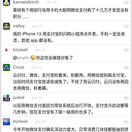
karmaisbitch
Jun 10
29
曾经有个用招行信用卡的大聪明微信支付刷了十几万才发现没有
积分……
valley
Jun 10
30
我的 iPhone 13 用支付宝的闪购小程序点外卖，手机一定会发
烫，其他 app 都没有。
biumall
Jun 10
31
@
pinylin
你这完全搞错对象了
Cruzz
Jun 10
32
云闪付，微信，支付宝轮着来，别都用，用微信就别碰支付宝，
过段时间支付宝就该给减免了，不给了用云闪付，云闪没有再回
去用微信，轮着薅。
juded
Jun 10
33
以前用微信支付是因为常驻系统后台打开快，支付宝冷启动要等
几秒钟。现在支付宝有了碰一碰用的也多了。
mofash
Jun 10
34
今年开始微信支付确实活动力度大，日常消费几块钱都能抽到拼