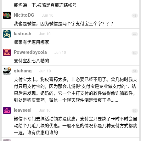
能沟通一下,被骗是真能冻结帐号
Nic3toDG
Jun 10
48
我也是微信，因为微信是两个字支付宝三个字？？？
lastrush
Jun 10
49
哪家有优惠用哪家
Poweredbycola
Jun 10
50
支付宝乱七八糟的
qiuhang
Jun 10
51
支付宝太卡，狗皮膏药太多，非必要已经不用了。曾几何时我支
付只用支付宝的，因为那会儿觉得"支付宝是专业做支付的"，结
果后来发现。奶奶的，它一个主打支付的软件做得像诈骗软件，
到处是狗皮膏药，微信一个聊天软件倒是清爽干净......
leaveeel
Jun 10
52
微信不专门去搞活动领券没优惠，支付宝只要绑了卡时不时会自
动给个几毛几块的优惠。一般不急的情况都是几种支付方式都跳
一遍，谁有优惠用谁的