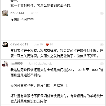
要等。
就一个支付软件，它怎么能做到这么卡的。
nb85144
Jun 10
5
没信用卡可咋整
davidjqq19
Jun 10
10
6
支付宝打开十次有八次都有弹窗，我只是想打开软件付个款，还
要一直点关闭弹窗，久而久之就转用微信了，微信从不弹窗。
jim9606
Jun 10 via Android
7
我这边无论微信还是支付宝都是有门槛(20 ，100 甚至 1000 的)
而且是几毛钱不到的。
云闪付其实也有，但没门槛，所以常用。
坏处是有些银行不把云闪付当快捷支付，有些银行内的羊毛统计
微支抖美京但没有云闪付