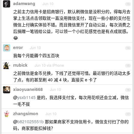
adamwang
Jun 10
13
之前主力信用卡是招商银行，默认刷微信是没积分的，得每月去
掌上生活点击领取就一直没用微信支付，现在一些小额的支付在
微信上付确实体验不错。而且微信里开了自动公益，每次消费之
后捐赠一笔钱给公益，可以领一个小红花感觉也是有点成就感。
😂
error
Jun 10
14
我每个月能薅个四五百块
rrubick
Jun 10 via iPhone
15
之前微信是金币兑换，下线了还觉得可惜。最近银行的活动太多
了点，有的甚至刷 40 减 4 块，直接买 e 卡了
xiaoyuanei668
Jun 10
16
@
ysxb1145
是的，我选择支付宝，每次用花呗还会立减，微信
一毛不拔
zhangsimon
Jun 10
17
@
b821025551b
那如果商家不支持信用卡，微信支付扫了你的
码，商家那能扣掉钱？