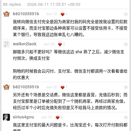
88 replies
•
2026-06-11 17:35:51 +08:00
b821025551b
Jun 10
1
1
我转向微信支付完全是因为商家扫我的码完全是按我设置的扣款
顺序来，而支付宝那边各种商家可以设置不接受信用卡，不接受
某个银行，导致我这边账单乱七八糟的。
walker2laok
Jun 10
3
2
脚踏多只船不更好吗？等微信这边 sha 熟了之后，减少微信支
付频次，换成支付宝
购物的时候我会云闪付、支付宝、微信支付都调用一次看看谁给
的优惠大
b821025551b
Jun 10
1
3
另外还有个场景是交话费，微信这里都是直营，充值后秒到；而
支付宝那里是订单被分配到了一个随机商家，再经过商家充值，
经历过半个小时后充值失败但是又不给我马上退款的情况。
sirius4gnu
Jun 10
4
4
我这里支付宝的最大问题是卡，比淘宝还卡，每次打开付款码都