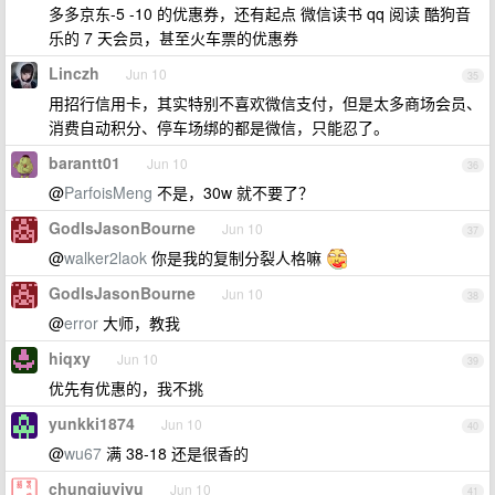
多多京东-5 -10 的优惠券，还有起点 微信读书 qq 阅读 酷狗音
乐的 7 天会员，甚至火车票的优惠券
Linczh
Jun 10
35
用招行信用卡，其实特别不喜欢微信支付，但是太多商场会员、
消费自动积分、停车场绑的都是微信，只能忍了。
barantt01
Jun 10
36
@
ParfoisMeng
不是，30w 就不要了？
GodIsJasonBourne
Jun 10
37
@
walker2laok
你是我的复制分裂人格嘛
GodIsJasonBourne
Jun 10
38
@
error
大师，教我
hiqxy
Jun 10
39
优先有优惠的，我不挑
yunkki1874
Jun 10
40
@
wu67
满 38-18 还是很香的
chunqiuyiyu
Jun 10
41