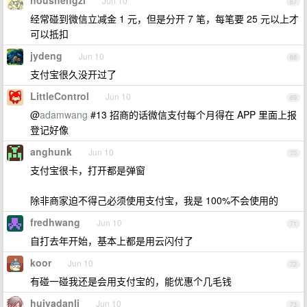
houshengzi
Jun 10
67
经常碰到微信立减金 1 元，但是分开 7 笔，每笔要 25 元以上才
可以抵扣
jydeng
Jun 10
68
支付宝很久没开过了
LittleControl
Jun 10
69
@
adamwang
#13 招商的话微信支付每个月得在 APP 里面上报
登记好像
anghunk
Jun 10
70
支付宝很卡，打开都是弹窗
除非商家迫不得己必须使用支付宝，我是 100%不会使用的
fredhwang
Jun 10
71
自打去年开始，基本上都是用云闪付了
koor
Jun 10
72
有碰一碰我还是会用支付宝的，能优惠个几毛钱
huiyadanli
Jun 10
73